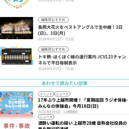
2026年8月6日
- 3日前
編集部おすすめ
長岡大花火をベストアングルで生中継！2日
(日)、3日(月)
2026年8月2日
- 7日前
編集部おすすめ
トキ鉄･ほくほく線の運行案内 JCV123チャン
ネルで平日毎朝表示
2026年8月2日
- 7日前
あわせて読みたい記事
イベント
ニュース
17年ぶり上越市開催！「夏期巡回 ラジオ体操･
みんなの体操会」今月16日(日)
2026年8月9日
- 12時間前
ニュース
酒酔い運転の疑い 上越市28歳 自称会社役員の
男を現行犯逮捕