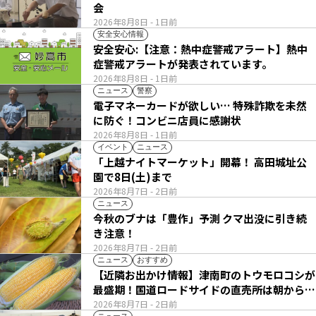
会
2026年8月8日
- 1日前
安全安心情報
安全安心:【注意：熱中症警戒アラート】熱中
症警戒アラートが発表されています。
2026年8月8日
- 1日前
ニュース
警察
電子マネーカードが欲しい… 特殊詐欺を未然
に防ぐ！コンビニ店員に感謝状
2026年8月8日
- 1日前
イベント
ニュース
「上越ナイトマーケット」開幕！ 高田城址公
園で8日(土)まで
2026年8月7日
- 2日前
ニュース
今秋のブナは「豊作」予測 クマ出没に引き続
き注意！
2026年8月7日
- 2日前
ニュース
おすすめ
【近隣お出かけ情報】津南町のトウモロコシが
最盛期！国道ロードサイドの直売所は朝から長
い列
2026年8月7日
- 2日前