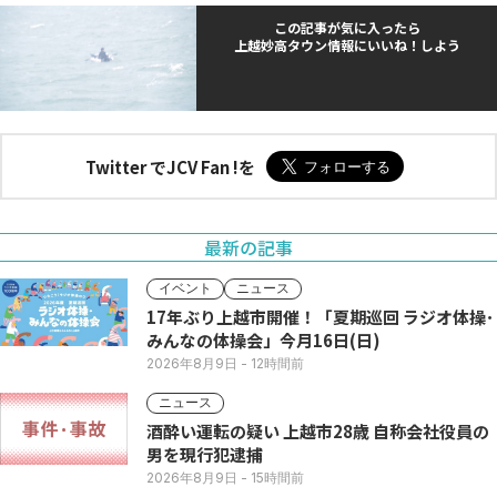
この記事が気に入ったら
上越妙高タウン情報にいいね！しよう
Twitter でJCV Fan !を
最新の記事
イベント
ニュース
17年ぶり上越市開催！「夏期巡回 ラジオ体操･
みんなの体操会」今月16日(日)
2026年8月9日
- 12時間前
ニュース
酒酔い運転の疑い 上越市28歳 自称会社役員の
男を現行犯逮捕
2026年8月9日
- 15時間前