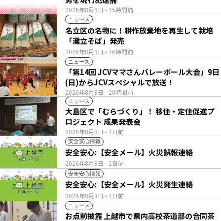
2026年8月9日
- 15時間前
ニュース
名立区の名物に！耕作放棄地を再生して栽培
「灘立そば」発売
2026年8月9日
- 16時間前
ニュース
「第14回 JCVママさんバレーボール大会」9日
(日)からJCVスペシャルで放送！
2026年8月9日
- 20時間前
ニュース
大島区で「むらづくり」！ 移住・定住促進プ
ロジェクト 成果発表会
2026年8月8日
- 1日前
安全安心情報
安全安心:【安全メール】火災誤報連絡
2026年8月8日
- 1日前
安全安心情報
安全安心:【安全メール】火災発生連絡
2026年8月8日
- 1日前
ニュース
お点前披露 上越市で県内高校茶道部の合同茶