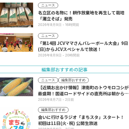
ニュース
名立区の名物に！耕作放棄地を再生して栽培
「灘立そば」発売
2026年8月9日
- 16時間前
ニュース
「第14回 JCVママさんバレーボール大会」9日
(日)からJCVスペシャルで放送！
2026年8月9日
- 20時間前
編集部おすすめの記事
ニュース
編集部おすすめ
【近隣お出かけ情報】津南町のトウモロコシが
最盛期！国道ロードサイドの直売所は朝から長
い列
2026年8月7日
- 2日前
編集部おすすめ
会いに行けるラジオ「まちスタ」スタート！
初回は11日(火･祝) 公開生放送