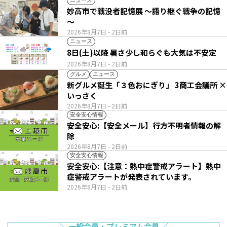
ニュース
妙高市で戦没者記憶展 ～語り継ぐ戦争の記憶
～
2026年8月7日
- 2日前
ニュース
8日(土)以降 暑さ少し和らぐも大気は不安定
2026年8月7日
- 2日前
グルメ
ニュース
新グルメ誕生「３色おにぎり」 3商工会議所 ×
いっさく
2026年8月7日
- 2日前
安全安心情報
安全安心:【安全メール】行方不明者情報の解
除
2026年8月7日
- 2日前
安全安心情報
安全安心:【注意：熱中症警戒アラート】熱中
症警戒アラートが発表されています。
2026年8月7日
- 2日前