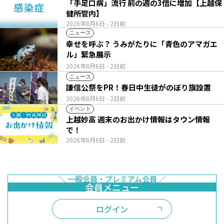
「手足口病」流行 前の週の3倍に増加【上越保
健所管内】
2026年8月6日
- 2日前
ニュース
幸せを呼ぶ？ うみがたりに「青色のアマガエ
ル」緊急展示
2026年8月6日
- 2日前
ニュース
謙信公祭をPR！春日中生徒がのぼり旗設置
2026年8月6日
- 2日前
イベント
上越妙高 週末のお出かけ情報はタウン情報
で！
2026年8月6日
- 2日前
ログイン