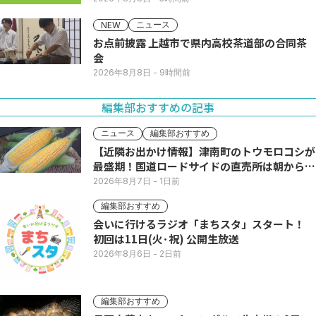
ニュース
NEW
お点前披露 上越市で県内高校茶道部の合同茶
会
2026年8月8日
- 9時間前
編集部おすすめの記事
ニュース
編集部おすすめ
【近隣お出かけ情報】津南町のトウモロコシが
最盛期！国道ロードサイドの直売所は朝から長
い列
2026年8月7日
- 1日前
編集部おすすめ
会いに行けるラジオ「まちスタ」スタート！
初回は11日(火･祝) 公開生放送
2026年8月6日
- 2日前
編集部おすすめ