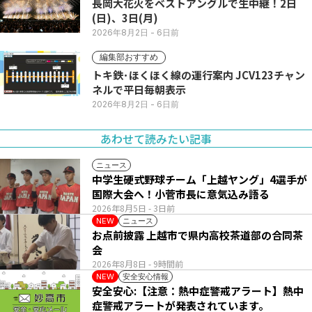
長岡大花火をベストアングルで生中継！2日
(日)、3日(月)
2026年8月2日
- 6日前
編集部おすすめ
トキ鉄･ほくほく線の運行案内 JCV123チャン
ネルで平日毎朝表示
2026年8月2日
- 6日前
あわせて読みたい記事
ニュース
中学生硬式野球チーム「上越ヤング」4選手が
国際大会へ！小菅市長に意気込み語る
2026年8月5日
- 3日前
ニュース
NEW
お点前披露 上越市で県内高校茶道部の合同茶
会
2026年8月8日
- 9時間前
安全安心情報
NEW
安全安心:【注意：熱中症警戒アラート】熱中
症警戒アラートが発表されています。