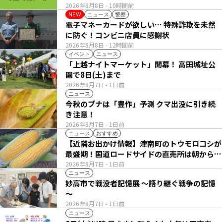
2026年8月8日
- 10時間前
ニュース
警察
NEW
電子マネーカードが欲しい… 特殊詐欺を未然
に防ぐ！コンビニ店員に感謝状
2026年8月8日
- 12時間前
イベント
ニュース
「上越ナイトマーケット」開幕！ 高田城址公
園で8日(土)まで
2026年8月7日
- 1日前
ニュース
今秋のブナは「豊作」予測 クマ出没に引き続
き注意！
2026年8月7日
- 1日前
ニュース
おすすめ
【近隣お出かけ情報】津南町のトウモロコシが
最盛期！国道ロードサイドの直売所は朝から長
い列
2026年8月7日
- 1日前
ニュース
妙高市で戦没者記憶展 ～語り継ぐ戦争の記憶
～
2026年8月7日
- 1日前
ニュース