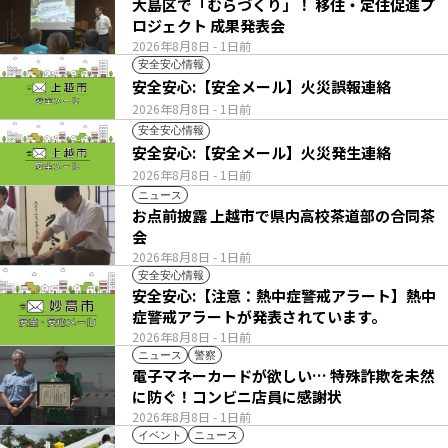
大島区で「むらづくり」！ 移住・定住促進プ
ロジェクト 成果発表会
2026年8月8日
- 1日前
安全安心情報
安全安心:【安全メール】火災誤報連絡
2026年8月8日
- 1日前
安全安心情報
安全安心:【安全メール】火災発生連絡
2026年8月8日
- 1日前
ニュース
お点前披露 上越市で県内高校茶道部の合同茶
会
2026年8月8日
- 1日前
安全安心情報
安全安心:【注意：熱中症警戒アラート】熱中
症警戒アラートが発表されています。
2026年8月8日
- 1日前
ニュース
警察
電子マネーカードが欲しい… 特殊詐欺を未然
に防ぐ！コンビニ店員に感謝状
2026年8月8日
- 1日前
イベント
ニュース