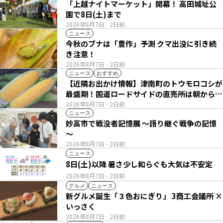
「上越ナイトマーケット」開幕！ 高田城址公
園で8日(土)まで
2026年8月7日
- 2日前
ニュース
今秋のブナは「豊作」予測 クマ出没に引き続
き注意！
2026年8月7日
- 2日前
ニュース
おすすめ
【近隣お出かけ情報】津南町のトウモロコシが
最盛期！国道ロードサイドの直売所は朝から長
い列
2026年8月7日
- 2日前
ニュース
妙高市で戦没者記憶展 ～語り継ぐ戦争の記憶
～
2026年8月7日
- 2日前
ニュース
8日(土)以降 暑さ少し和らぐも大気は不安定
2026年8月7日
- 2日前
グルメ
ニュース
新グルメ誕生「３色おにぎり」 3商工会議所 ×
いっさく
2026年8月7日
- 2日前