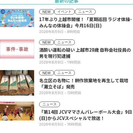
最新の記事
イベント
ニュース
NEW
17年ぶり上越市開催！「夏期巡回 ラジオ体操･
みんなの体操会」今月16日(日)
2026年8月9日
- 8時間前
ニュース
NEW
酒酔い運転の疑い 上越市28歳 自称会社役員の
男を現行犯逮捕
2026年8月9日
- 11時間前
ニュース
NEW
名立区の名物に！耕作放棄地を再生して栽培
「灘立そば」発売
2026年8月9日
- 12時間前
ニュース
「第14回 JCVママさんバレーボール大会」9日
(日)からJCVスペシャルで放送！
2026年8月9日
- 16時間前