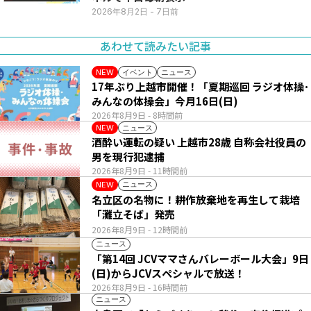
2026年8月2日
- 7日前
あわせて読みたい記事
イベント
ニュース
NEW
17年ぶり上越市開催！「夏期巡回 ラジオ体操･
みんなの体操会」今月16日(日)
2026年8月9日
- 8時間前
ニュース
NEW
酒酔い運転の疑い 上越市28歳 自称会社役員の
男を現行犯逮捕
2026年8月9日
- 11時間前
ニュース
NEW
名立区の名物に！耕作放棄地を再生して栽培
「灘立そば」発売
2026年8月9日
- 12時間前
ニュース
「第14回 JCVママさんバレーボール大会」9日
(日)からJCVスペシャルで放送！
2026年8月9日
- 16時間前
ニュース