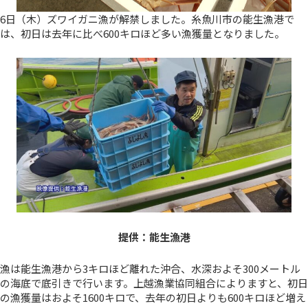
6日（木）ズワイガニ漁が解禁しました。糸魚川市の能生漁港で
は、初日は去年に比べ600キロほど多い漁獲量となりました。
提供：能生漁港
漁は能生漁港から3キロほど離れた沖合、水深およそ300メートル
の海底で底引きで行います。上越漁業協同組合によりますと、初日
の漁獲量はおよそ1600キロで、去年の初日よりも600キロほど増え