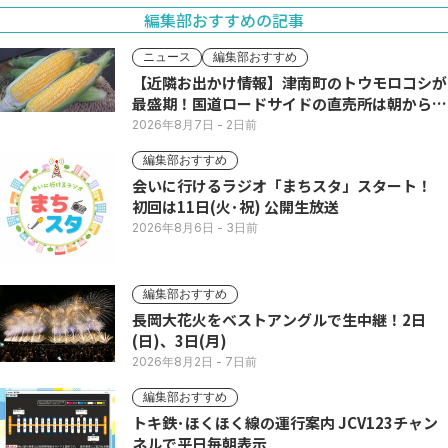
編集部おすすめの記事
ニュース
編集部おすすめ
【近隣お出かけ情報】津南町のトウモロコシが
最盛期！国道ロードサイドの直売所は朝から長
い列
2026年8月7日
- 2日前
編集部おすすめ
会いに行けるラジオ「まちスタ」スタート！
初回は11日(火･祝) 公開生放送
2026年8月6日
- 3日前
編集部おすすめ
長岡大花火をベストアングルで生中継！2日
(日)、3日(月)
2026年8月2日
- 7日前
編集部おすすめ
トキ鉄･ほくほく線の運行案内 JCV123チャン
ネルで平日毎朝表示