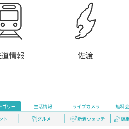
鉄道情報
佐渡
テゴリー
生活情報
ライブカメラ
無料
ント
ライブ配信
安全安心情報
グルメ
見逃し配信
天気
新着ウォッチ
上越妙高百景
プレミアム
編