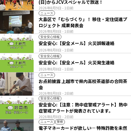
(日)からJCVスペシャルで放送！
2026年8月9日
- 1日前
ニュース
大島区で「むらづくり」！ 移住・定住促進プ
ロジェクト 成果発表会
2026年8月8日
- 1日前
安全安心情報
安全安心:【安全メール】火災誤報連絡
2026年8月8日
- 1日前
安全安心情報
安全安心:【安全メール】火災発生連絡
2026年8月8日
- 1日前
ニュース
お点前披露 上越市で県内高校茶道部の合同茶
会
2026年8月8日
- 2日前
安全安心情報
安全安心:【注意：熱中症警戒アラート】熱中
症警戒アラートが発表されています。
2026年8月8日
- 2日前
ニュース
警察
電子マネーカードが欲しい… 特殊詐欺を未然