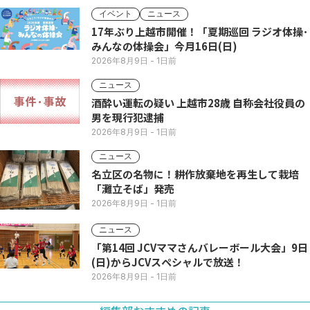
イベント
ニュース
17年ぶり上越市開催！「夏期巡回 ラジオ体操･
みんなの体操会」今月16日(日)
2026年8月9日
- 1日前
ニュース
酒酔い運転の疑い 上越市28歳 自称会社役員の
男を現行犯逮捕
2026年8月9日
- 1日前
ニュース
名立区の名物に！耕作放棄地を再生して栽培
「灘立そば」発売
2026年8月9日
- 1日前
ニュース
「第14回 JCVママさんバレーボール大会」9日
(日)からJCVスペシャルで放送！
2026年8月9日
- 1日前