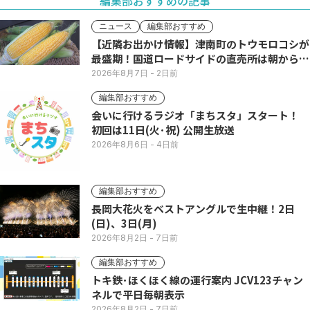
編集部おすすめの記事
ニュース
編集部おすすめ
【近隣お出かけ情報】津南町のトウモロコシが
最盛期！国道ロードサイドの直売所は朝から長
い列
2026年8月7日
- 2日前
編集部おすすめ
会いに行けるラジオ「まちスタ」スタート！
初回は11日(火･祝) 公開生放送
2026年8月6日
- 4日前
編集部おすすめ
長岡大花火をベストアングルで生中継！2日
(日)、3日(月)
2026年8月2日
- 7日前
編集部おすすめ
トキ鉄･ほくほく線の運行案内 JCV123チャン
ネルで平日毎朝表示
2026年8月2日
- 7日前