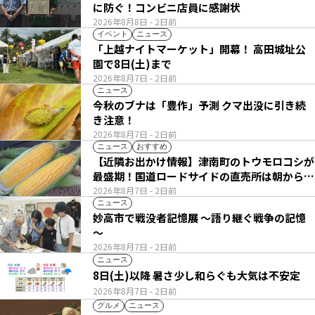
に防ぐ！コンビニ店員に感謝状
2026年8月8日
- 2日前
イベント
ニュース
「上越ナイトマーケット」開幕！ 高田城址公
園で8日(土)まで
2026年8月7日
- 2日前
ニュース
今秋のブナは「豊作」予測 クマ出没に引き続
き注意！
2026年8月7日
- 2日前
ニュース
おすすめ
【近隣お出かけ情報】津南町のトウモロコシが
最盛期！国道ロードサイドの直売所は朝から長
い列
2026年8月7日
- 2日前
ニュース
妙高市で戦没者記憶展 ～語り継ぐ戦争の記憶
～
2026年8月7日
- 2日前
ニュース
8日(土)以降 暑さ少し和らぐも大気は不安定
2026年8月7日
- 2日前
グルメ
ニュース