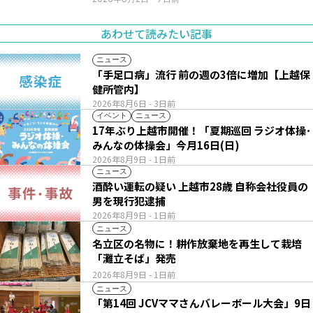
あわせて読みたい記事
ニュース
「手足口病」流行 前の週の3倍に増加【上越保
健所管内】
2026年8月6日
- 3日前
イベント
ニュース
17年ぶり上越市開催！「夏期巡回 ラジオ体操･
みんなの体操会」今月16日(日)
2026年8月9日
- 1日前
ニュース
酒酔い運転の疑い 上越市28歳 自称会社役員の
男を現行犯逮捕
2026年8月9日
- 1日前
ニュース
名立区の名物に！耕作放棄地を再生して栽培
「灘立そば」発売
2026年8月9日
- 1日前
ニュース
「第14回 JCVママさんバレーボール大会」9日