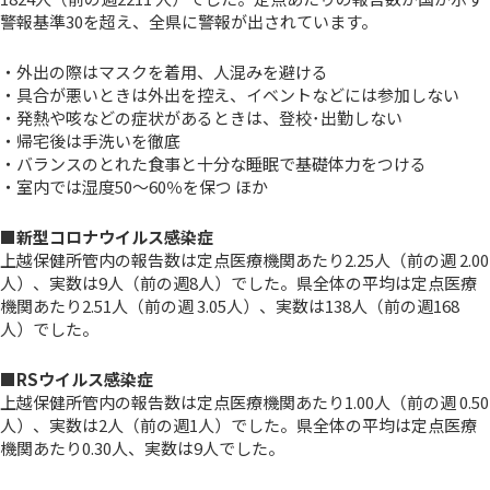
警報基準30を超え、全県に警報が出されています。
・外出の際はマスクを着用、人混みを避ける
・具合が悪いときは外出を控え、イベントなどには参加しない
・発熱や咳などの症状があるときは、登校･出勤しない
・帰宅後は手洗いを徹底
・バランスのとれた食事と十分な睡眠で基礎体力をつける
・室内では湿度50～60％を保つ ほか
■
新型コロナウイルス感染症
上越保健所管内の報告数は定点医療機関あたり2.25人
（前の週 2.00
人）、
実数は9人
（前の週8人）
でした。
県全体の平均は定点医療
機関あたり2.51人
（前の週 3.05人）、
実数は138人
（前の週168
人）
でした。
■RSウイルス感染症
上越保健所管内の報告数は定点医療機関あたり1.00人
（前の週 0.50
人）
、
実数は2人
（前の週1人）
で
した。
県全体の平均は定点医療
機関あたり0.30人
、
実数は9人
でした。