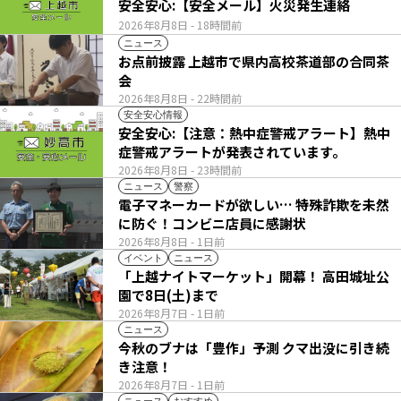
安全安心:【安全メール】火災発生連絡
2026年8月8日
- 18時間前
ニュース
お点前披露 上越市で県内高校茶道部の合同茶
会
2026年8月8日
- 22時間前
安全安心情報
安全安心:【注意：熱中症警戒アラート】熱中
症警戒アラートが発表されています。
2026年8月8日
- 23時間前
ニュース
警察
電子マネーカードが欲しい… 特殊詐欺を未然
に防ぐ！コンビニ店員に感謝状
2026年8月8日
- 1日前
イベント
ニュース
「上越ナイトマーケット」開幕！ 高田城址公
園で8日(土)まで
2026年8月7日
- 1日前
ニュース
今秋のブナは「豊作」予測 クマ出没に引き続
き注意！
2026年8月7日
- 1日前
ニュース
おすすめ