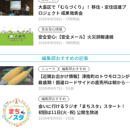
大島区で「むらづくり」！ 移住・定住促進プ
ロジェクト 成果発表会
2026年8月8日
- 17時間前
安全安心情報
安全安心:【安全メール】火災誤報連絡
2026年8月8日
- 18時間前
編集部おすすめの記事
ニュース
編集部おすすめ
【近隣お出かけ情報】津南町のトウモロコシが
最盛期！国道ロードサイドの直売所は朝から長
い列
2026年8月7日
- 1日前
編集部おすすめ
会いに行けるラジオ「まちスタ」スタート！
初回は11日(火･祝) 公開生放送
2026年8月6日
- 2日前