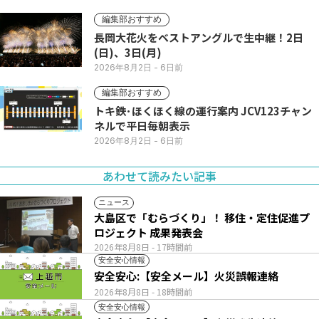
編集部おすすめ
長岡大花火をベストアングルで生中継！2日
(日)、3日(月)
2026年8月2日
- 6日前
編集部おすすめ
トキ鉄･ほくほく線の運行案内 JCV123チャン
ネルで平日毎朝表示
2026年8月2日
- 6日前
あわせて読みたい記事
ニュース
大島区で「むらづくり」！ 移住・定住促進プ
ロジェクト 成果発表会
2026年8月8日
- 17時間前
安全安心情報
安全安心:【安全メール】火災誤報連絡
2026年8月8日
- 18時間前
安全安心情報