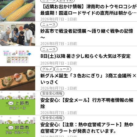
【近隣お出かけ情報】津南町のトウモロコシが
最盛期！国道ロードサイドの直売所は朝から長
い列
2026年8月7日
- 1日前
ニュース
妙高市で戦没者記憶展 ～語り継ぐ戦争の記憶
～
2026年8月7日
- 1日前
ニュース
8日(土)以降 暑さ少し和らぐも大気は不安定
2026年8月7日
- 1日前
グルメ
ニュース
新グルメ誕生「３色おにぎり」 3商工会議所 ×
いっさく
2026年8月7日
- 1日前
安全安心情報
安全安心:【安全メール】行方不明者情報の解
除
2026年8月7日
- 1日前
安全安心情報
安全安心:【注意：熱中症警戒アラート】熱中
症警戒アラートが発表されています。
2026年8月7日
- 1日前