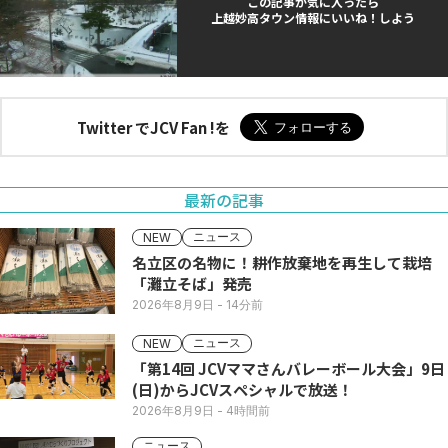
この記事が気に入ったら
上越妙高タウン情報にいいね！しよう
Twitter でJCV Fan !を
最新の記事
ニュース
NEW
名立区の名物に！耕作放棄地を再生して栽培
「灘立そば」発売
2026年8月9日
- 14分前
ニュース
NEW
「第14回 JCVママさんバレーボール大会」9日
(日)からJCVスペシャルで放送！
2026年8月9日
- 4時間前
ニュース