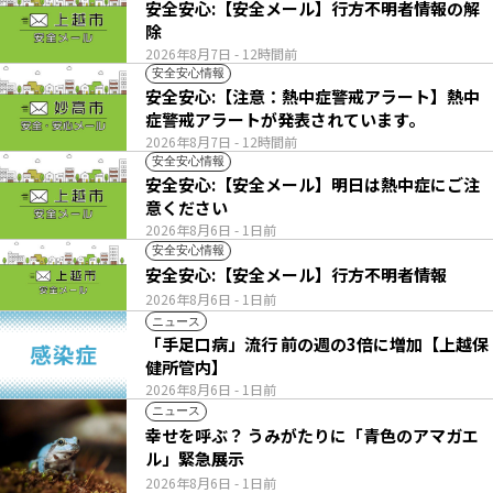
安全安心:【安全メール】行方不明者情報の解
除
2026年8月7日
- 12時間前
安全安心情報
安全安心:【注意：熱中症警戒アラート】熱中
症警戒アラートが発表されています。
2026年8月7日
- 12時間前
安全安心情報
安全安心:【安全メール】明日は熱中症にご注
意ください
2026年8月6日
- 1日前
安全安心情報
安全安心:【安全メール】行方不明者情報
2026年8月6日
- 1日前
ニュース
「手足口病」流行 前の週の3倍に増加【上越保
健所管内】
2026年8月6日
- 1日前
ニュース
幸せを呼ぶ？ うみがたりに「青色のアマガエ
ル」緊急展示
2026年8月6日
- 1日前