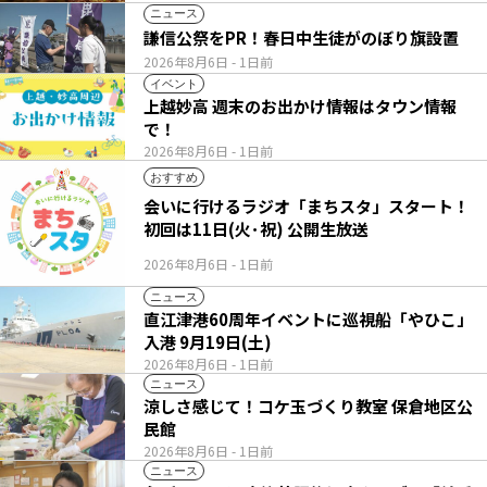
ニュース
謙信公祭をPR！春日中生徒がのぼり旗設置
2026年8月6日
- 1日前
イベント
上越妙高 週末のお出かけ情報はタウン情報
で！
2026年8月6日
- 1日前
おすすめ
会いに行けるラジオ「まちスタ」スタート！
初回は11日(火･祝) 公開生放送
2026年8月6日
- 1日前
ニュース
直江津港60周年イベントに巡視船「やひこ」
入港 9月19日(土)
2026年8月6日
- 1日前
ニュース
涼しさ感じて！コケ玉づくり教室 保倉地区公
民館
2026年8月6日
- 1日前
ニュース