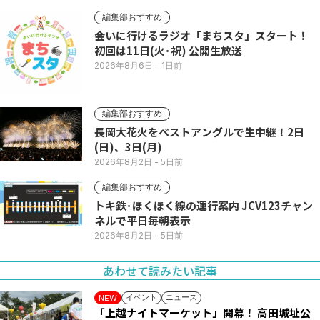
編集部おすすめ
会いに行けるラジオ「まちスタ」スタート！
初回は11日(火･祝) 公開生放送
2026年8月6日
- 1日前
編集部おすすめ
長岡大花火をベストアングルで生中継！2日
(日)、3日(月)
2026年8月2日
- 5日前
編集部おすすめ
トキ鉄･ほくほく線の運行案内 JCV123チャン
ネルで平日毎朝表示
2026年8月2日
- 5日前
あわせて読みたい記事
イベント
ニュース
NEW
「上越ナイトマーケット」開幕！ 高田城址公