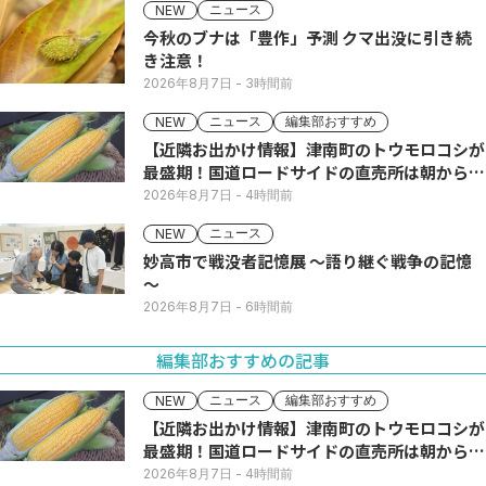
ニュース
NEW
今秋のブナは「豊作」予測 クマ出没に引き続
き注意！
2026年8月7日
- 3時間前
ニュース
編集部おすすめ
NEW
【近隣お出かけ情報】津南町のトウモロコシが
最盛期！国道ロードサイドの直売所は朝から長
い列
2026年8月7日
- 4時間前
ニュース
NEW
妙高市で戦没者記憶展 ～語り継ぐ戦争の記憶
～
2026年8月7日
- 6時間前
編集部おすすめの記事
ニュース
編集部おすすめ
NEW
【近隣お出かけ情報】津南町のトウモロコシが
最盛期！国道ロードサイドの直売所は朝から長
い列
2026年8月7日
- 4時間前