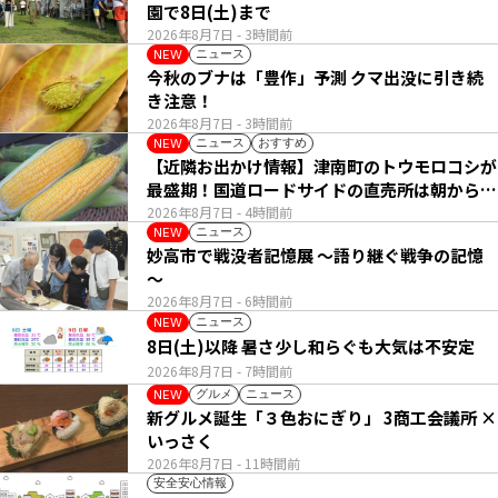
園で8日(土)まで
2026年8月7日
- 3時間前
ニュース
NEW
今秋のブナは「豊作」予測 クマ出没に引き続
き注意！
2026年8月7日
- 3時間前
ニュース
おすすめ
NEW
【近隣お出かけ情報】津南町のトウモロコシが
最盛期！国道ロードサイドの直売所は朝から長
い列
2026年8月7日
- 4時間前
ニュース
NEW
妙高市で戦没者記憶展 ～語り継ぐ戦争の記憶
～
2026年8月7日
- 6時間前
ニュース
NEW
8日(土)以降 暑さ少し和らぐも大気は不安定
2026年8月7日
- 7時間前
グルメ
ニュース
NEW
新グルメ誕生「３色おにぎり」 3商工会議所 ×
いっさく
2026年8月7日
- 11時間前
安全安心情報