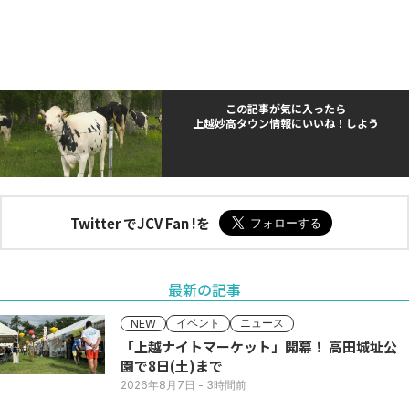
この記事が気に入ったら
上越妙高タウン情報にいいね！しよう
Twitter でJCV Fan !を
最新の記事
イベント
ニュース
NEW
「上越ナイトマーケット」開幕！ 高田城址公
園で8日(土)まで
2026年8月7日
- 3時間前