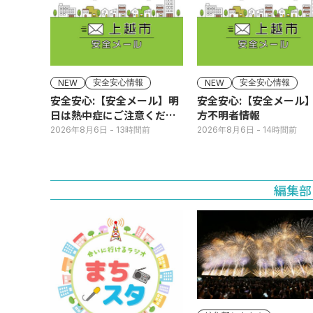
安全安心情報
安全安心情報
NEW
NEW
安全安心:【安全メール】明
安全安心:【安全メール
日は熱中症にご注意くださ
方不明者情報
い
2026年8月6日
- 13時間前
2026年8月6日
- 14時間前
編集部