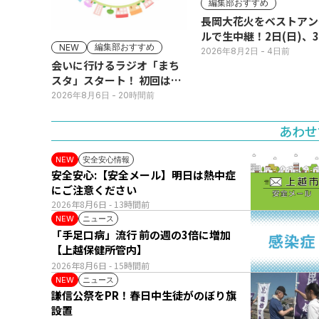
編集部おすすめ
長岡大花火をベストアン
ルで生中継！2日(日)、
編集部おすすめ
NEW
(月)
2026年8月2日
- 4日前
会いに行けるラジオ「まち
スタ」スタート！ 初回は11
日(火･祝) 公開生放送
2026年8月6日
- 20時間前
あわせ
安全安心情報
NEW
安全安心:【安全メール】明日は熱中症
にご注意ください
2026年8月6日
- 13時間前
ニュース
NEW
「手足口病」流行 前の週の3倍に増加
【上越保健所管内】
2026年8月6日
- 15時間前
ニュース
NEW
謙信公祭をPR！春日中生徒がのぼり旗
設置