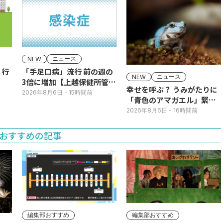
ニュース
NEW
】行
「手足口病」流行 前の週の
ニュース
NEW
3倍に増加【上越保健所管
幸せを呼ぶ？ うみがたりに
内】
2026年8月6日
- 15時間前
「青色のアマガエル」緊急
展示
2026年8月6日
- 16時間前
おすすめの記事
編集部おすすめ
編集部おすすめ