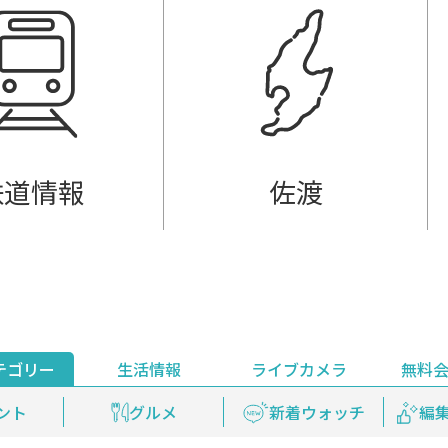
鉄道情報
佐渡
テゴリー
生活情報
ライブカメラ
無料
ント
ライブ配信
安全安心情報
グルメ
見逃し配信
天気
新着ウォッチ
上越妙高百景
プレミアム
編