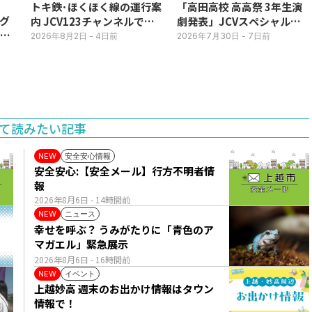
トキ鉄･ほくほく線の運行案
「高田高校 高高祭 3年生演
グ
内 JCV123チャンネルで平
劇発表」JCVスペシャルで
3日
日毎朝表示
放送中！
2026年8月2日
- 4日前
2026年7月30日
- 7日前
て読みたい記事
安全安心情報
NEW
安全安心:【安全メール】行方不明者情
報
2026年8月6日
- 14時間前
ニュース
NEW
幸せを呼ぶ？ うみがたりに「青色のア
マガエル」緊急展示
2026年8月6日
- 16時間前
イベント
NEW
上越妙高 週末のお出かけ情報はタウン
情報で！