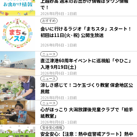
上越妙高 週末のお出かけ情報はタウン情報
で！
2026年8月6日
- 1日前
おすすめ
会いに行けるラジオ「まちスタ」スタート！
初回は11日(火･祝) 公開生放送
2026年8月6日
- 1日前
ニュース
直江津港60周年イベントに巡視船「やひこ」
入港 9月19日(土)
2026年8月6日
- 1日前
ニュース
涼しさ感じて！コケ玉づくり教室 保倉地区公
民館
2026年8月6日
- 1日前
ニュース
心がほっこり 大潟放課後児童クラブで「絵手
紙教室」
2026年8月6日
- 1日前
安全安心情報
安全安心:【注意：熱中症警戒アラート】熱中