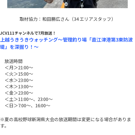
取材協力：和田勝広さん（34 エリアスタッフ）
JCV111チャンネルで7月放送！
上越うきうきウォッチング～管理釣り場「直江津港第3東防波
堤」を深掘り！～
放送時間
＜月＞21:00～
＜火＞15:00～
＜水＞23:00～
＜木＞13:00～
＜金＞23:00～
＜土＞11:00～、23:00～
＜日＞7:00～、16:00～
※夏の高校野球新潟県大会の放送期間は変更になる場合がありま
す。