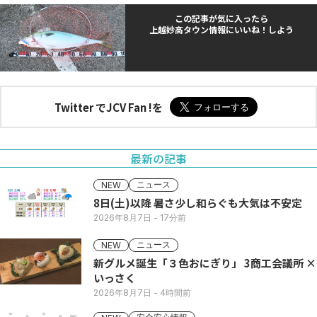
この記事が気に入ったら
上越妙高タウン情報にいいね！しよう
Twitter でJCV Fan !を
最新の記事
ニュース
NEW
8日(土)以降 暑さ少し和らぐも大気は不安定
2026年8月7日
- 17分前
ニュース
NEW
新グルメ誕生「３色おにぎり」 3商工会議所 ×
いっさく
2026年8月7日
- 4時間前