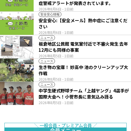
症警戒アラートが発表されています。
2026年8月6日
- 1日前
安全安心情報
安全安心:【安全メール】熱中症にご注意くだ
さい
2026年8月6日
- 1日前
ニュース
板倉地区公民館 電気室付近で不審火発生 去年
12月にも同様の事案
2026年8月5日
- 1日前
ニュース
生き物の宝庫！ 妙高中 池のクリーンアップ大
作戦
2026年8月5日
- 1日前
ニュース
中学生硬式野球チーム「上越ヤング」4選手が
国際大会へ！小菅市長に意気込み語る
2026年8月5日
- 1日前