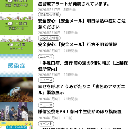
症警戒アラートが発表されています。
2026年8月7日
- 5時間前
安全安心情報
安全安心:【安全メール】明日は熱中症にご注
意ください
2026年8月6日
- 21時間前
安全安心情報
安全安心:【安全メール】行方不明者情報
2026年8月6日
- 21時間前
ニュース
「手足口病」流行 前の週の3倍に増加【上越保
健所管内】
2026年8月6日
- 22時間前
ニュース
幸せを呼ぶ？ うみがたりに「青色のアマガエ
ル」緊急展示
2026年8月6日
- 23時間前
ニュース
謙信公祭をPR！春日中生徒がのぼり旗設置
2026年8月6日
- 1日前
イベント