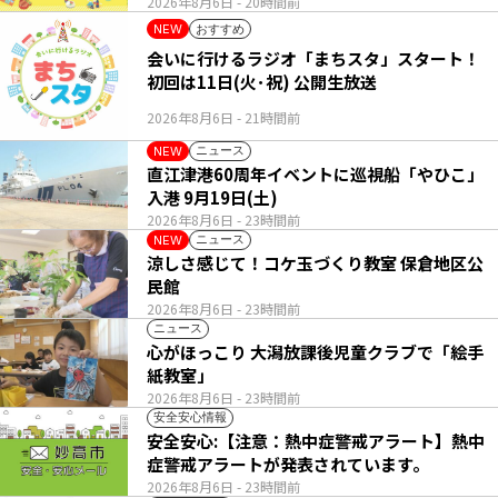
2026年8月6日
- 20時間前
おすすめ
NEW
会いに行けるラジオ「まちスタ」スタート！
初回は11日(火･祝) 公開生放送
2026年8月6日
- 21時間前
ニュース
NEW
直江津港60周年イベントに巡視船「やひこ」
入港 9月19日(土)
2026年8月6日
- 23時間前
ニュース
NEW
涼しさ感じて！コケ玉づくり教室 保倉地区公
民館
2026年8月6日
- 23時間前
ニュース
心がほっこり 大潟放課後児童クラブで「絵手
紙教室」
2026年8月6日
- 23時間前
安全安心情報
安全安心:【注意：熱中症警戒アラート】熱中
症警戒アラートが発表されています。
2026年8月6日
- 23時間前