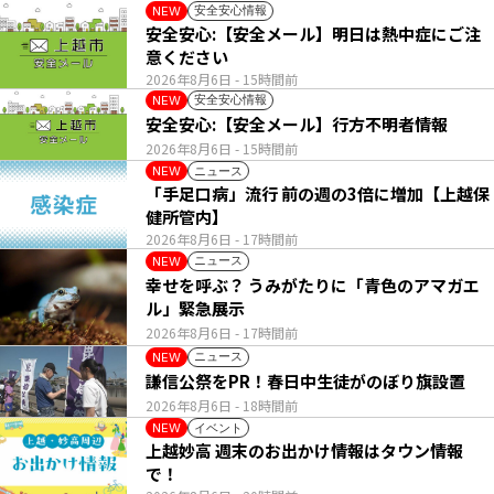
安全安心情報
NEW
安全安心:【安全メール】明日は熱中症にご注
意ください
2026年8月6日
- 15時間前
安全安心情報
NEW
安全安心:【安全メール】行方不明者情報
2026年8月6日
- 15時間前
ニュース
NEW
「手足口病」流行 前の週の3倍に増加【上越保
健所管内】
2026年8月6日
- 17時間前
ニュース
NEW
幸せを呼ぶ？ うみがたりに「青色のアマガエ
ル」緊急展示
2026年8月6日
- 17時間前
ニュース
NEW
謙信公祭をPR！春日中生徒がのぼり旗設置
2026年8月6日
- 18時間前
イベント
NEW
上越妙高 週末のお出かけ情報はタウン情報
で！