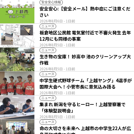
安全安心情報
安全安心:【安全メール】熱中症にご注意くだ
さい
2026年8月6日
- 1日前
ニュース
板倉地区公民館 電気室付近で不審火発生 去年
12月にも同様の事案
2026年8月5日
- 1日前
ニュース
生き物の宝庫！ 妙高中 池のクリーンアップ大
作戦
2026年8月5日
- 1日前
ニュース
中学生硬式野球チーム「上越ヤング」4選手が
国際大会へ！小菅市長に意気込み語る
2026年8月5日
- 1日前
ニュース
集まれ 新潟を守るヒーロー！上越警察署で
「体験型説明会」
2026年8月5日
- 1日前
ニュース
命の大切さを未来へ 上越市の中学生22人が広