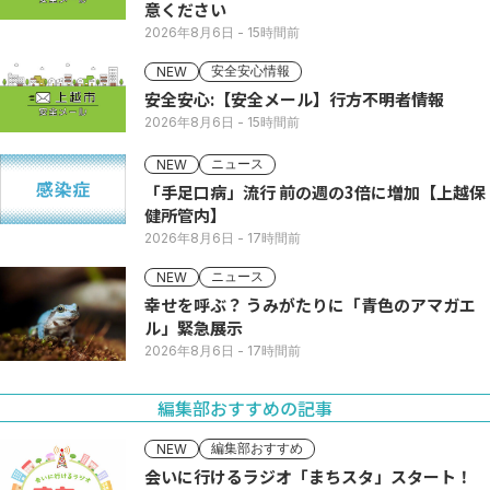
意ください
2026年8月6日
- 15時間前
安全安心情報
NEW
安全安心:【安全メール】行方不明者情報
2026年8月6日
- 15時間前
ニュース
NEW
「手足口病」流行 前の週の3倍に増加【上越保
健所管内】
2026年8月6日
- 17時間前
ニュース
NEW
幸せを呼ぶ？ うみがたりに「青色のアマガエ
ル」緊急展示
2026年8月6日
- 17時間前
編集部おすすめの記事
編集部おすすめ
NEW
会いに行けるラジオ「まちスタ」スタート！