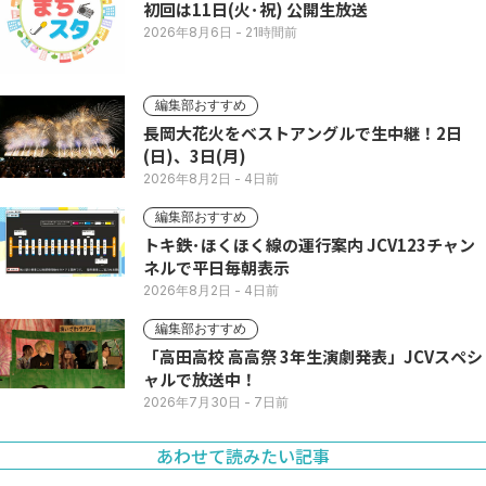
初回は11日(火･祝) 公開生放送
2026年8月6日
- 21時間前
編集部おすすめ
長岡大花火をベストアングルで生中継！2日
(日)、3日(月)
2026年8月2日
- 4日前
編集部おすすめ
トキ鉄･ほくほく線の運行案内 JCV123チャン
ネルで平日毎朝表示
2026年8月2日
- 4日前
編集部おすすめ
「高田高校 高高祭 3年生演劇発表」JCVスペシ
ャルで放送中！
2026年7月30日
- 7日前
あわせて読みたい記事