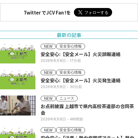
Twitter でJCV Fan !を
最新の記事
安全安心情報
NEW
安全安心:【安全メール】火災誤報連絡
2026年8月8日
- 17分前
安全安心情報
NEW
安全安心:【安全メール】火災発生連絡
2026年8月8日
- 30分前
ニュース
NEW
お点前披露 上越市で県内高校茶道部の合同茶
会
2026年8月8日
- 4時間前
安全安心情報
NEW
安全安心:【注意：熱中症警戒アラート】熱中