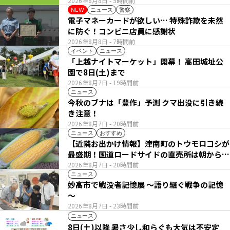
2026年8月8日
- 5時間前
ニュース
警察
NEW
電子マネーカードが欲しい… 特殊詐欺を未然
に防ぐ！コンビニ店員に感謝状
2026年8月8日
- 7時間前
イベント
ニュース
「上越ナイトマーケット」開幕！ 高田城址公
園で8日(土)まで
2026年8月7日
- 19時間前
ニュース
今秋のブナは「豊作」予測 クマ出没に引き続
き注意！
2026年8月7日
- 20時間前
ニュース
おすすめ
【近隣お出かけ情報】津南町のトウモロコシが
最盛期！国道ロードサイドの直売所は朝から長
い列
2026年8月7日
- 20時間前
ニュース
妙高市で戦没者記憶展 ～語り継ぐ戦争の記憶
～
2026年8月7日
- 23時間前
ニュース
8日(土)以降 暑さ少し和らぐも大気は不安定