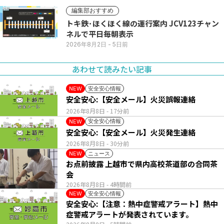
編集部おすすめ
トキ鉄･ほくほく線の運行案内 JCV123チャン
ネルで平日毎朝表示
2026年8月2日
- 5日前
あわせて読みたい記事
安全安心情報
NEW
安全安心:【安全メール】火災誤報連絡
2026年8月8日
- 17分前
安全安心情報
NEW
安全安心:【安全メール】火災発生連絡
2026年8月8日
- 30分前
ニュース
NEW
お点前披露 上越市で県内高校茶道部の合同茶
会
2026年8月8日
- 4時間前
安全安心情報
NEW
安全安心:【注意：熱中症警戒アラート】熱中
症警戒アラートが発表されています。