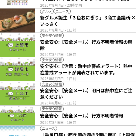
2026年8月7日
- 23時間前
グルメ
ニュース
新グルメ誕生「３色おにぎり」 3商工会議所 ×
いっさく
2026年8月7日
- 1日前
安全安心情報
安全安心:【安全メール】行方不明者情報の解
除
2026年8月7日
- 1日前
安全安心情報
安全安心:【注意：熱中症警戒アラート】熱中
症警戒アラートが発表されています。
2026年8月7日
- 1日前
安全安心情報
安全安心:【安全メール】明日は熱中症にご注
意ください
2026年8月6日
- 1日前
安全安心情報
安全安心:【安全メール】行方不明者情報
2026年8月6日
- 1日前
ニュース
「手足口病」流行 前の週の3倍に増加【上越保