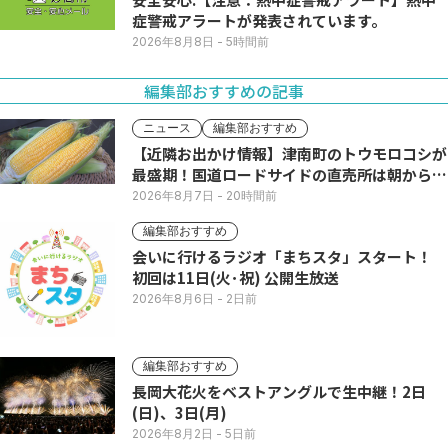
症警戒アラートが発表されています。
2026年8月8日
- 5時間前
編集部おすすめの記事
ニュース
編集部おすすめ
【近隣お出かけ情報】津南町のトウモロコシが
最盛期！国道ロードサイドの直売所は朝から長
い列
2026年8月7日
- 20時間前
編集部おすすめ
会いに行けるラジオ「まちスタ」スタート！
初回は11日(火･祝) 公開生放送
2026年8月6日
- 2日前
編集部おすすめ
長岡大花火をベストアングルで生中継！2日
(日)、3日(月)
2026年8月2日
- 5日前