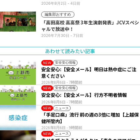
2026年8月2日
- 4日前
編集部おすすめ
「高田高校 高高祭 3年生演劇発表」JCVスペシ
ャルで放送中！
2026年7月30日
- 7日前
あわせて読みたい記事
安全安心情報
NEW
安全安心:【安全メール】明日は熱中症にご注
意ください
2026年8月6日
- 7時間前
安全安心情報
NEW
安全安心:【安全メール】行方不明者情報
2026年8月6日
- 7時間前
ニュース
NEW
「手足口病」流行 前の週の3倍に増加【上越保
健所管内】
2026年8月6日
- 9時間前
ニュース
NEW