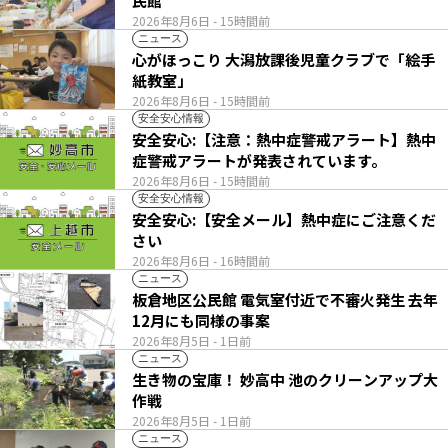
民館
2026年8月6日
- 15時間前
ニュース
心がほっこり 大潟放課後児童クラブで「絵手
紙教室」
2026年8月6日
- 15時間前
安全安心情報
安全安心:【注意：熱中症警戒アラート】熱中
症警戒アラートが発表されています。
2026年8月6日
- 15時間前
安全安心情報
安全安心:【安全メール】熱中症にご注意くだ
さい
2026年8月6日
- 16時間前
ニュース
板倉地区公民館 電気室付近で不審火発生 去年
12月にも同様の事案
2026年8月5日
- 1日前
ニュース
生き物の宝庫！ 妙高中 池のクリーンアップ大
作戦
2026年8月5日
- 1日前
ニュース