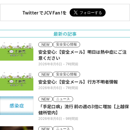
Twitter でJCV Fan !を
最新の記事
安全安心情報
NEW
安全安心:【安全メール】明日は熱中症にご注
意ください
2026年8月6日
- 7時間前
安全安心情報
NEW
安全安心:【安全メール】行方不明者情報
2026年8月6日
- 7時間前
ニュース
NEW
「手足口病」流行 前の週の3倍に増加【上越保
健所管内】
2026年8月6日
- 9時間前
ニュース
NEW