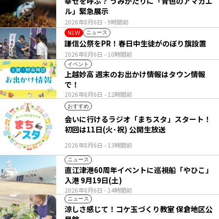
幸せを呼ぶ？ うみがたりに「青色のアマガエ
ル」緊急展示
2026年8月6日
- 9時間前
ニュース
NEW
謙信公祭をPR！春日中生徒がのぼり旗設置
2026年8月6日
- 10時間前
イベント
上越妙高 週末のお出かけ情報はタウン情報
で！
2026年8月6日
- 12時間前
おすすめ
会いに行けるラジオ「まちスタ」スタート！
初回は11日(火･祝) 公開生放送
2026年8月6日
- 13時間前
ニュース
直江津港60周年イベントに巡視船「やひこ」
入港 9月19日(土)
2026年8月6日
- 14時間前
ニュース
涼しさ感じて！コケ玉づくり教室 保倉地区公