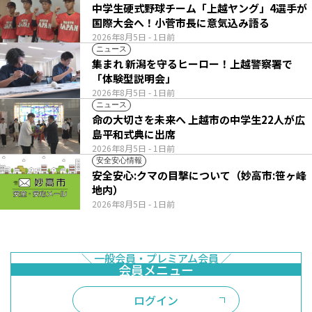
中学生硬式野球チーム「上越ヤング」4選手が
国際大会へ！小菅市長に意気込み語る
2026年8月5日
- 1日前
ニュース
集まれ 新潟を守るヒーロー！上越警察署で
「体験型説明会」
2026年8月5日
- 1日前
ニュース
命の大切さを未来へ 上越市の中学生22人が広
島平和式典に出席
2026年8月5日
- 1日前
安全安心情報
安全安心:クマの目撃について（妙高市:笹ヶ峰
地内）
2026年8月5日
- 1日前
ログイン