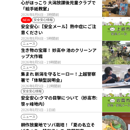
心がほっこり 大潟放課後児童クラブで
「絵手紙教室」
2026年8月6日
- 3時間前
安全安心情報
NEW
安全安心:【安全メール】熱中症にご注
意ください
2026年8月6日
- 5時間前
ニュース
生き物の宝庫！ 妙高中 池のクリーンア
ップ大作戦
2026年8月5日
- 19時間前
ニュース
集まれ 新潟を守るヒーロー！上越警察
署で「体験型説明会」
2026年8月5日
- 22時間前
安全安心情報
安全安心:クマの目撃について（妙高市:
笹ヶ峰地内）
2026年8月5日
- 1日前
ニュース
耕作放棄地でソバ栽培！「夏の名立そ