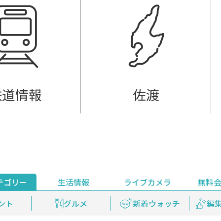
鉄道情報
佐渡
テゴリー
生活情報
ライブカメラ
無料
ント
ライブ配信
安全安心情報
グルメ
見逃し配信
天気
新着ウォッチ
上越妙高百景
プレミアム
編