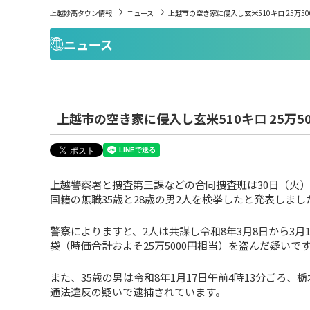
上越妙高タウン情報
ニュース
上越市の空き家に侵入し玄米510キロ 25万5
ニュース
上越市の空き家に侵入し玄米510キロ 25万
上越警察署と捜査第三課などの合同捜査班は30日（火
国籍の無職35歳と28歳の男2人を検挙したと発表しまし
警察によりますと、2人は共謀し令和8年3月8日から3月
袋（時価合計およそ25万5000円相当）を盗んだ疑いで
また、35歳の男は令和8年1月17日午前4時13分ごろ
通法違反の疑いで逮捕されています。