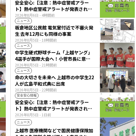
安全安心:【注意：熱中症警戒アラー
ト】熱中症警戒アラートが発表されて
います。
2026年8月6日
- 4時間前
ニュース
板倉地区公民館 電気室付近で不審火発
生 去年12月にも同様の事案
2026年8月5日
- 18時間前
ニュース
中学生硬式野球チーム「上越ヤング」
4選手が国際大会へ！小菅市長に意気
込み語る
2026年8月5日
- 21時間前
ニュース
命の大切さを未来へ 上越市の中学生22
人が広島平和式典に出席
2026年8月5日
- 22時間前
安全安心情報
安全安心:【注意：熱中症警戒アラー
ト】熱中症警戒アラートが発表されて
います。
2026年8月5日
- 1日前
ニュース
上越市 医療機関などで国民健康保険加