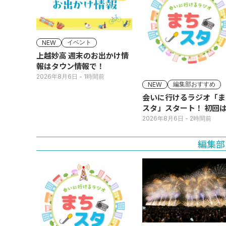
イベント
NEW
上越妙高 週末のお出かけ情
報はタウン情報で！
2026年8月6日
- 1時間前
編集部おすすめ
NEW
会いに行けるラジオ「ま
スタ」スタート！ 初回は
日(火･祝) 公開生放送
2026年8月6日
- 2時間前
編集部