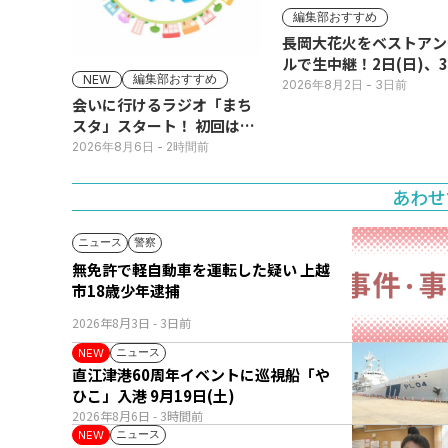
編集部おすすめ
長岡大花火をベストアン
ルで生中継！2日(日)、
編集部おすすめ
NEW
(月)
2026年8月2日
- 3日前
会いに行けるラジオ「まち
スタ」スタート！ 初回は11
日(火･祝) 公開生放送
2026年8月6日
- 2時間前
あわせ
ニュース
警察
無免許で軽自動車を運転した疑い 上越
市18歳少年逮捕
2026年8月3日
- 3日前
ニュース
NEW
直江津港60周年イベントに巡視船「や
ひこ」入港 9月19日(土)
2026年8月6日
- 3時間前
ニュース
NEW