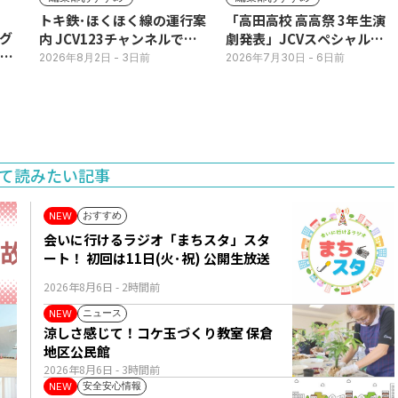
トキ鉄･ほくほく線の運行案
「高田高校 高高祭 3年生演
グ
内 JCV123チャンネルで平
劇発表」JCVスペシャルで
3日
日毎朝表示
放送中！
2026年8月2日
- 3日前
2026年7月30日
- 6日前
て読みたい記事
おすすめ
NEW
会いに行けるラジオ「まちスタ」スタ
ート！ 初回は11日(火･祝) 公開生放送
2026年8月6日
- 2時間前
ニュース
NEW
涼しさ感じて！コケ玉づくり教室 保倉
地区公民館
2026年8月6日
- 3時間前
安全安心情報
NEW