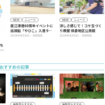
ニュース
ニュース
NEW
NEW
直江津港60周年イベントに
涼しさ感じて！コケ玉づく
巡視船「やひこ」入港 9月
り教室 保倉地区公民館
19日(土)
2026年8月6日
- 3時間前
2026年8月6日
- 3時間前
ち
11
おすすめの記事
編集部おすすめ
編集部おすすめ