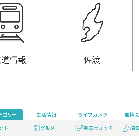
鉄道情報
佐渡
テゴリー
生活情報
ライブカメラ
無料
ント
ライブ配信
安全安心情報
グルメ
見逃し配信
天気
新着ウォッチ
上越妙高百景
プレミアム
編