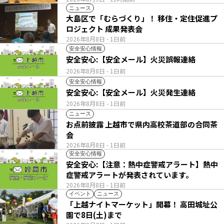
ニュース
大島区で「むらづくり」！ 移住・定住促進プ
ロジェクト 成果発表会
2026年8月8日
- 1日前
安全安心情報
安全安心:【安全メール】火災誤報連絡
2026年8月8日
- 1日前
安全安心情報
安全安心:【安全メール】火災発生連絡
2026年8月8日
- 1日前
ニュース
お点前披露 上越市で県内高校茶道部の合同茶
会
2026年8月8日
- 1日前
安全安心情報
安全安心:【注意：熱中症警戒アラート】熱中
症警戒アラートが発表されています。
2026年8月8日
- 1日前
イベント
ニュース
「上越ナイトマーケット」開幕！ 高田城址公
園で8日(土)まで