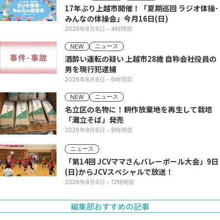
17年ぶり上越市開催！「夏期巡回 ラジオ体操･
みんなの体操会」今月16日(日)
2026年8月9日
- 4時間前
ニュース
NEW
酒酔い運転の疑い 上越市28歳 自称会社役員の
男を現行犯逮捕
2026年8月9日
- 6時間前
ニュース
NEW
名立区の名物に！耕作放棄地を再生して栽培
「灘立そば」発売
2026年8月9日
- 8時間前
ニュース
「第14回 JCVママさんバレーボール大会」9日
(日)からJCVスペシャルで放送！
2026年8月9日
- 12時間前
編集部おすすめの記事