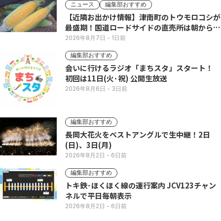
ニュース
編集部おすすめ
【近隣お出かけ情報】津南町のトウモロコシが
最盛期！国道ロードサイドの直売所は朝から長
い列
2026年8月7日
- 1日前
編集部おすすめ
会いに行けるラジオ「まちスタ」スタート！
初回は11日(火･祝) 公開生放送
2026年8月6日
- 3日前
編集部おすすめ
長岡大花火をベストアングルで生中継！2日
(日)、3日(月)
2026年8月2日
- 6日前
編集部おすすめ
トキ鉄･ほくほく線の運行案内 JCV123チャン
ネルで平日毎朝表示
2026年8月2日
- 6日前