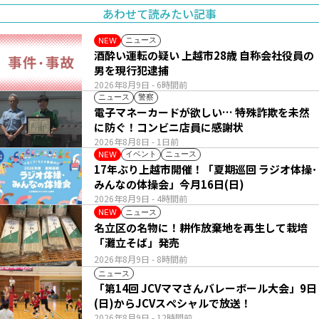
あわせて読みたい記事
ニュース
NEW
酒酔い運転の疑い 上越市28歳 自称会社役員の
男を現行犯逮捕
2026年8月9日
- 6時間前
ニュース
警察
電子マネーカードが欲しい… 特殊詐欺を未然
に防ぐ！コンビニ店員に感謝状
2026年8月8日
- 1日前
イベント
ニュース
NEW
17年ぶり上越市開催！「夏期巡回 ラジオ体操･
みんなの体操会」今月16日(日)
2026年8月9日
- 4時間前
ニュース
NEW
名立区の名物に！耕作放棄地を再生して栽培
「灘立そば」発売
2026年8月9日
- 8時間前
ニュース
「第14回 JCVママさんバレーボール大会」9日
(日)からJCVスペシャルで放送！
2026年8月9日
- 12時間前