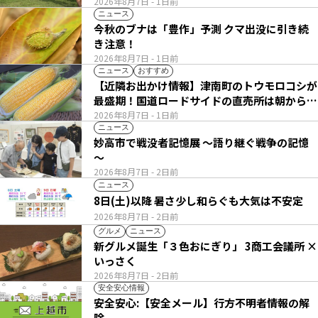
2026年8月7日
- 1日前
ニュース
今秋のブナは「豊作」予測 クマ出没に引き続
き注意！
2026年8月7日
- 1日前
ニュース
おすすめ
【近隣お出かけ情報】津南町のトウモロコシが
最盛期！国道ロードサイドの直売所は朝から長
い列
2026年8月7日
- 1日前
ニュース
妙高市で戦没者記憶展 ～語り継ぐ戦争の記憶
～
2026年8月7日
- 2日前
ニュース
8日(土)以降 暑さ少し和らぐも大気は不安定
2026年8月7日
- 2日前
グルメ
ニュース
新グルメ誕生「３色おにぎり」 3商工会議所 ×
いっさく
2026年8月7日
- 2日前
安全安心情報
安全安心:【安全メール】行方不明者情報の解
除