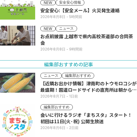
安全安心情報
NEW
安全安心:【安全メール】火災発生連絡
2026年8月8日
- 5時間前
ニュース
NEW
お点前披露 上越市で県内高校茶道部の合同茶
会
2026年8月8日
- 9時間前
編集部おすすめの記事
ニュース
編集部おすすめ
【近隣お出かけ情報】津南町のトウモロコシが
最盛期！国道ロードサイドの直売所は朝から長
い列
2026年8月7日
- 1日前
編集部おすすめ
会いに行けるラジオ「まちスタ」スタート！
初回は11日(火･祝) 公開生放送
2026年8月6日
- 2日前