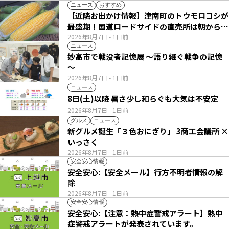
ニュース
おすすめ
【近隣お出かけ情報】津南町のトウモロコシが
最盛期！国道ロードサイドの直売所は朝から長
い列
2026年8月7日
- 1日前
ニュース
妙高市で戦没者記憶展 ～語り継ぐ戦争の記憶
～
2026年8月7日
- 1日前
ニュース
8日(土)以降 暑さ少し和らぐも大気は不安定
2026年8月7日
- 1日前
グルメ
ニュース
新グルメ誕生「３色おにぎり」 3商工会議所 ×
いっさく
2026年8月7日
- 1日前
安全安心情報
安全安心:【安全メール】行方不明者情報の解
除
2026年8月7日
- 1日前
安全安心情報
安全安心:【注意：熱中症警戒アラート】熱中
症警戒アラートが発表されています。