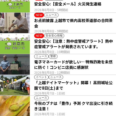
安全安心:【安全メール】火災発生連絡
2026年8月8日
- 5時間前
ニュース
NEW
お点前披露 上越市で県内高校茶道部の合同茶
会
2026年8月8日
- 9時間前
安全安心情報
NEW
安全安心:【注意：熱中症警戒アラート】熱中
症警戒アラートが発表されています。
2026年8月8日
- 10時間前
ニュース
警察
電子マネーカードが欲しい… 特殊詐欺を未然
に防ぐ！コンビニ店員に感謝状
2026年8月8日
- 12時間前
イベント
ニュース
「上越ナイトマーケット」開幕！ 高田城址公
園で8日(土)まで
2026年8月7日
- 1日前
ニュース
今秋のブナは「豊作」予測 クマ出没に引き続
き注意！
2026年8月7日
- 1日前