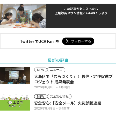
この記事が気に入ったら
上越妙高タウン情報にいいね！しよう
Twitter でJCV Fan !を
最新の記事
ニュース
NEW
大島区で「むらづくり」！ 移住・定住促進プ
ロジェクト 成果発表会
2026年8月8日
- 4時間前
安全安心情報
NEW
安全安心:【安全メール】火災誤報連絡
2026年8月8日
- 5時間前