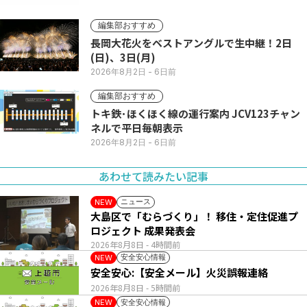
編集部おすすめ
長岡大花火をベストアングルで生中継！2日
(日)、3日(月)
2026年8月2日
- 6日前
編集部おすすめ
トキ鉄･ほくほく線の運行案内 JCV123チャン
ネルで平日毎朝表示
2026年8月2日
- 6日前
あわせて読みたい記事
ニュース
NEW
大島区で「むらづくり」！ 移住・定住促進プ
ロジェクト 成果発表会
2026年8月8日
- 4時間前
安全安心情報
NEW
安全安心:【安全メール】火災誤報連絡
2026年8月8日
- 5時間前
安全安心情報
NEW