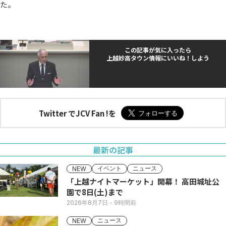
た。
この記事が気に入ったら
上越妙高タウン情報にいいね！しよう
Twitter でJCV Fan !を
最新の記事
イベント
ニュース
NEW
「上越ナイトマーケット」開幕！ 高田城址公
園で8日(土)まで
2026年8月7日
- 9時間前
ニュース
NEW