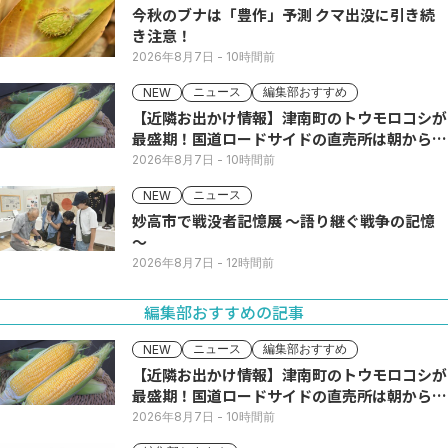
今秋のブナは「豊作」予測 クマ出没に引き続
き注意！
2026年8月7日
- 10時間前
ニュース
編集部おすすめ
NEW
【近隣お出かけ情報】津南町のトウモロコシが
最盛期！国道ロードサイドの直売所は朝から長
い列
2026年8月7日
- 10時間前
ニュース
NEW
妙高市で戦没者記憶展 ～語り継ぐ戦争の記憶
～
2026年8月7日
- 12時間前
編集部おすすめの記事
ニュース
編集部おすすめ
NEW
【近隣お出かけ情報】津南町のトウモロコシが
最盛期！国道ロードサイドの直売所は朝から長
い列
2026年8月7日
- 10時間前