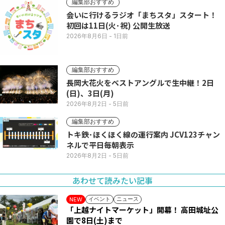
編集部おすすめ
会いに行けるラジオ「まちスタ」スタート！
初回は11日(火･祝) 公開生放送
2026年8月6日
- 1日前
編集部おすすめ
長岡大花火をベストアングルで生中継！2日
(日)、3日(月)
2026年8月2日
- 5日前
編集部おすすめ
トキ鉄･ほくほく線の運行案内 JCV123チャン
ネルで平日毎朝表示
2026年8月2日
- 5日前
あわせて読みたい記事
イベント
ニュース
NEW
「上越ナイトマーケット」開幕！ 高田城址公
園で8日(土)まで