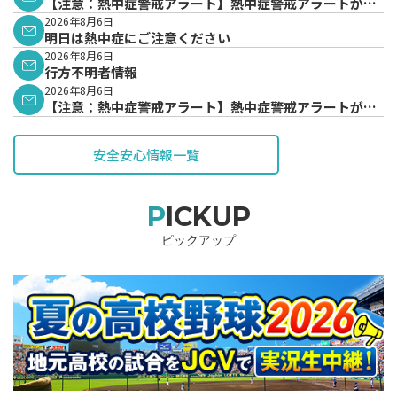
【注意：熱中症警戒アラート】熱中症警戒アラートが発
表されています。
2026年8月6日
明日は熱中症にご注意ください
2026年8月6日
行方不明者情報
2026年8月6日
【注意：熱中症警戒アラート】熱中症警戒アラートが発
表されています。
安全安心情報一覧
PICKUP
ピックアップ