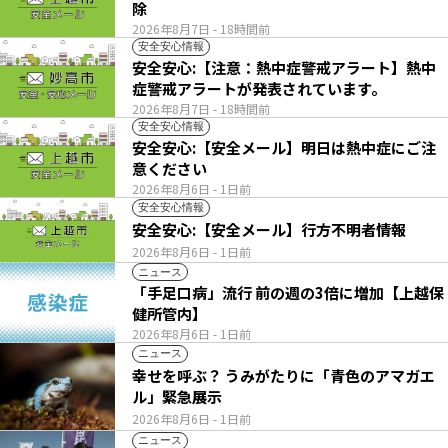
除
2026年8月7日
- 18時間前
安全安心情報
安全安心:【注意：熱中症警戒アラート】熱中
症警戒アラートが発表されています。
2026年8月7日
- 18時間前
安全安心情報
安全安心:【安全メール】明日は熱中症にご注
意ください
2026年8月6日
- 1日前
安全安心情報
安全安心:【安全メール】行方不明者情報
2026年8月6日
- 1日前
ニュース
「手足口病」流行 前の週の3倍に増加【上越保
健所管内】
2026年8月6日
- 1日前
ニュース
幸せを呼ぶ？ うみがたりに「青色のアマガエ
ル」緊急展示
2026年8月6日
- 1日前
ニュース