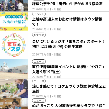
謙信公祭をPR！春日中生徒がのぼり旗設置
2026年8月6日
- 1日前
イベント
上越妙高 週末のお出かけ情報はタウン情報
で！
2026年8月6日
- 1日前
おすすめ
会いに行けるラジオ「まちスタ」スタート！
初回は11日(火･祝) 公開生放送
2026年8月6日
- 1日前
ニュース
直江津港60周年イベントに巡視船「やひこ」
入港 9月19日(土)
2026年8月6日
- 1日前
ニュース
涼しさ感じて！コケ玉づくり教室 保倉地区公
民館
2026年8月6日
- 1日前
ニュース
心がほっこり 大潟放課後児童クラブで「絵手