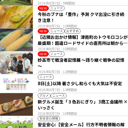
2026年8月7日
- 9時間前
ニュース
NEW
今秋のブナは「豊作」予測 クマ出没に引き続
き注意！
2026年8月7日
- 10時間前
ニュース
おすすめ
NEW
【近隣お出かけ情報】津南町のトウモロコシが
最盛期！国道ロードサイドの直売所は朝から長
い列
2026年8月7日
- 10時間前
ニュース
NEW
妙高市で戦没者記憶展 ～語り継ぐ戦争の記憶
～
2026年8月7日
- 12時間前
ニュース
8日(土)以降 暑さ少し和らぐも大気は不安定
2026年8月7日
- 13時間前
グルメ
ニュース
新グルメ誕生「３色おにぎり」 3商工会議所 ×
いっさく
2026年8月7日
- 18時間前
安全安心情報
安全安心:【安全メール】行方不明者情報の解