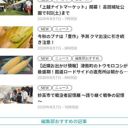
「上越ナイトマーケット」開幕！ 高田城址公
園で8日(土)まで
2026年8月7日
- 7時間前
ニュース
NEW
今秋のブナは「豊作」予測 クマ出没に引き続
き注意！
2026年8月7日
- 8時間前
ニュース
編集部おすすめ
NEW
【近隣お出かけ情報】津南町のトウモロコシが
最盛期！国道ロードサイドの直売所は朝から長
い列
2026年8月7日
- 8時間前
ニュース
NEW
妙高市で戦没者記憶展 ～語り継ぐ戦争の記憶
～
2026年8月7日
- 10時間前
編集部おすすめの記事