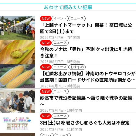
あわせて読みたい記事
イベント
ニュース
NEW
「上越ナイトマーケット」開幕！ 高田城址公
園で8日(土)まで
2026年8月7日
- 7時間前
ニュース
NEW
今秋のブナは「豊作」予測 クマ出没に引き続
き注意！
2026年8月7日
- 8時間前
ニュース
おすすめ
NEW
【近隣お出かけ情報】津南町のトウモロコシが
最盛期！国道ロードサイドの直売所は朝から長
い列
2026年8月7日
- 8時間前
ニュース
NEW
妙高市で戦没者記憶展 ～語り継ぐ戦争の記憶
～
2026年8月7日
- 10時間前
ニュース
NEW
8日(土)以降 暑さ少し和らぐも大気は不安定
2026年8月7日
- 11時間前
グルメ
ニュース