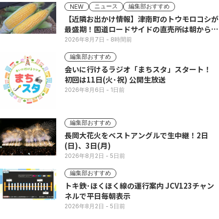
ニュース
編集部おすすめ
NEW
【近隣お出かけ情報】津南町のトウモロコシが
最盛期！国道ロードサイドの直売所は朝から長
い列
2026年8月7日
- 8時間前
編集部おすすめ
会いに行けるラジオ「まちスタ」スタート！
初回は11日(火･祝) 公開生放送
2026年8月6日
- 1日前
編集部おすすめ
長岡大花火をベストアングルで生中継！2日
(日)、3日(月)
2026年8月2日
- 5日前
編集部おすすめ
トキ鉄･ほくほく線の運行案内 JCV123チャン
ネルで平日毎朝表示
2026年8月2日
- 5日前