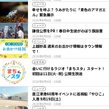
ニュース
幸せを呼ぶ？ うみがたりに「青色のアマガエ
ル」緊急展示
2026年8月6日
- 1日前
ニュース
謙信公祭をPR！春日中生徒がのぼり旗設置
2026年8月6日
- 1日前
イベント
上越妙高 週末のお出かけ情報はタウン情報
で！
2026年8月6日
- 1日前
おすすめ
会いに行けるラジオ「まちスタ」スタート！
初回は11日(火･祝) 公開生放送
2026年8月6日
- 1日前
ニュース
直江津港60周年イベントに巡視船「やひこ」
入港 9月19日(土)
2026年8月6日
- 1日前
ニュース