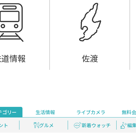
鉄道情報
佐渡
テゴリー
生活情報
ライブカメラ
無料
ント
ライブ配信
安全安心情報
グルメ
見逃し配信
天気
新着ウォッチ
上越妙高百景
プレミアム
編