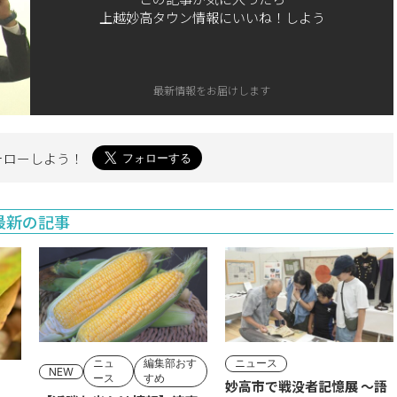
上越妙高タウン情報にいいね！しよう
最新情報をお届けします
ォローしよう！
最新の記事
ニュ
編集部おす
ニュース
NEW
ース
すめ
妙高市で戦没者記憶展 ～語