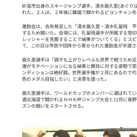
妙高市出身のスキージャンプ選手、清水亜久里(あぐり)選
れた。２人は、２年後に韓国で開かれるピヨンチャン冬
激励会は、去年発足した「清水亜久里・清水礼留飛 平
するため開いた。会場には、礼留飛選手が所属する雪印
レッシャーを克服することで結果がついてくる」とスピ
て、この日は市民や団体から寄せられた激励金が手渡さ
亜久里選手は「調子も上がりレベルも世界で戦うため近
援がモチベーションになる結果と競技に対する姿勢で恩
ンディションは絶好調。世界選手権が２月にあるので代
色のメダル目指したい」と決意を語った。
亜久里選手は、ワールドカップのメンバーに選ばれてい
週北海道で開かれるＮＨＫ杯ジャンプ大会と11月に長
ズンの戦いをスタートさせる。