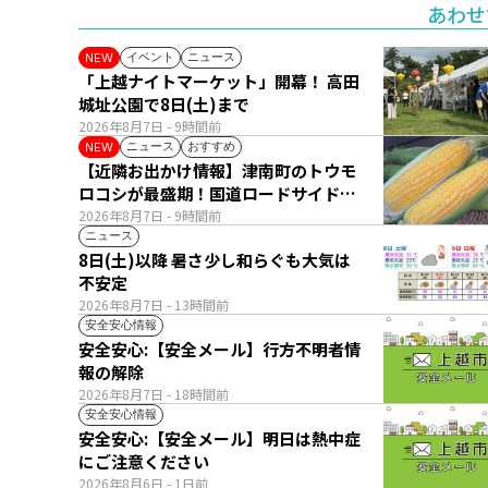
あわせ
イベント
ニュース
NEW
「上越ナイトマーケット」開幕！ 高田
城址公園で8日(土)まで
2026年8月7日
- 9時間前
ニュース
おすすめ
NEW
【近隣お出かけ情報】津南町のトウモ
ロコシが最盛期！国道ロードサイドの
直売所は朝から長い列
2026年8月7日
- 9時間前
ニュース
8日(土)以降 暑さ少し和らぐも大気は
不安定
2026年8月7日
- 13時間前
安全安心情報
安全安心:【安全メール】行方不明者情
報の解除
2026年8月7日
- 18時間前
安全安心情報
安全安心:【安全メール】明日は熱中症
にご注意ください
2026年8月6日
- 1日前