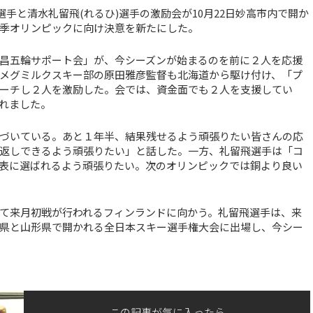
手と清水礼留飛(れるひ)選手の激励会が10月22日妙高市内で開か
季オリンピックに向け決意を新たにした。
昌五輪サポート会」が、今シーズンが始まるのを前に２人を応援
メグミルクスキー部の原田雅彦監督も北海道から駆け付け、「プ
ーチし２人を激励した。会では、資金面でも２人を支援してい
れました。
づいている。あと１年半、結果残せるよう頑張りたい皆さんの応
返しできるよう頑張りたい」と話した。一方、礼留飛選手は「コ
表に選ばれるよう頑張りたい。次のオリンピックでは銅より良い
て来月初戦が行われるフィンランドに向かう。礼留飛選手は、来
野県と山形県で開かれる全日本スキー選手権大会に出場し、今シー
この記事が気に入ったら