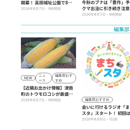
今秋のブナは「豊作」予
開幕！ 高田城址公園で8日
クマ出没に引き続き注意
(土)まで
2026年8月7日
- 9時間前
2026年8月7日
- 9時間前
編集部
ニュ
編集部おす
NEW
ース
すめ
【近隣お出かけ情報】津南
町のトウモロコシが最盛
期！国道ロードサイドの直
編集部おすすめ
2026年8月7日
- 9時間前
売所は朝から長い列
会いに行けるラジオ「ま
スタ」スタート！ 初回は
日(火･祝) 公開生放送
2026年8月6日
- 1日前