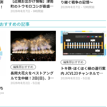
【近隣お出かけ情報】津南
測
り継ぐ戦争の記憶～
町のトウモロコシが最盛
！
2026年8月7日
- 12時間前
期！国道ロードサイドの直
2026年8月7日
- 9時間前
売所は朝から長い列
おすすめの記事
編集部おすすめ
編集部おすすめ
トキ鉄･ほくほく線の運行案
長岡大花火をベストアング
内 JCV123チャンネルで平
ルで生中継！2日(日)、3日
日毎朝表示
2026年8月2日
- 5日前
(月)
2026年8月2日
- 5日前
ち
11