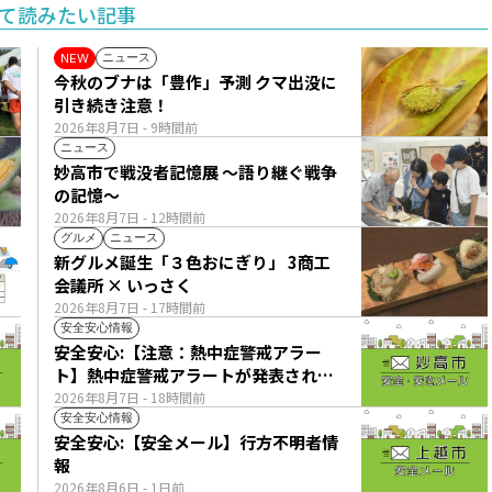
て読みたい記事
ニュース
NEW
今秋のブナは「豊作」予測 クマ出没に
引き続き注意！
2026年8月7日
- 9時間前
ニュース
妙高市で戦没者記憶展 ～語り継ぐ戦争
の記憶～
2026年8月7日
- 12時間前
グルメ
ニュース
新グルメ誕生「３色おにぎり」 3商工
会議所 × いっさく
2026年8月7日
- 17時間前
安全安心情報
安全安心:【注意：熱中症警戒アラー
ト】熱中症警戒アラートが発表されて
います。
2026年8月7日
- 18時間前
安全安心情報
安全安心:【安全メール】行方不明者情
報
2026年8月6日
- 1日前