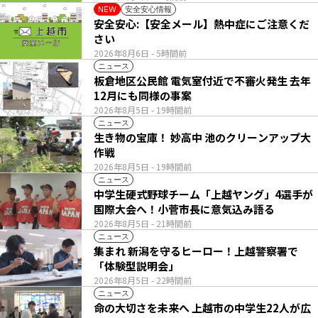
安全安心情報
NEW
安全安心:【安全メール】熱中症にご注意くだ
さい
2026年8月6日
- 5時間前
ニュース
板倉地区公民館 電気室付近で不審火発生 去年
12月にも同様の事案
2026年8月5日
- 19時間前
ニュース
生き物の宝庫！ 妙高中 池のクリーンアップ大
作戦
2026年8月5日
- 19時間前
ニュース
中学生硬式野球チーム「上越ヤング」4選手が
国際大会へ！小菅市長に意気込み語る
2026年8月5日
- 21時間前
ニュース
集まれ 新潟を守るヒーロー！上越警察署で
「体験型説明会」
2026年8月5日
- 22時間前
ニュース
命の大切さを未来へ 上越市の中学生22人が広