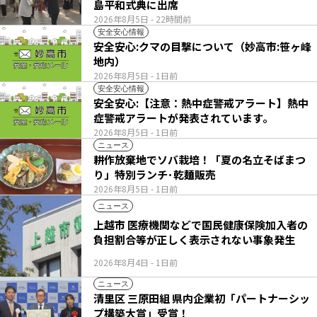
島平和式典に出席
2026年8月5日
- 22時間前
安全安心情報
安全安心:クマの目撃について（妙高市:笹ヶ峰
地内）
2026年8月5日
- 1日前
安全安心情報
安全安心:【注意：熱中症警戒アラート】熱中
症警戒アラートが発表されています。
2026年8月5日
- 1日前
ニュース
耕作放棄地でソバ栽培！「夏の名立そばまつ
り」特別ランチ･乾麺販売
2026年8月5日
- 1日前
ニュース
上越市 医療機関などで国民健康保険加入者の
負担割合等が正しく表示されない事象発生
2026年8月4日
- 1日前
ニュース
清里区 三原田組 県内企業初「パートナーシッ
プ構築大賞」受賞！