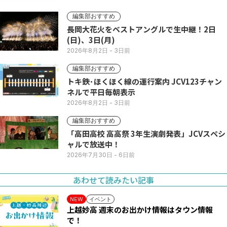
編集部おすすめ
長岡大花火をベストアングルで生中継！2日
(日)、3日(月)
2026年8月2日
- 3日前
編集部おすすめ
トキ鉄･ほくほく線の運行案内 JCV123チャン
ネルで平日毎朝表示
2026年8月2日
- 3日前
編集部おすすめ
「高田高校 高高祭 3年生演劇発表」JCVスペシ
ャルで放送中！
2026年7月30日
- 6日前
あわせて読みたい記事
イベント
NEW
上越妙高 週末のお出かけ情報はタウン情報
で！