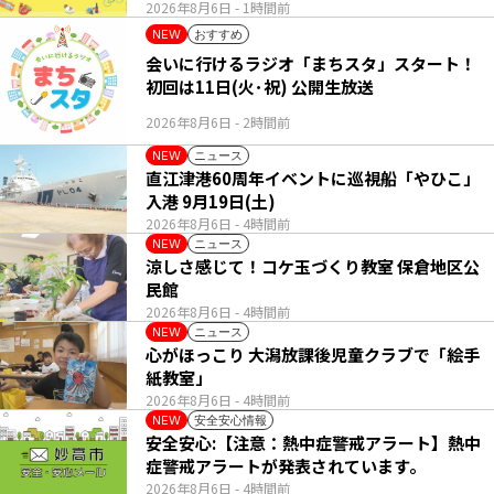
2026年8月6日
- 1時間前
おすすめ
NEW
会いに行けるラジオ「まちスタ」スタート！
初回は11日(火･祝) 公開生放送
2026年8月6日
- 2時間前
ニュース
NEW
直江津港60周年イベントに巡視船「やひこ」
入港 9月19日(土)
2026年8月6日
- 4時間前
ニュース
NEW
涼しさ感じて！コケ玉づくり教室 保倉地区公
民館
2026年8月6日
- 4時間前
ニュース
NEW
心がほっこり 大潟放課後児童クラブで「絵手
紙教室」
2026年8月6日
- 4時間前
安全安心情報
NEW
安全安心:【注意：熱中症警戒アラート】熱中
症警戒アラートが発表されています。
2026年8月6日
- 4時間前