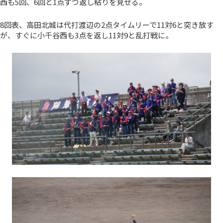
西も5回、6回と1点ずつ返し粘りを見せる。
8回表、高田北城は代打渡辺の2点タイムリーで11対6と突き放す
が、すぐに小千谷西も3点を返し11対9と乱打戦に。