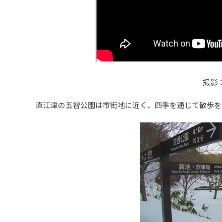
撮影：
直江津の五智公園は市街地に近く、四季を通じて散歩を