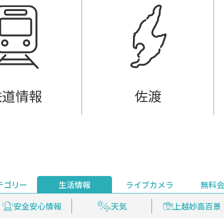
鉄道情報
佐渡
テゴリー
生活情報
ライブカメラ
無料
ント
ライブ配信
安全安心情報
グルメ
見逃し配信
天気
新着ウォッチ
上越妙高百景
プレミアム
編