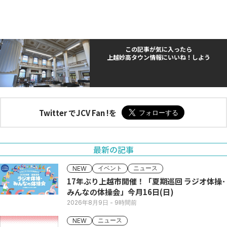
この記事が気に入ったら
上越妙高タウン情報にいいね！しよう
Twitter でJCV Fan !を
最新の記事
イベント
ニュース
NEW
17年ぶり上越市開催！「夏期巡回 ラジオ体操･
みんなの体操会」今月16日(日)
2026年8月9日
- 9時間前
ニュース
NEW