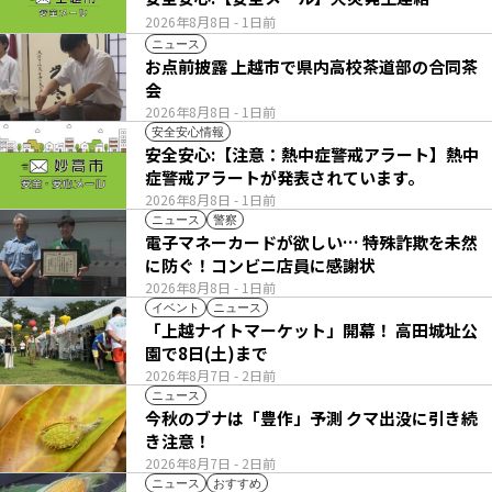
2026年8月8日
- 1日前
ニュース
お点前披露 上越市で県内高校茶道部の合同茶
会
2026年8月8日
- 1日前
安全安心情報
安全安心:【注意：熱中症警戒アラート】熱中
症警戒アラートが発表されています。
2026年8月8日
- 1日前
ニュース
警察
電子マネーカードが欲しい… 特殊詐欺を未然
に防ぐ！コンビニ店員に感謝状
2026年8月8日
- 1日前
イベント
ニュース
「上越ナイトマーケット」開幕！ 高田城址公
園で8日(土)まで
2026年8月7日
- 2日前
ニュース
今秋のブナは「豊作」予測 クマ出没に引き続
き注意！
2026年8月7日
- 2日前
ニュース
おすすめ