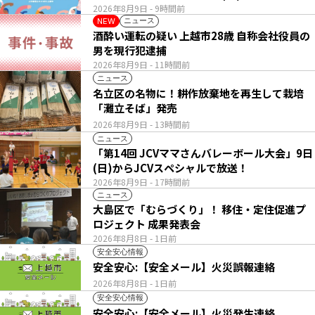
2026年8月9日
- 9時間前
ニュース
NEW
酒酔い運転の疑い 上越市28歳 自称会社役員の
男を現行犯逮捕
2026年8月9日
- 11時間前
ニュース
名立区の名物に！耕作放棄地を再生して栽培
「灘立そば」発売
2026年8月9日
- 13時間前
ニュース
「第14回 JCVママさんバレーボール大会」9日
(日)からJCVスペシャルで放送！
2026年8月9日
- 17時間前
ニュース
大島区で「むらづくり」！ 移住・定住促進プ
ロジェクト 成果発表会
2026年8月8日
- 1日前
安全安心情報
安全安心:【安全メール】火災誤報連絡
2026年8月8日
- 1日前
安全安心情報
安全安心:【安全メール】火災発生連絡