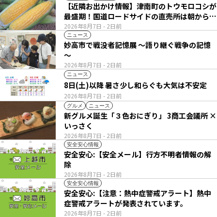
【近隣お出かけ情報】津南町のトウモロコシが
最盛期！国道ロードサイドの直売所は朝から長
い列
2026年8月7日
- 2日前
ニュース
妙高市で戦没者記憶展 ～語り継ぐ戦争の記憶
～
2026年8月7日
- 2日前
ニュース
8日(土)以降 暑さ少し和らぐも大気は不安定
2026年8月7日
- 2日前
グルメ
ニュース
新グルメ誕生「３色おにぎり」 3商工会議所 ×
いっさく
2026年8月7日
- 2日前
安全安心情報
安全安心:【安全メール】行方不明者情報の解
除
2026年8月7日
- 2日前
安全安心情報
安全安心:【注意：熱中症警戒アラート】熱中
症警戒アラートが発表されています。
2026年8月7日
- 2日前