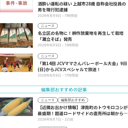
酒酔い運転の疑い 上越市28歳 自称会社役員の
男を現行犯逮捕
2026年8月9日
- 11時間前
ニュース
名立区の名物に！耕作放棄地を再生して栽培
「灘立そば」発売
2026年8月9日
- 13時間前
ニュース
「第14回 JCVママさんバレーボール大会」9日
(日)からJCVスペシャルで放送！
2026年8月9日
- 17時間前
編集部おすすめの記事
ニュース
編集部おすすめ
【近隣お出かけ情報】津南町のトウモロコシが
最盛期！国道ロードサイドの直売所は朝から長
い列
2026年8月7日
- 2日前