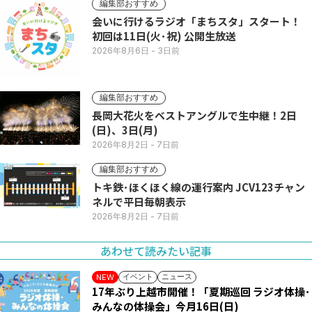
編集部おすすめ
会いに行けるラジオ「まちスタ」スタート！
初回は11日(火･祝) 公開生放送
2026年8月6日
- 3日前
編集部おすすめ
長岡大花火をベストアングルで生中継！2日
(日)、3日(月)
2026年8月2日
- 7日前
編集部おすすめ
トキ鉄･ほくほく線の運行案内 JCV123チャン
ネルで平日毎朝表示
2026年8月2日
- 7日前
あわせて読みたい記事
イベント
ニュース
NEW
17年ぶり上越市開催！「夏期巡回 ラジオ体操･
みんなの体操会」今月16日(日)