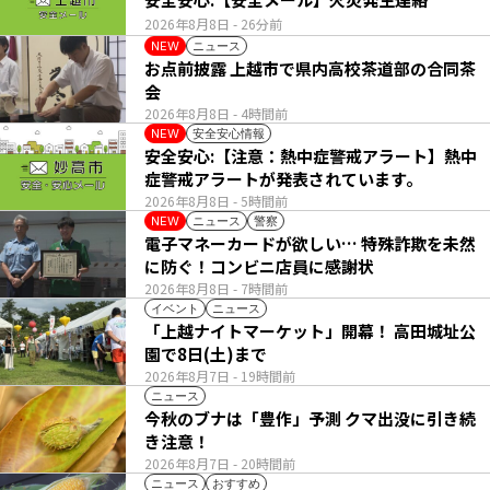
2026年8月8日
- 26分前
ニュース
NEW
お点前披露 上越市で県内高校茶道部の合同茶
会
2026年8月8日
- 4時間前
安全安心情報
NEW
安全安心:【注意：熱中症警戒アラート】熱中
症警戒アラートが発表されています。
2026年8月8日
- 5時間前
ニュース
警察
NEW
電子マネーカードが欲しい… 特殊詐欺を未然
に防ぐ！コンビニ店員に感謝状
2026年8月8日
- 7時間前
イベント
ニュース
「上越ナイトマーケット」開幕！ 高田城址公
園で8日(土)まで
2026年8月7日
- 19時間前
ニュース
今秋のブナは「豊作」予測 クマ出没に引き続
き注意！
2026年8月7日
- 20時間前
ニュース
おすすめ