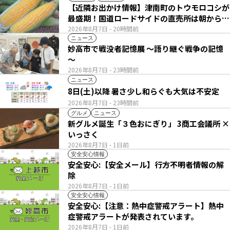
【近隣お出かけ情報】津南町のトウモロコシが
最盛期！国道ロードサイドの直売所は朝から長
い列
2026年8月7日
- 20時間前
ニュース
妙高市で戦没者記憶展 ～語り継ぐ戦争の記憶
～
2026年8月7日
- 23時間前
ニュース
8日(土)以降 暑さ少し和らぐも大気は不安定
2026年8月7日
- 23時間前
グルメ
ニュース
新グルメ誕生「３色おにぎり」 3商工会議所 ×
いっさく
2026年8月7日
- 1日前
安全安心情報
安全安心:【安全メール】行方不明者情報の解
除
2026年8月7日
- 1日前
安全安心情報
安全安心:【注意：熱中症警戒アラート】熱中
症警戒アラートが発表されています。
2026年8月7日
- 1日前