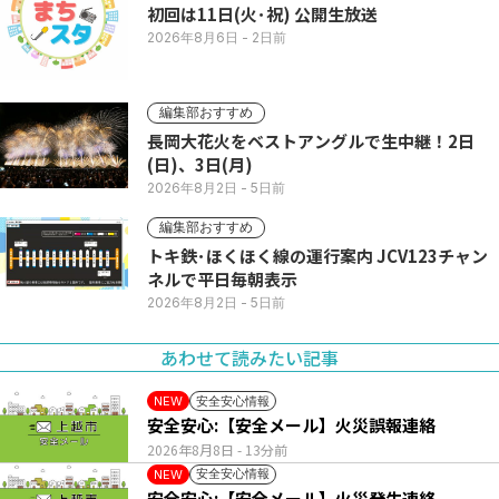
初回は11日(火･祝) 公開生放送
2026年8月6日
- 2日前
編集部おすすめ
長岡大花火をベストアングルで生中継！2日
(日)、3日(月)
2026年8月2日
- 5日前
編集部おすすめ
トキ鉄･ほくほく線の運行案内 JCV123チャン
ネルで平日毎朝表示
2026年8月2日
- 5日前
あわせて読みたい記事
安全安心情報
NEW
安全安心:【安全メール】火災誤報連絡
2026年8月8日
- 13分前
安全安心情報
NEW
安全安心:【安全メール】火災発生連絡