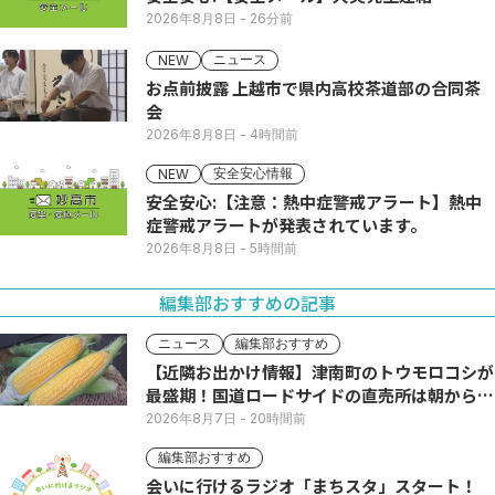
2026年8月8日
- 26分前
ニュース
NEW
お点前披露 上越市で県内高校茶道部の合同茶
会
2026年8月8日
- 4時間前
安全安心情報
NEW
安全安心:【注意：熱中症警戒アラート】熱中
症警戒アラートが発表されています。
2026年8月8日
- 5時間前
編集部おすすめの記事
ニュース
編集部おすすめ
【近隣お出かけ情報】津南町のトウモロコシが
最盛期！国道ロードサイドの直売所は朝から長
い列
2026年8月7日
- 20時間前
編集部おすすめ
会いに行けるラジオ「まちスタ」スタート！