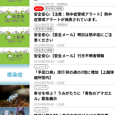
2026年8月7日
- 8時間前
安全安心情報
NEW
安全安心:【注意：熱中症警戒アラート】熱中
症警戒アラートが発表されています。
2026年8月7日
- 8時間前
安全安心情報
安全安心:【安全メール】明日は熱中症にご注
意ください
2026年8月6日
- 1日前
安全安心情報
安全安心:【安全メール】行方不明者情報
2026年8月6日
- 1日前
ニュース
「手足口病」流行 前の週の3倍に増加【上越保
健所管内】
2026年8月6日
- 1日前
ニュース
幸せを呼ぶ？ うみがたりに「青色のアマガエ
ル」緊急展示
2026年8月6日
- 1日前
ニュース