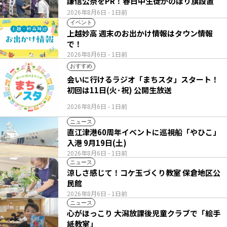
謙信公祭をPR！春日中生徒がのぼり旗設置
2026年8月6日
- 1日前
イベント
上越妙高 週末のお出かけ情報はタウン情報
で！
2026年8月6日
- 1日前
おすすめ
会いに行けるラジオ「まちスタ」スタート！
初回は11日(火･祝) 公開生放送
2026年8月6日
- 1日前
ニュース
直江津港60周年イベントに巡視船「やひこ」
入港 9月19日(土)
2026年8月6日
- 1日前
ニュース
涼しさ感じて！コケ玉づくり教室 保倉地区公
民館
2026年8月6日
- 1日前
ニュース
心がほっこり 大潟放課後児童クラブで「絵手
紙教室」