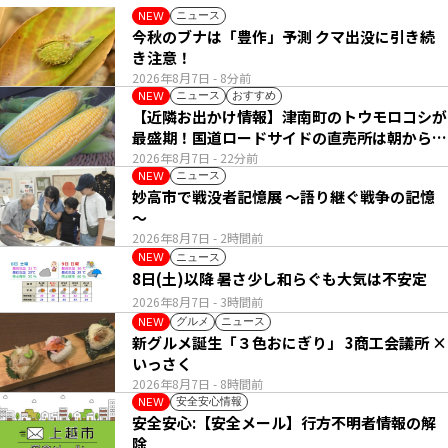
ニュース
NEW
今秋のブナは「豊作」予測 クマ出没に引き続
き注意！
2026年8月7日
- 8分前
ニュース
おすすめ
NEW
【近隣お出かけ情報】津南町のトウモロコシが
最盛期！国道ロードサイドの直売所は朝から長
い列
2026年8月7日
- 22分前
ニュース
NEW
妙高市で戦没者記憶展 ～語り継ぐ戦争の記憶
～
2026年8月7日
- 2時間前
ニュース
NEW
8日(土)以降 暑さ少し和らぐも大気は不安定
2026年8月7日
- 3時間前
グルメ
ニュース
NEW
新グルメ誕生「３色おにぎり」 3商工会議所 ×
いっさく
2026年8月7日
- 8時間前
安全安心情報
NEW
安全安心:【安全メール】行方不明者情報の解
除