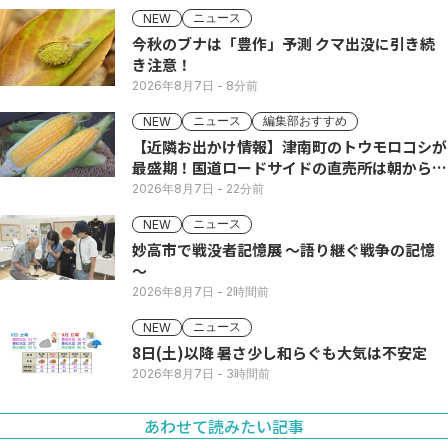
ニュース
NEW
今秋のブナは「豊作」予測 クマ出没に引き続
き注意！
2026年8月7日
- 8分前
ニュース
編集部おすすめ
NEW
【近隣お出かけ情報】津南町のトウモロコシが
最盛期！国道ロードサイドの直売所は朝から長
い列
2026年8月7日
- 22分前
ニュース
NEW
妙高市で戦没者記憶展 ～語り継ぐ戦争の記憶
～
2026年8月7日
- 2時間前
ニュース
NEW
8日(土)以降 暑さ少し和らぐも大気は不安定
2026年8月7日
- 3時間前
あわせて読みたい記事