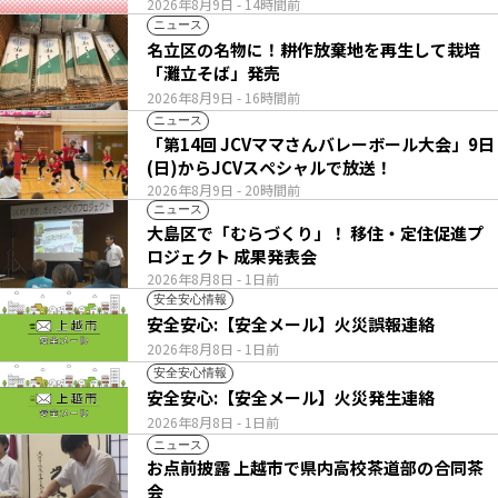
2026年8月9日
- 14時間前
ニュース
名立区の名物に！耕作放棄地を再生して栽培
「灘立そば」発売
2026年8月9日
- 16時間前
ニュース
「第14回 JCVママさんバレーボール大会」9日
(日)からJCVスペシャルで放送！
2026年8月9日
- 20時間前
ニュース
大島区で「むらづくり」！ 移住・定住促進プ
ロジェクト 成果発表会
2026年8月8日
- 1日前
安全安心情報
安全安心:【安全メール】火災誤報連絡
2026年8月8日
- 1日前
安全安心情報
安全安心:【安全メール】火災発生連絡
2026年8月8日
- 1日前
ニュース
お点前披露 上越市で県内高校茶道部の合同茶
会