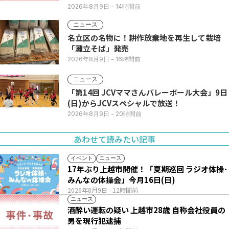
2026年8月9日
- 14時間前
ニュース
名立区の名物に！耕作放棄地を再生して栽培
「灘立そば」発売
2026年8月9日
- 16時間前
ニュース
「第14回 JCVママさんバレーボール大会」9日
(日)からJCVスペシャルで放送！
2026年8月9日
- 20時間前
あわせて読みたい記事
イベント
ニュース
17年ぶり上越市開催！「夏期巡回 ラジオ体操･
みんなの体操会」今月16日(日)
2026年8月9日
- 12時間前
ニュース
酒酔い運転の疑い 上越市28歳 自称会社役員の
男を現行犯逮捕