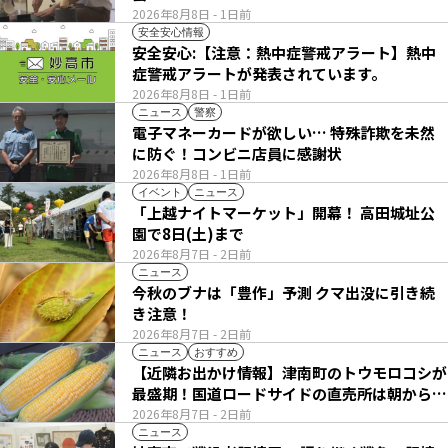
2026年8月8日
- 1日前
安全安心情報
安全安心:【注意：熱中症警戒アラート】熱中
症警戒アラートが発表されています。
2026年8月8日
- 1日前
ニュース
警察
電子マネーカードが欲しい… 特殊詐欺を未然
に防ぐ！コンビニ店員に感謝状
2026年8月8日
- 1日前
イベント
ニュース
「上越ナイトマーケット」開幕！ 高田城址公
園で8日(土)まで
2026年8月7日
- 2日前
ニュース
今秋のブナは「豊作」予測 クマ出没に引き続
き注意！
2026年8月7日
- 2日前
ニュース
おすすめ
【近隣お出かけ情報】津南町のトウモロコシが
最盛期！国道ロードサイドの直売所は朝から長
い列
2026年8月7日
- 2日前
ニュース