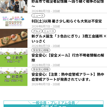
妙高市で戦没者記憶展 ～語り継ぐ戦争の記憶
～
2026年8月7日
- 2日前
ニュース
8日(土)以降 暑さ少し和らぐも大気は不安定
2026年8月7日
- 2日前
グルメ
ニュース
新グルメ誕生「３色おにぎり」 3商工会議所 ×
いっさく
2026年8月7日
- 2日前
安全安心情報
安全安心:【安全メール】行方不明者情報の解
除
2026年8月7日
- 2日前
安全安心情報
安全安心:【注意：熱中症警戒アラート】熱中
症警戒アラートが発表されています。
2026年8月7日
- 2日前