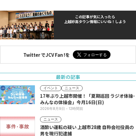
この記事が気に入ったら
上越妙高タウン情報にいいね！しよう
Twitter でJCV Fan !を
最新の記事
イベント
ニュース
17年ぶり上越市開催！「夏期巡回 ラジオ体操･
みんなの体操会」今月16日(日)
2026年8月9日
- 12時間前
ニュース
酒酔い運転の疑い 上越市28歳 自称会社役員の
男を現行犯逮捕