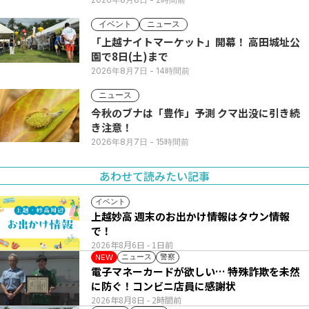
イベント
ニュース
「上越ナイトマーケット」開幕！ 高田城址公
園で8日(土)まで
2026年8月7日
- 14時間前
ニュース
今秋のブナは「豊作」予測 クマ出没に引き続
き注意！
2026年8月7日
- 15時間前
あわせて読みたい記事
イベント
上越妙高 週末のお出かけ情報はタウン情報
で！
2026年8月6日
- 1日前
ニュース
警察
NEW
電子マネーカードが欲しい… 特殊詐欺を未然
に防ぐ！コンビニ店員に感謝状
2026年8月8日
- 2時間前