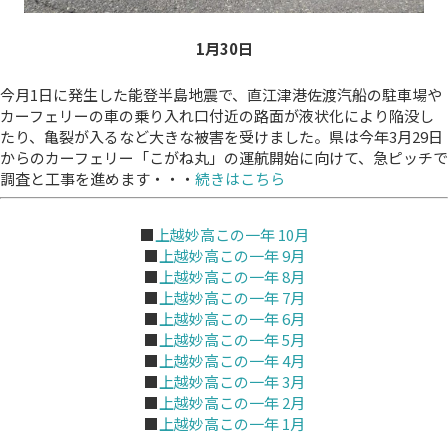
1月30
日
今月1日に発生した能登半島地震で、直江津港佐渡汽船の駐車場や
カーフェリーの車の乗り入れ口付近の路面が液状化により陥没し
たり、亀裂が入るなど大きな被害を受けました。県は今年3月29日
からのカーフェリー「こがね丸」の運航開始に向けて、急ピッチで
調査と工事を進めます・・・
続きはこちら
■
上越妙高この一年 10月
■
上越妙高この一年 9月
■
上越妙高この一年 8月
■
上越妙高この一年 7月
■
上越妙高この一年 6月
■
上越妙高この一年 5月
■
上越妙高この一年 4月
■
上越妙高この一年 3月
■
上越妙高この一年 2月
■
上越妙高この一年 1月