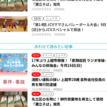
「灘立そば」発売
2026年8月9日
- 6時間前
ニュース
NEW
「第14回 JCVママさんバレーボール大会」9日
(日)からJCVスペシャルで放送！
2026年8月9日
- 10時間前
あわせて読みたい記事
イベント
ニュース
NEW
17年ぶり上越市開催！「夏期巡回 ラジオ体操･
みんなの体操会」今月16日(日)
2026年8月9日
- 2時間前
ニュース
NEW
酒酔い運転の疑い 上越市28歳 自称会社役員の
男を現行犯逮捕
2026年8月9日
- 4時間前
ニュース
NEW
名立区の名物に！耕作放棄地を再生して栽培
「灘立そば」発売