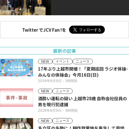
Twitter でJCV Fan !を
最新の記事
イベント
ニュース
NEW
17年ぶり上越市開催！「夏期巡回 ラジオ体操･
みんなの体操会」今月16日(日)
2026年8月9日
- 2時間前
ニュース
NEW
酒酔い運転の疑い 上越市28歳 自称会社役員の
男を現行犯逮捕
2026年8月9日
- 4時間前
ニュース
NEW
名立区の名物に！耕作放棄地を再生して栽培