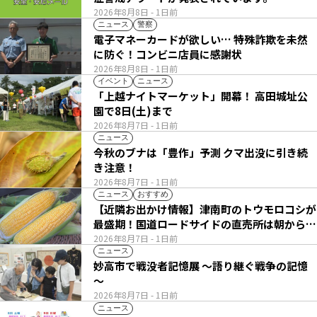
2026年8月8日
- 1日前
ニュース
警察
電子マネーカードが欲しい… 特殊詐欺を未然
に防ぐ！コンビニ店員に感謝状
2026年8月8日
- 1日前
イベント
ニュース
「上越ナイトマーケット」開幕！ 高田城址公
園で8日(土)まで
2026年8月7日
- 1日前
ニュース
今秋のブナは「豊作」予測 クマ出没に引き続
き注意！
2026年8月7日
- 1日前
ニュース
おすすめ
【近隣お出かけ情報】津南町のトウモロコシが
最盛期！国道ロードサイドの直売所は朝から長
い列
2026年8月7日
- 1日前
ニュース
妙高市で戦没者記憶展 ～語り継ぐ戦争の記憶
～
2026年8月7日
- 1日前
ニュース