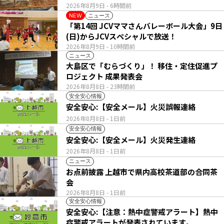
2026年8月9日
- 6時間前
ニュース
NEW
「第14回 JCVママさんバレーボール大会」9日
(日)からJCVスペシャルで放送！
2026年8月9日
- 10時間前
ニュース
大島区で「むらづくり」！ 移住・定住促進プ
ロジェクト 成果発表会
2026年8月8日
- 23時間前
安全安心情報
安全安心:【安全メール】火災誤報連絡
2026年8月8日
- 1日前
安全安心情報
安全安心:【安全メール】火災発生連絡
2026年8月8日
- 1日前
ニュース
お点前披露 上越市で県内高校茶道部の合同茶
会
2026年8月8日
- 1日前
安全安心情報
安全安心:【注意：熱中症警戒アラート】熱中
症警戒アラートが発表されています。