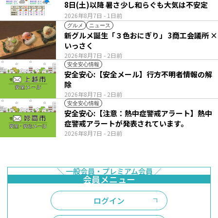
8日(土)以降 暑さ少し和らぐも大気は不安定
2026年8月7日
- 1日前
グルメ
ニュース
新グルメ誕生「３色おにぎり」 3商工会議所 ×
いっさく
2026年8月7日
- 2日前
安全安心情報
安全安心:【安全メール】行方不明者情報の解
除
2026年8月7日
- 2日前
安全安心情報
安全安心:【注意：熱中症警戒アラート】熱中
症警戒アラートが発表されています。
2026年8月7日
- 2日前
ログイン