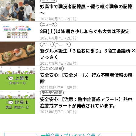
妙高市で戦没者記憶展 ～語り継ぐ戦争の記憶
～
2026年8月7日
- 2日前
ニュース
8日(土)以降 暑さ少し和らぐも大気は不安定
2026年8月7日
- 2日前
グルメ
ニュース
新グルメ誕生「３色おにぎり」 3商工会議所 ×
いっさく
2026年8月7日
- 3日前
安全安心情報
安全安心:【安全メール】行方不明者情報の解
除
2026年8月7日
- 3日前
安全安心情報
安全安心:【注意：熱中症警戒アラート】熱中
症警戒アラートが発表されています。
2026年8月7日
- 3日前