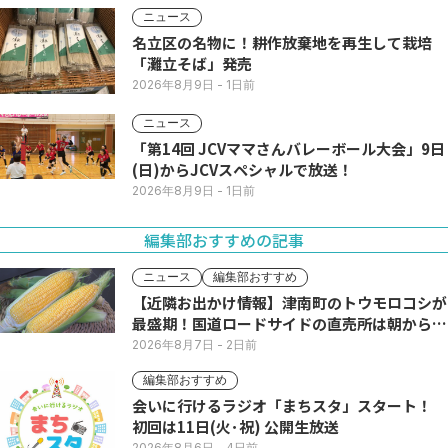
ニュース
名立区の名物に！耕作放棄地を再生して栽培
「灘立そば」発売
2026年8月9日
- 1日前
ニュース
「第14回 JCVママさんバレーボール大会」9日
(日)からJCVスペシャルで放送！
2026年8月9日
- 1日前
編集部おすすめの記事
ニュース
編集部おすすめ
【近隣お出かけ情報】津南町のトウモロコシが
最盛期！国道ロードサイドの直売所は朝から長
い列
2026年8月7日
- 2日前
編集部おすすめ
会いに行けるラジオ「まちスタ」スタート！
初回は11日(火･祝) 公開生放送
2026年8月6日
- 4日前