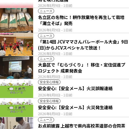
2026年8月9日
- 1日前
ニュース
名立区の名物に！耕作放棄地を再生して栽培
「灘立そば」発売
2026年8月9日
- 1日前
ニュース
「第14回 JCVママさんバレーボール大会」9日
(日)からJCVスペシャルで放送！
2026年8月9日
- 1日前
ニュース
大島区で「むらづくり」！ 移住・定住促進プ
ロジェクト 成果発表会
2026年8月8日
- 1日前
安全安心情報
安全安心:【安全メール】火災誤報連絡
2026年8月8日
- 1日前
安全安心情報
安全安心:【安全メール】火災発生連絡
2026年8月8日
- 1日前
ニュース
お点前披露 上越市で県内高校茶道部の合同茶