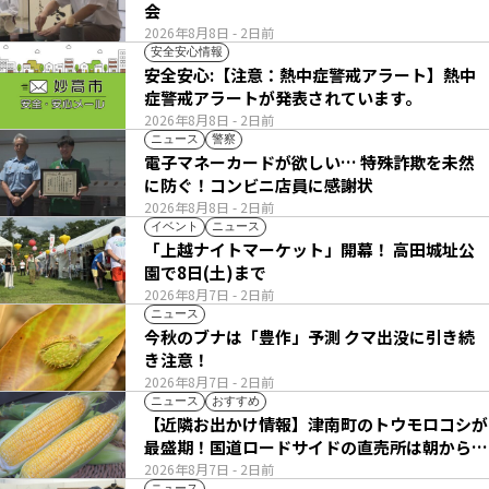
会
2026年8月8日
- 2日前
安全安心情報
安全安心:【注意：熱中症警戒アラート】熱中
症警戒アラートが発表されています。
2026年8月8日
- 2日前
ニュース
警察
電子マネーカードが欲しい… 特殊詐欺を未然
に防ぐ！コンビニ店員に感謝状
2026年8月8日
- 2日前
イベント
ニュース
「上越ナイトマーケット」開幕！ 高田城址公
園で8日(土)まで
2026年8月7日
- 2日前
ニュース
今秋のブナは「豊作」予測 クマ出没に引き続
き注意！
2026年8月7日
- 2日前
ニュース
おすすめ
【近隣お出かけ情報】津南町のトウモロコシが
最盛期！国道ロードサイドの直売所は朝から長
い列
2026年8月7日
- 2日前
ニュース