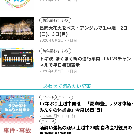
編集部おすすめ
長岡大花火をベストアングルで生中継！2日
(日)、3日(月)
2026年8月2日
- 7日前
編集部おすすめ
トキ鉄･ほくほく線の運行案内 JCV123チャン
ネルで平日毎朝表示
2026年8月2日
- 7日前
あわせて読みたい記事
イベント
ニュース
17年ぶり上越市開催！「夏期巡回 ラジオ体操･
みんなの体操会」今月16日(日)
2026年8月9日
- 1日前
ニュース
酒酔い運転の疑い 上越市28歳 自称会社役員の
男を現行犯逮捕