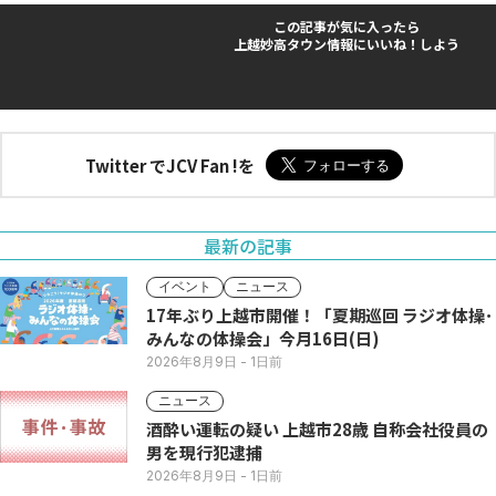
この記事が気に入ったら
上越妙高タウン情報にいいね！しよう
Twitter でJCV Fan !を
最新の記事
イベント
ニュース
17年ぶり上越市開催！「夏期巡回 ラジオ体操･
みんなの体操会」今月16日(日)
2026年8月9日
- 1日前
ニュース
酒酔い運転の疑い 上越市28歳 自称会社役員の
男を現行犯逮捕
2026年8月9日
- 1日前