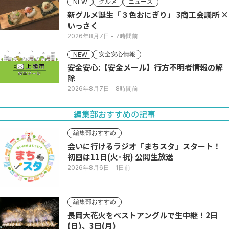
グルメ
ニュース
NEW
新グルメ誕生「３色おにぎり」 3商工会議所 ×
いっさく
2026年8月7日
- 7時間前
安全安心情報
NEW
安全安心:【安全メール】行方不明者情報の解
除
2026年8月7日
- 8時間前
編集部おすすめの記事
編集部おすすめ
会いに行けるラジオ「まちスタ」スタート！
初回は11日(火･祝) 公開生放送
2026年8月6日
- 1日前
編集部おすすめ
長岡大花火をベストアングルで生中継！2日
(日)、3日(月)