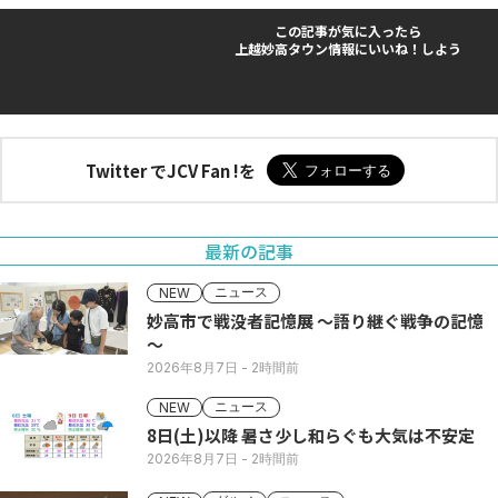
この記事が気に入ったら
上越妙高タウン情報にいいね！しよう
Twitter でJCV Fan !を
最新の記事
ニュース
NEW
妙高市で戦没者記憶展 ～語り継ぐ戦争の記憶
～
2026年8月7日
- 2時間前
ニュース
NEW
8日(土)以降 暑さ少し和らぐも大気は不安定
2026年8月7日
- 2時間前