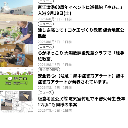
ニュース
直江津港60周年イベントに巡視船「やひこ」
入港 9月19日(土)
2026年8月6日
- 1日前
ニュース
涼しさ感じて！コケ玉づくり教室 保倉地区公
民館
2026年8月6日
- 1日前
ニュース
心がほっこり 大潟放課後児童クラブで「絵手
紙教室」
2026年8月6日
- 1日前
安全安心情報
安全安心:【注意：熱中症警戒アラート】熱中
症警戒アラートが発表されています。
2026年8月6日
- 1日前
ニュース
板倉地区公民館 電気室付近で不審火発生 去年
12月にも同様の事案
2026年8月5日
- 1日前