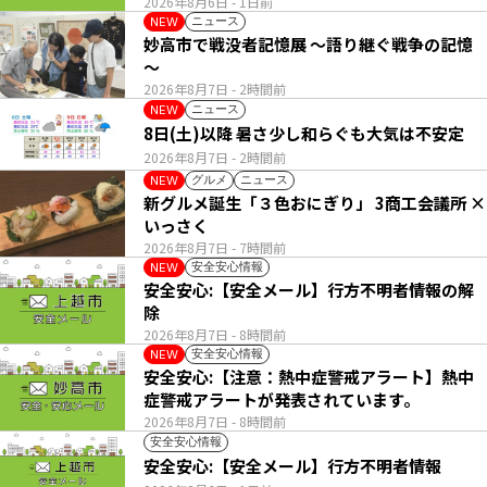
2026年8月6日
- 1日前
ニュース
NEW
妙高市で戦没者記憶展 ～語り継ぐ戦争の記憶
～
2026年8月7日
- 2時間前
ニュース
NEW
8日(土)以降 暑さ少し和らぐも大気は不安定
2026年8月7日
- 2時間前
グルメ
ニュース
NEW
新グルメ誕生「３色おにぎり」 3商工会議所 ×
いっさく
2026年8月7日
- 7時間前
安全安心情報
NEW
安全安心:【安全メール】行方不明者情報の解
除
2026年8月7日
- 8時間前
安全安心情報
NEW
安全安心:【注意：熱中症警戒アラート】熱中
症警戒アラートが発表されています。
2026年8月7日
- 8時間前
安全安心情報
安全安心:【安全メール】行方不明者情報