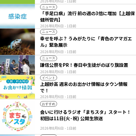
2026年8月6日
- 1日前
ニュース
「手足口病」流行 前の週の3倍に増加【上越保
健所管内】
2026年8月6日
- 1日前
ニュース
幸せを呼ぶ？ うみがたりに「青色のアマガエ
ル」緊急展示
2026年8月6日
- 1日前
ニュース
謙信公祭をPR！春日中生徒がのぼり旗設置
2026年8月6日
- 1日前
イベント
上越妙高 週末のお出かけ情報はタウン情報
で！
2026年8月6日
- 1日前
おすすめ
会いに行けるラジオ「まちスタ」スタート！
初回は11日(火･祝) 公開生放送
2026年8月6日
- 1日前