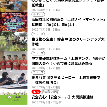
紙教室」
2026年8月6日
- 2日前
イベント
高田城址公園観蓮会「上越ナイトマーケット」
初開催！7日(金)、8日(土)
2026年8月5日
- 2日前
ニュース
生き物の宝庫！ 妙高中 池のクリーンアップ大
作戦
2026年8月5日
- 2日前
ニュース
中学生硬式野球チーム「上越ヤング」4選手が
国際大会へ！小菅市長に意気込み語る
2026年8月5日
- 2日前
ニュース
集まれ 新潟を守るヒーロー！上越警察署で
「体験型説明会」
2026年8月5日
- 2日前
安全安心情報
NEW
安全安心:【安全メール】火災誤報連絡
2026年8月8日
- 42分前