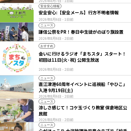
2026年8月7日
- 1日前
安全安心情報
安全安心:【安全メール】行方不明者情報
2026年8月6日
- 1日前
ニュース
謙信公祭をPR！春日中生徒がのぼり旗設置
2026年8月6日
- 2日前
おすすめ
会いに行けるラジオ「まちスタ」スタート！
初回は11日(火･祝) 公開生放送
2026年8月6日
- 2日前
ニュース
直江津港60周年イベントに巡視船「やひこ」
入港 9月19日(土)
2026年8月6日
- 2日前
ニュース
涼しさ感じて！コケ玉づくり教室 保倉地区公
民館
2026年8月6日
- 2日前
ニュース
心がほっこり 大潟放課後児童クラブで「絵手