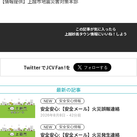
【情報提供】上越市地震災害対策本部
この記事が気に入ったら
上越妙高タウン情報にいいね！しよう
Twitter でJCV Fan !を
最新の記事
安全安心情報
NEW
安全安心:【安全メール】火災誤報連絡
2026年8月8日
- 42分前
安全安心情報
NEW
安全安心:【安全メール】火災発生連絡