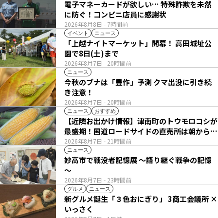
電子マネーカードが欲しい… 特殊詐欺を未然
に防ぐ！コンビニ店員に感謝状
2026年8月8日
- 7時間前
イベント
ニュース
「上越ナイトマーケット」開幕！ 高田城址公
園で8日(土)まで
2026年8月7日
- 20時間前
ニュース
今秋のブナは「豊作」予測 クマ出没に引き続
き注意！
2026年8月7日
- 20時間前
ニュース
おすすめ
【近隣お出かけ情報】津南町のトウモロコシが
最盛期！国道ロードサイドの直売所は朝から長
い列
2026年8月7日
- 21時間前
ニュース
妙高市で戦没者記憶展 ～語り継ぐ戦争の記憶
～
2026年8月7日
- 23時間前
グルメ
ニュース
新グルメ誕生「３色おにぎり」 3商工会議所 ×
いっさく