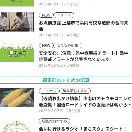
2026年8月8日
- 55分前
ニュース
NEW
お点前披露 上越市で県内高校茶道部の合同茶
会
2026年8月8日
- 4時間前
安全安心情報
NEW
安全安心:【注意：熱中症警戒アラート】熱中
症警戒アラートが発表されています。
2026年8月8日
- 5時間前
編集部おすすめの記事
ニュース
編集部おすすめ
【近隣お出かけ情報】津南町のトウモロコシが
最盛期！国道ロードサイドの直売所は朝から長
い列
2026年8月7日
- 21時間前
編集部おすすめ
会いに行けるラジオ「まちスタ」スタート！