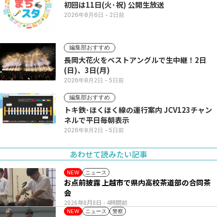
初回は11日(火･祝) 公開生放送
2026年8月6日
- 2日前
編集部おすすめ
長岡大花火をベストアングルで生中継！2日
(日)、3日(月)
2026年8月2日
- 5日前
編集部おすすめ
トキ鉄･ほくほく線の運行案内 JCV123チャン
ネルで平日毎朝表示
2026年8月2日
- 5日前
あわせて読みたい記事
ニュース
NEW
お点前披露 上越市で県内高校茶道部の合同茶
会
2026年8月8日
- 4時間前
ニュース
警察
NEW