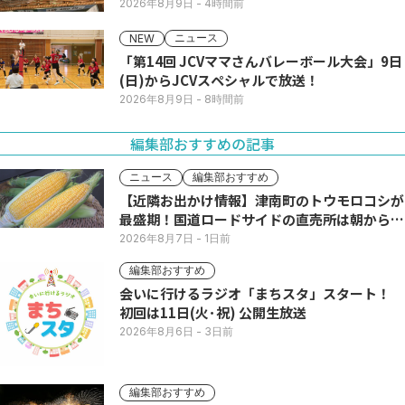
2026年8月9日
- 4時間前
ニュース
NEW
「第14回 JCVママさんバレーボール大会」9日
(日)からJCVスペシャルで放送！
2026年8月9日
- 8時間前
編集部おすすめの記事
ニュース
編集部おすすめ
【近隣お出かけ情報】津南町のトウモロコシが
最盛期！国道ロードサイドの直売所は朝から長
い列
2026年8月7日
- 1日前
編集部おすすめ
会いに行けるラジオ「まちスタ」スタート！
初回は11日(火･祝) 公開生放送
2026年8月6日
- 3日前
編集部おすすめ