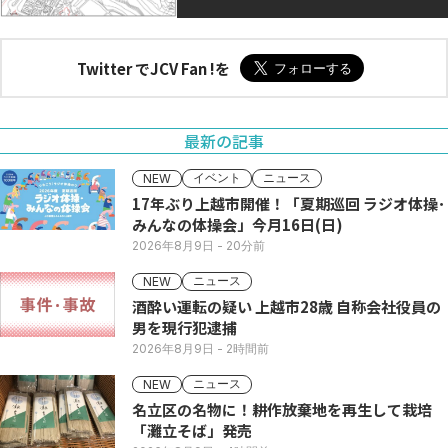
Twitter でJCV Fan !を
最新の記事
イベント
ニュース
NEW
17年ぶり上越市開催！「夏期巡回 ラジオ体操･
みんなの体操会」今月16日(日)
2026年8月9日
- 20分前
ニュース
NEW
酒酔い運転の疑い 上越市28歳 自称会社役員の
男を現行犯逮捕
2026年8月9日
- 2時間前
ニュース
NEW
名立区の名物に！耕作放棄地を再生して栽培
「灘立そば」発売