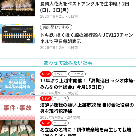
長岡大花火をベストアングルで生中継！2日
(日)、3日(月)
2026年8月2日
- 6日前
編集部おすすめ
トキ鉄･ほくほく線の運行案内 JCV123チャン
ネルで平日毎朝表示
2026年8月2日
- 6日前
あわせて読みたい記事
イベント
ニュース
NEW
17年ぶり上越市開催！「夏期巡回 ラジオ体操･
みんなの体操会」今月16日(日)
2026年8月9日
- 20分前
ニュース
NEW
酒酔い運転の疑い 上越市28歳 自称会社役員の
男を現行犯逮捕
2026年8月9日
- 2時間前
ニュース
NEW
名立区の名物に！耕作放棄地を再生して栽培
「灘立そば」発売