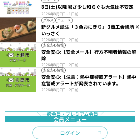
8日(土)以降 暑さ少し和らぐも大気は不安定
2026年8月7日
- 1日前
グルメ
ニュース
新グルメ誕生「３色おにぎり」 3商工会議所 ×
いっさく
2026年8月7日
- 2日前
安全安心情報
安全安心:【安全メール】行方不明者情報の解
除
2026年8月7日
- 2日前
安全安心情報
安全安心:【注意：熱中症警戒アラート】熱中
症警戒アラートが発表されています。
2026年8月7日
- 2日前
ログイン