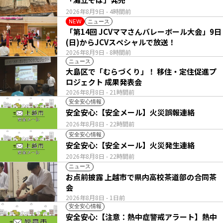
2026年8月9日
- 4時間前
ニュース
NEW
「第14回 JCVママさんバレーボール大会」9日
(日)からJCVスペシャルで放送！
2026年8月9日
- 8時間前
ニュース
大島区で「むらづくり」！ 移住・定住促進プ
ロジェクト 成果発表会
2026年8月8日
- 21時間前
安全安心情報
安全安心:【安全メール】火災誤報連絡
2026年8月8日
- 22時間前
安全安心情報
安全安心:【安全メール】火災発生連絡
2026年8月8日
- 22時間前
ニュース
お点前披露 上越市で県内高校茶道部の合同茶
会
2026年8月8日
- 1日前
安全安心情報
安全安心:【注意：熱中症警戒アラート】熱中