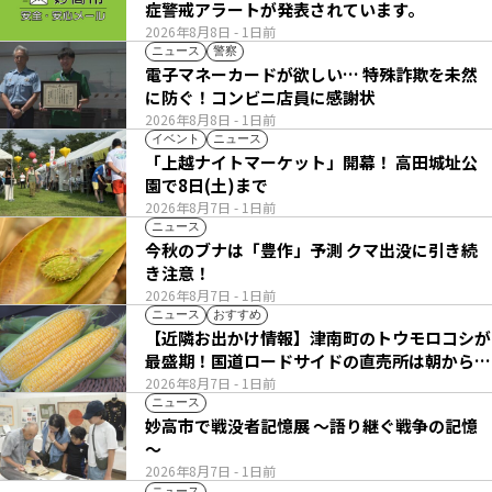
症警戒アラートが発表されています。
2026年8月8日
- 1日前
ニュース
警察
電子マネーカードが欲しい… 特殊詐欺を未然
に防ぐ！コンビニ店員に感謝状
2026年8月8日
- 1日前
イベント
ニュース
「上越ナイトマーケット」開幕！ 高田城址公
園で8日(土)まで
2026年8月7日
- 1日前
ニュース
今秋のブナは「豊作」予測 クマ出没に引き続
き注意！
2026年8月7日
- 1日前
ニュース
おすすめ
【近隣お出かけ情報】津南町のトウモロコシが
最盛期！国道ロードサイドの直売所は朝から長
い列
2026年8月7日
- 1日前
ニュース
妙高市で戦没者記憶展 ～語り継ぐ戦争の記憶
～
2026年8月7日
- 1日前
ニュース