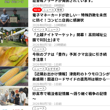
症警戒アラートが発表されています。
2026年8月8日
- 8時間前
ニュース
警察
NEW
電子マネーカードが欲しい… 特殊詐欺を未然
に防ぐ！コンビニ店員に感謝状
2026年8月8日
- 10時間前
イベント
ニュース
「上越ナイトマーケット」開幕！ 高田城址公
園で8日(土)まで
2026年8月7日
- 23時間前
ニュース
今秋のブナは「豊作」予測 クマ出没に引き続
き注意！
2026年8月7日
- 1日前
ニュース
おすすめ
【近隣お出かけ情報】津南町のトウモロコシが
最盛期！国道ロードサイドの直売所は朝から長
い列
2026年8月7日
- 1日前
ニュース
妙高市で戦没者記憶展 ～語り継ぐ戦争の記憶
～
2026年8月7日
- 1日前
ニュース