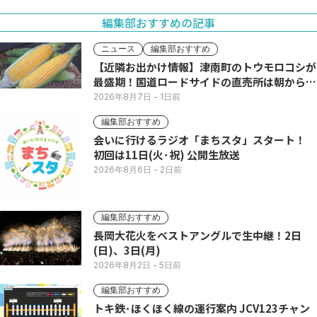
編集部おすすめの記事
ニュース
編集部おすすめ
【近隣お出かけ情報】津南町のトウモロコシが
最盛期！国道ロードサイドの直売所は朝から長
い列
2026年8月7日
- 1日前
編集部おすすめ
会いに行けるラジオ「まちスタ」スタート！
初回は11日(火･祝) 公開生放送
2026年8月6日
- 2日前
編集部おすすめ
長岡大花火をベストアングルで生中継！2日
(日)、3日(月)
2026年8月2日
- 5日前
編集部おすすめ
トキ鉄･ほくほく線の運行案内 JCV123チャン