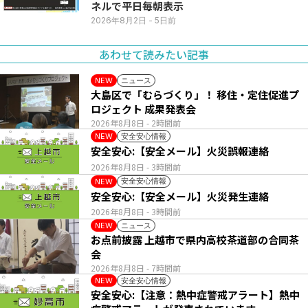
ネルで平日毎朝表示
2026年8月2日
- 5日前
あわせて読みたい記事
ニュース
NEW
大島区で「むらづくり」！ 移住・定住促進プ
ロジェクト 成果発表会
2026年8月8日
- 2時間前
安全安心情報
NEW
安全安心:【安全メール】火災誤報連絡
2026年8月8日
- 3時間前
安全安心情報
NEW
安全安心:【安全メール】火災発生連絡
2026年8月8日
- 3時間前
ニュース
NEW
お点前披露 上越市で県内高校茶道部の合同茶
会
2026年8月8日
- 7時間前
安全安心情報
NEW
安全安心:【注意：熱中症警戒アラート】熱中