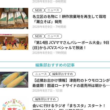
2026年8月9日
- 6時間前
ニュース
NEW
名立区の名物に！耕作放棄地を再生して栽培
「灘立そば」発売
2026年8月9日
- 7時間前
ニュース
NEW
「第14回 JCVママさんバレーボール大会」9日
(日)からJCVスペシャルで放送！
2026年8月9日
- 11時間前
編集部おすすめの記事
ニュース
編集部おすすめ
【近隣お出かけ情報】津南町のトウモロコシが
最盛期！国道ロードサイドの直売所は朝から長
い列
2026年8月7日
- 1日前
編集部おすすめ
会いに行けるラジオ「まちスタ」スタート！