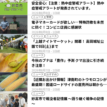
安全安心:【注意：熱中症警戒アラート】熱中
症警戒アラートが発表されています。
2026年8月8日
- 1日前
ニュース
警察
電子マネーカードが欲しい… 特殊詐欺を未然
に防ぐ！コンビニ店員に感謝状
2026年8月8日
- 1日前
イベント
ニュース
「上越ナイトマーケット」開幕！ 高田城址公
園で8日(土)まで
2026年8月7日
- 1日前
ニュース
今秋のブナは「豊作」予測 クマ出没に引き続
き注意！
2026年8月7日
- 1日前
ニュース
おすすめ
【近隣お出かけ情報】津南町のトウモロコシが
最盛期！国道ロードサイドの直売所は朝から長
い列
2026年8月7日
- 1日前
ニュース
妙高市で戦没者記憶展 ～語り継ぐ戦争の記憶
～