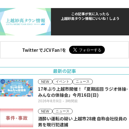
この記事が気に入ったら
上越妙高タウン情報にいいね！しよう
Twitter でJCV Fan !を
最新の記事
イベント
ニュース
NEW
17年ぶり上越市開催！「夏期巡回 ラジオ体操･
みんなの体操会」今月16日(日)
2026年8月9日
- 3時間前
ニュース
NEW
酒酔い運転の疑い 上越市28歳 自称会社役員の
男を現行犯逮捕