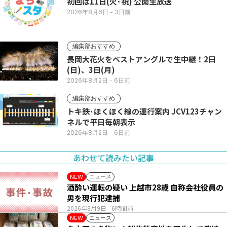
初回は11日(火･祝) 公開生放送
2026年8月6日
- 3日前
編集部おすすめ
長岡大花火をベストアングルで生中継！2日
(日)、3日(月)
2026年8月2日
- 6日前
編集部おすすめ
トキ鉄･ほくほく線の運行案内 JCV123チャン
ネルで平日毎朝表示
2026年8月2日
- 6日前
あわせて読みたい記事
ニュース
NEW
酒酔い運転の疑い 上越市28歳 自称会社役員の
男を現行犯逮捕
2026年8月9日
- 6時間前
ニュース
NEW