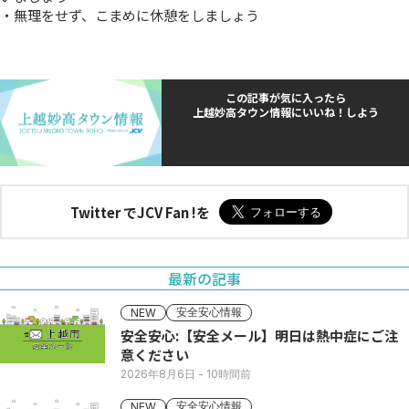
・無理をせず、こまめに休憩をしましょう
この記事が気に入ったら
上越妙高タウン情報にいいね！しよう
Twitter でJCV Fan !を
最新の記事
安全安心情報
NEW
安全安心:【安全メール】明日は熱中症にご注
意ください
2026年8月6日
- 10時間前
安全安心情報
NEW