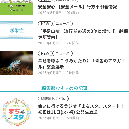
安全安心:【安全メール】行方不明者情報
2026年8月6日
- 10時間前
ニュース
NEW
「手足口病」流行 前の週の3倍に増加【上越保
健所管内】
2026年8月6日
- 12時間前
ニュース
NEW
幸せを呼ぶ？ うみがたりに「青色のアマガエ
ル」緊急展示
2026年8月6日
- 12時間前
編集部おすすめの記事
編集部おすすめ
会いに行けるラジオ「まちスタ」スタート！
初回は11日(火･祝) 公開生放送
2026年8月6日
- 16時間前