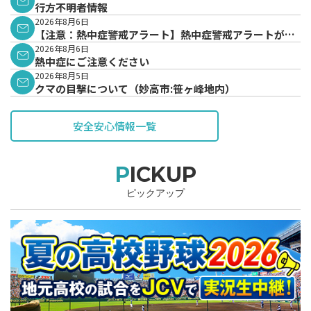
行方不明者情報
2026年8月6日
【注意：熱中症警戒アラート】熱中症警戒アラートが発
表されています。
2026年8月6日
熱中症にご注意ください
2026年8月5日
クマの目撃について（妙高市:笹ヶ峰地内）
安全安心情報一覧
PICKUP
ピックアップ