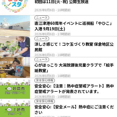
初回は11日(火･祝) 公開生放送
2026年8月6日
- 16時間前
ニュース
直江津港60周年イベントに巡視船「やひこ」
入港 9月19日(土)
2026年8月6日
- 17時間前
ニュース
涼しさ感じて！コケ玉づくり教室 保倉地区公
民館
2026年8月6日
- 18時間前
ニュース
心がほっこり 大潟放課後児童クラブで「絵手
紙教室」
2026年8月6日
- 18時間前
安全安心情報
安全安心:【注意：熱中症警戒アラート】熱中
症警戒アラートが発表されています。
2026年8月6日
- 18時間前
安全安心情報
安全安心:【安全メール】熱中症にご注意くだ
さい