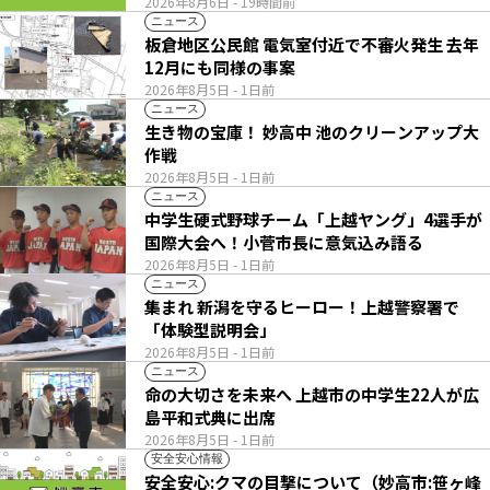
2026年8月6日
- 19時間前
ニュース
板倉地区公民館 電気室付近で不審火発生 去年
12月にも同様の事案
2026年8月5日
- 1日前
ニュース
生き物の宝庫！ 妙高中 池のクリーンアップ大
作戦
2026年8月5日
- 1日前
ニュース
中学生硬式野球チーム「上越ヤング」4選手が
国際大会へ！小菅市長に意気込み語る
2026年8月5日
- 1日前
ニュース
集まれ 新潟を守るヒーロー！上越警察署で
「体験型説明会」
2026年8月5日
- 1日前
ニュース
命の大切さを未来へ 上越市の中学生22人が広
島平和式典に出席
2026年8月5日
- 1日前
安全安心情報
安全安心:クマの目撃について（妙高市:笹ヶ峰