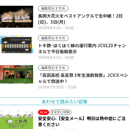
編集部おすすめ
長岡大花火をベストアングルで生中継！2日
(日)、3日(月)
2026年8月2日
- 4日前
編集部おすすめ
トキ鉄･ほくほく線の運行案内 JCV123チャン
ネルで平日毎朝表示
2026年8月2日
- 4日前
編集部おすすめ
「高田高校 高高祭 3年生演劇発表」JCVスペシ
ャルで放送中！
2026年7月30日
- 7日前
あわせて読みたい記事
安全安心情報
NEW
安全安心:【安全メール】明日は熱中症にご注
意ください