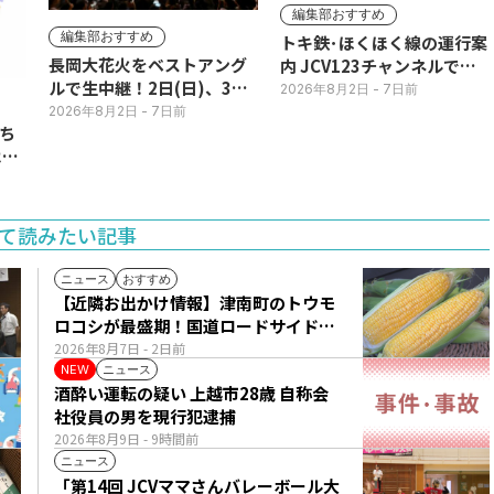
編集部おすすめ
編集部おすすめ
トキ鉄･ほくほく線の運行案
長岡大花火をベストアング
内 JCV123チャンネルで平
ルで生中継！2日(日)、3日
日毎朝表示
2026年8月2日
- 7日前
(月)
2026年8月2日
- 7日前
ち
11
て読みたい記事
ニュース
おすすめ
【近隣お出かけ情報】津南町のトウモ
ロコシが最盛期！国道ロードサイドの
直売所は朝から長い列
2026年8月7日
- 2日前
ニュース
NEW
酒酔い運転の疑い 上越市28歳 自称会
社役員の男を現行犯逮捕
2026年8月9日
- 9時間前
ニュース
「第14回 JCVママさんバレーボール大