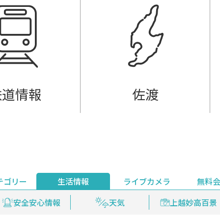
鉄道情報
佐渡
テゴリー
生活情報
ライブカメラ
無料
ント
ライブ配信
安全安心情報
グルメ
見逃し配信
天気
新着ウォッチ
上越妙高百景
プレミアム
編