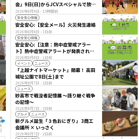
会」9日(日)からJCVスペシャルで放
送！
2026年8月9日
- 15時間前
安全安心情報
安全安心:【安全メール】火災発生連絡
2026年8月8日
- 1日前
安全安心情報
安全安心:【注意：熱中症警戒アラー
ト】熱中症警戒アラートが発表されて
います。
2026年8月8日
- 1日前
イベント
ニュース
「上越ナイトマーケット」開幕！ 高田
城址公園で8日(土)まで
2026年8月7日
- 2日前
ニュース
妙高市で戦没者記憶展 ～語り継ぐ戦争
の記憶～
2026年8月7日
- 2日前
グルメ
ニュース
新グルメ誕生「３色おにぎり」 3商工
会議所 × いっさく
2026年8月7日
- 2日前