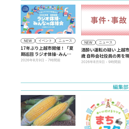
イベント
ニュース
NEW
ニュース
NEW
17年ぶり上越市開催！「夏
酒酔い運転の疑い 上越市
期巡回 ラジオ体操･みんな
歳 自称会社役員の男を
の体操会」今月16日(日)
2026年8月9日
- 7時間前
犯逮捕
2026年8月9日
- 9時間前
編集部