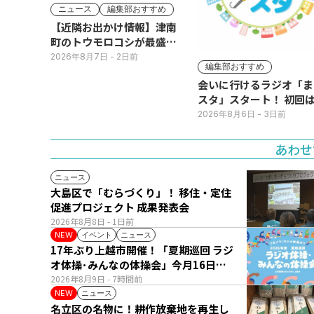
ニュース
編集部おすすめ
【近隣お出かけ情報】津南
町のトウモロコシが最盛
期！国道ロードサイドの直
2026年8月7日
- 2日前
編集部おすすめ
売所は朝から長い列
会いに行けるラジオ「ま
スタ」スタート！ 初回は
日(火･祝) 公開生放送
2026年8月6日
- 3日前
あわせ
ニュース
大島区で「むらづくり」！ 移住・定住
促進プロジェクト 成果発表会
2026年8月8日
- 1日前
イベント
ニュース
NEW
17年ぶり上越市開催！「夏期巡回 ラジ
オ体操･みんなの体操会」今月16日
(日)
2026年8月9日
- 7時間前
ニュース
NEW
名立区の名物に！耕作放棄地を再生し