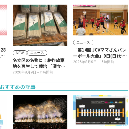
ニュース
28
「第14回 JCVママさんバレ
ニュース
NEW
現行
ーボール大会」9日(日)から
名立区の名物に！耕作放棄
JCVスペシャルで放送！
2026年8月9日
- 15時間前
地を再生して栽培 「灘立そ
ば」発売
2026年8月9日
- 11時間前
おすすめの記事