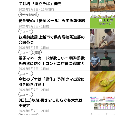
て栽培 「灘立そば」発売
2026年8月9日
- 11時間前
安全安心情報
安全安心:【安全メール】火災誤報連絡
2026年8月8日
- 1日前
ニュース
お点前披露 上越市で県内高校茶道部の
合同茶会
2026年8月8日
- 1日前
ニュース
警察
電子マネーカードが欲しい… 特殊詐欺
を未然に防ぐ！コンビニ店員に感謝状
2026年8月8日
- 1日前
ニュース
今秋のブナは「豊作」予測 クマ出没に
引き続き注意！
2026年8月7日
- 2日前
ニュース
8日(土)以降 暑さ少し和らぐも大気は
不安定
2026年8月7日
- 2日前