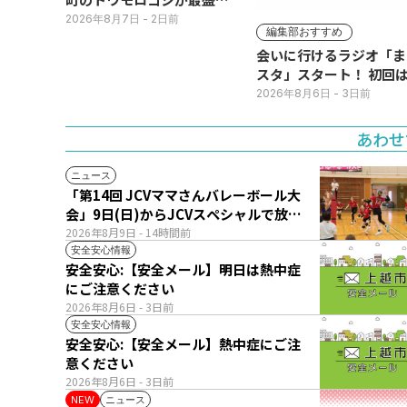
期！国道ロードサイドの直
2026年8月7日
- 2日前
編集部おすすめ
売所は朝から長い列
会いに行けるラジオ「ま
スタ」スタート！ 初回は
日(火･祝) 公開生放送
2026年8月6日
- 3日前
あわせ
ニュース
「第14回 JCVママさんバレーボール大
会」9日(日)からJCVスペシャルで放
送！
2026年8月9日
- 14時間前
安全安心情報
安全安心:【安全メール】明日は熱中症
にご注意ください
2026年8月6日
- 3日前
安全安心情報
安全安心:【安全メール】熱中症にご注
意ください
2026年8月6日
- 3日前
ニュース
NEW