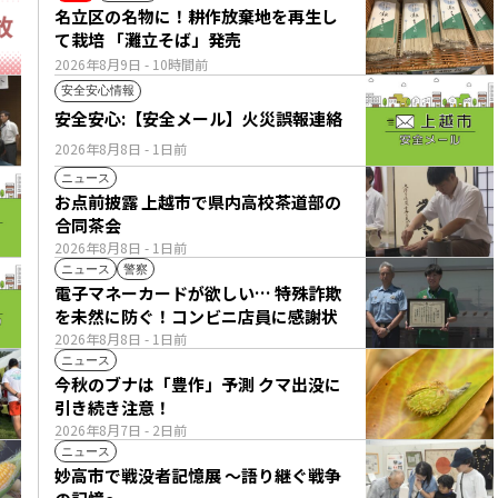
名立区の名物に！耕作放棄地を再生し
て栽培 「灘立そば」発売
2026年8月9日
- 10時間前
安全安心情報
安全安心:【安全メール】火災誤報連絡
2026年8月8日
- 1日前
ニュース
お点前披露 上越市で県内高校茶道部の
合同茶会
2026年8月8日
- 1日前
ニュース
警察
電子マネーカードが欲しい… 特殊詐欺
を未然に防ぐ！コンビニ店員に感謝状
2026年8月8日
- 1日前
ニュース
今秋のブナは「豊作」予測 クマ出没に
引き続き注意！
2026年8月7日
- 2日前
ニュース
妙高市で戦没者記憶展 ～語り継ぐ戦争