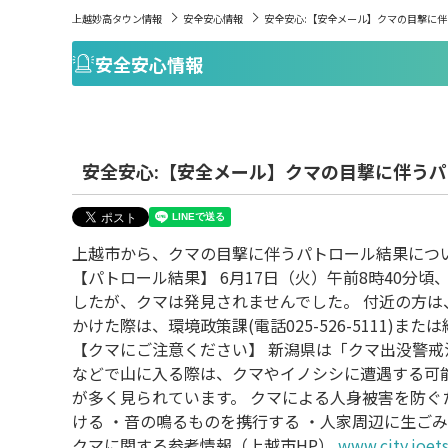
上越妙高タウン情報
安全安心情報
安全安心:【安全メール】クマの目撃に
安全安心情報
安全安心:【安全メール】クマの目撃に伴う
上越市から、クマの目撃に伴うパトロール結果につ
【パトロール結果】 6月17日（火）午前8時40分
したが、クマは発見されませんでした。 付近の方は
かけた際は、環境政策課(電話025-526-5111)ま
【クマにご注意ください】 新潟県は「クマ出没警戒
などで山に入る際は、クマやイノシシに遭遇する可
が多く見られています。 クマによる人身被害を防ぐ
ける ・音の鳴るものを携行する ・人家周辺に生ご
クマに関する参考情報（上越市HP）
www.city.joets