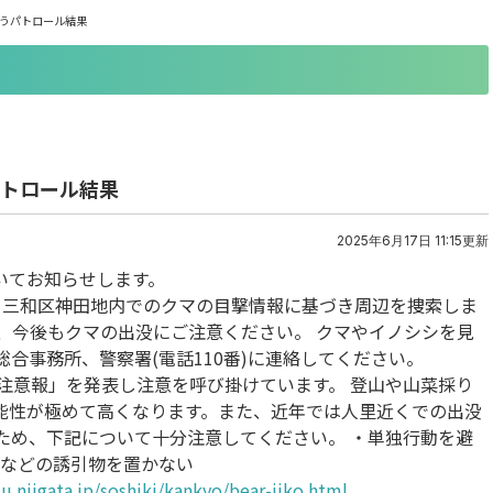
伴うパトロール結果
パトロール結果
2025年6月17日 11:15更新
いてお知らせします。
頃、三和区神田地内でのクマの目撃情報に基づき周辺を捜索しま
、今後もクマの出没にご注意ください。 クマやイノシシを見
たは総合事務所、警察署(電話110番)に連絡してください。
注意報」を発表し注意を呼び掛けています。 登山や山菜採り
能性が極めて高くなります。また、近年では人里近くでの出没
ため、下記について十分注意してください。 ・単独行動を避
みなどの誘引物を置かない
u.niigata.jp/soshiki/kankyo/bear-jiko.html