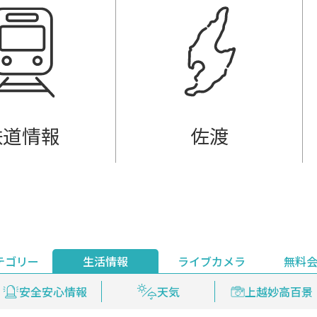
鉄道情報
佐渡
テゴリー
生活情報
ライブカメラ
無料
ント
ライブ配信
安全安心情報
グルメ
見逃し配信
天気
新着ウォッチ
上越妙高百景
プレミアム
編