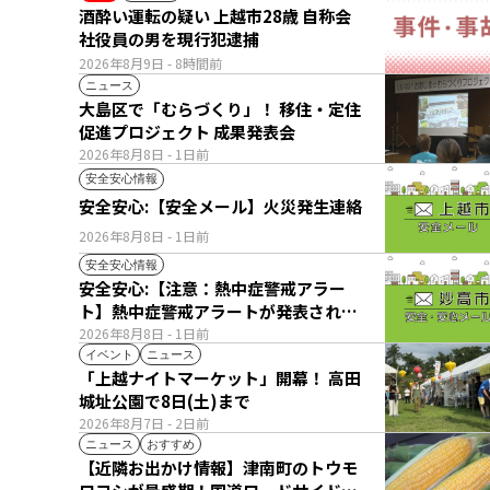
酒酔い運転の疑い 上越市28歳 自称会
社役員の男を現行犯逮捕
2026年8月9日
- 8時間前
ニュース
大島区で「むらづくり」！ 移住・定住
促進プロジェクト 成果発表会
2026年8月8日
- 1日前
安全安心情報
安全安心:【安全メール】火災発生連絡
2026年8月8日
- 1日前
安全安心情報
安全安心:【注意：熱中症警戒アラー
ト】熱中症警戒アラートが発表されて
います。
2026年8月8日
- 1日前
イベント
ニュース
「上越ナイトマーケット」開幕！ 高田
城址公園で8日(土)まで
2026年8月7日
- 2日前
ニュース
おすすめ
【近隣お出かけ情報】津南町のトウモ