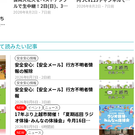
ルで生中継！2日(日)、3日
日毎朝表示
2026年8月2日
- 7日前
(月)
2026年8月2日
- 7日前
ち
11
て読みたい記事
安全安心情報
安全安心:【安全メール】行方不明者情
報の解除
2026年8月7日
- 2日前
安全安心情報
安全安心:【安全メール】行方不明者情
報
2026年8月6日
- 3日前
イベント
ニュース
NEW
17年ぶり上越市開催！「夏期巡回 ラジ
オ体操･みんなの体操会」今月16日
(日)
2026年8月9日
- 6時間前
ニュース
NEW