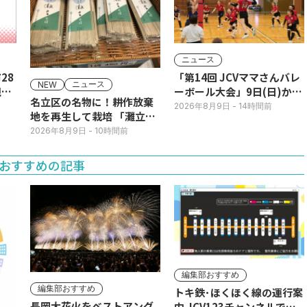
ニュース
28
「第14回 JCVママさんバレ
ニュース
NEW
現行
ーボール大会」9日(日)から
名立区の名物に！耕作放棄
JCVスペシャルで放送！
2026年8月9日
- 14時間前
地を再生して栽培 「灘立そ
ば」発売
2026年8月9日
- 10時間前
おすすめの記事
編集部おすすめ
編集部おすすめ
トキ鉄･ほくほく線の運行案
長岡大花火をベストアング
内 JCV123チャンネルで平