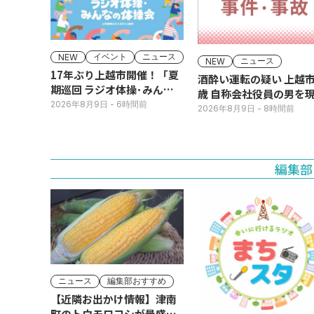
イベント
ニュース
NEW
ニュース
NEW
17年ぶり上越市開催！「夏
酒酔い運転の疑い 上越市
期巡回 ラジオ体操･みんな
歳 自称会社役員の男を
の体操会」今月16日(日)
2026年8月9日
- 6時間前
犯逮捕
2026年8月9日
- 8時間前
編集部
ニュース
編集部おすすめ
【近隣お出かけ情報】津南
町のトウモロコシが最盛