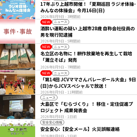
17年ぶり上越市開催！「夏期巡回 ラジオ体操･
みんなの体操会」今月16日(日)
2026年8月9日
- 3時間前
ニュース
NEW
酒酔い運転の疑い 上越市28歳 自称会社役員の
男を現行犯逮捕
2026年8月9日
- 5時間前
ニュース
NEW
名立区の名物に！耕作放棄地を再生して栽培
「灘立そば」発売
2026年8月9日
- 7時間前
ニュース
NEW
「第14回 JCVママさんバレーボール大会」9日
(日)からJCVスペシャルで放送！
2026年8月9日
- 11時間前
ニュース
大島区で「むらづくり」！ 移住・定住促進プ
ロジェクト 成果発表会
2026年8月8日
- 1日前
安全安心情報
安全安心:【安全メール】火災誤報連絡
2026年8月8日
- 1日前