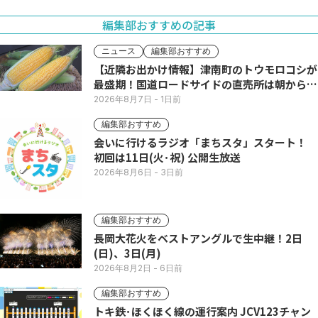
編集部おすすめの記事
ニュース
編集部おすすめ
【近隣お出かけ情報】津南町のトウモロコシが
最盛期！国道ロードサイドの直売所は朝から長
い列
2026年8月7日
- 1日前
編集部おすすめ
会いに行けるラジオ「まちスタ」スタート！
初回は11日(火･祝) 公開生放送
2026年8月6日
- 3日前
編集部おすすめ
長岡大花火をベストアングルで生中継！2日
(日)、3日(月)
2026年8月2日
- 6日前
編集部おすすめ
トキ鉄･ほくほく線の運行案内 JCV123チャン