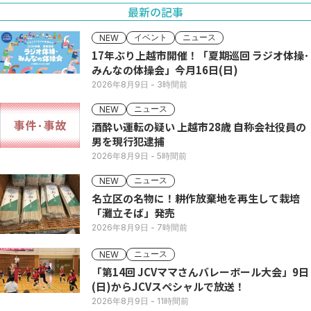
最新の記事
イベント
ニュース
NEW
17年ぶり上越市開催！「夏期巡回 ラジオ体操･
みんなの体操会」今月16日(日)
2026年8月9日
- 3時間前
ニュース
NEW
酒酔い運転の疑い 上越市28歳 自称会社役員の
男を現行犯逮捕
2026年8月9日
- 5時間前
ニュース
NEW
名立区の名物に！耕作放棄地を再生して栽培
「灘立そば」発売
2026年8月9日
- 7時間前
ニュース
NEW
「第14回 JCVママさんバレーボール大会」9日
(日)からJCVスペシャルで放送！
2026年8月9日
- 11時間前