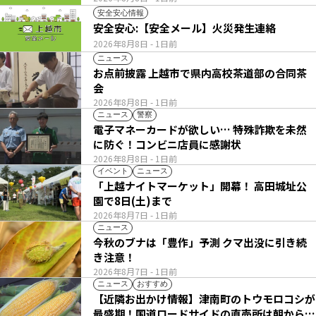
安全安心情報
安全安心:【安全メール】火災発生連絡
2026年8月8日
- 1日前
ニュース
お点前披露 上越市で県内高校茶道部の合同茶
会
2026年8月8日
- 1日前
ニュース
警察
電子マネーカードが欲しい… 特殊詐欺を未然
に防ぐ！コンビニ店員に感謝状
2026年8月8日
- 1日前
イベント
ニュース
「上越ナイトマーケット」開幕！ 高田城址公
園で8日(土)まで
2026年8月7日
- 1日前
ニュース
今秋のブナは「豊作」予測 クマ出没に引き続
き注意！
2026年8月7日
- 1日前
ニュース
おすすめ
【近隣お出かけ情報】津南町のトウモロコシが
最盛期！国道ロードサイドの直売所は朝から長