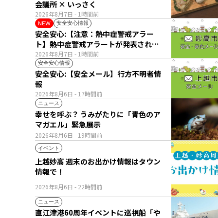
会議所 × いっさく
2026年8月7日
- 1時間前
安全安心情報
NEW
安全安心:【注意：熱中症警戒アラー
ト】熱中症警戒アラートが発表されて
います。
2026年8月7日
- 1時間前
安全安心情報
安全安心:【安全メール】行方不明者情
報
2026年8月6日
- 17時間前
ニュース
幸せを呼ぶ？ うみがたりに「青色のア
マガエル」緊急展示
2026年8月6日
- 19時間前
イベント
上越妙高 週末のお出かけ情報はタウン
情報で！
2026年8月6日
- 22時間前
ニュース
直江津港60周年イベントに巡視船「や