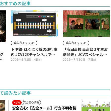
おすすめの記事
編集部おすすめ
編集部おすすめ
トキ鉄･ほくほく線の運行案
「高田高校 高高祭 3年生演
グ
内 JCV123チャンネルで平
劇発表」JCVスペシャルで
3日
日毎朝表示
放送中！
2026年8月2日
- 4日前
2026年7月30日
- 7日前
て読みたい記事
安全安心情報
NEW
安全安心:【安全メール】行方不明者情