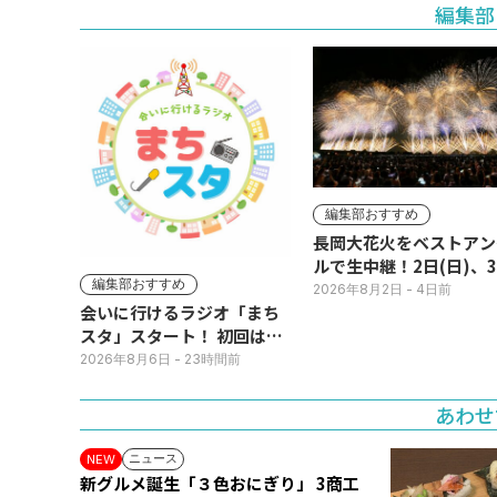
編集部
編集部おすすめ
長岡大花火をベストアン
ルで生中継！2日(日)、
編集部おすすめ
(月)
2026年8月2日
- 4日前
会いに行けるラジオ「まち
スタ」スタート！ 初回は11
日(火･祝) 公開生放送
2026年8月6日
- 23時間前
あわせ
ニュース
NEW
新グルメ誕生「３色おにぎり」 3商工