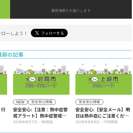
最新情報をお届けします
ォローしよう！
最新の記事
安全安心情報
安全安心情報
NEW
】行
安全安心:【注意：熱中症警
安全安心:【安全メール】明
戒アラート】熱中症警戒ア
日は熱中症にご注意くださ
ラートが発表されていま
い
2026年8月7日
- 1時間前
2026年8月6日
- 17時間前
す。