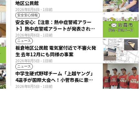
地区公民館
2026年8月6日
- 1日前
安全安心情報
安全安心:【注意：熱中症警戒アラー
ト】熱中症警戒アラートが発表されて
います。
2026年8月6日
- 1日前
ニュース
板倉地区公民館 電気室付近で不審火発
生 去年12月にも同様の事案
2026年8月5日
- 1日前
ニュース
中学生硬式野球チーム「上越ヤング」
4選手が国際大会へ！小菅市長に意気
込み語る
2026年8月5日
- 1日前