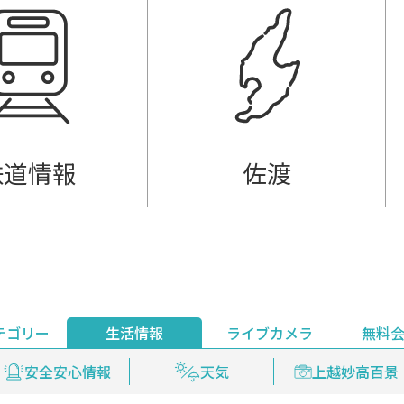
鉄道情報
佐渡
テゴリー
生活情報
ライブカメラ
無料
ント
ライブ配信
安全安心情報
グルメ
見逃し配信
天気
新着ウォッチ
上越妙高百景
プレミアム
編