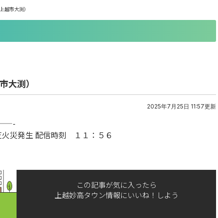
（上越市大渕）
越市大渕）
2025年7月25日 11:57更新
——-
芝火災発生 配信時刻 １１：５６
この記事が気に入ったら
上越妙高タウン情報にいいね！しよう