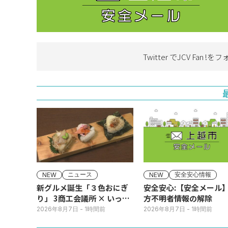
Twitter でJCV Fan !を
フ
ニュース
安全安心情報
NEW
NEW
新グルメ誕生「３色おにぎ
安全安心:【安全メール
り」 3商工会議所 × いっさ
方不明者情報の解除
く
2026年8月7日
- 1時間前
2026年8月7日
- 1時間前