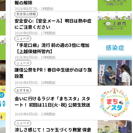
報の解除
2026年8月7日
- 1時間前
安全安心情報
安全安心:【安全メール】明日は熱中症
にご注意ください
2026年8月6日
- 17時間前
ニュース
「手足口病」流行 前の週の3倍に増加
【上越保健所管内】
2026年8月6日
- 19時間前
ニュース
謙信公祭をPR！春日中生徒がのぼり旗
設置
2026年8月6日
- 20時間前
おすすめ
会いに行けるラジオ「まちスタ」スタ
ート！ 初回は11日(火･祝) 公開生放送
2026年8月6日
- 23時間前
ニュース
涼しさ感じて！コケ玉づくり教室 保倉