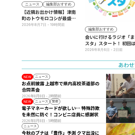
ニュース
編集部おすすめ
【近隣お出かけ情報】津南
町のトウモロコシが最盛
期！国道ロードサイドの直
2026年8月7日
- 19時間前
編集部おすすめ
売所は朝から長い列
会いに行けるラジオ「ま
スタ」スタート！ 初回は
日(火･祝) 公開生放送
2026年8月6日
- 2日前
あわせ
ニュース
NEW
お点前披露 上越市で県内高校茶道部の
合同茶会
2026年8月8日
- 2時間前
ニュース
警察
NEW
電子マネーカードが欲しい… 特殊詐欺
を未然に防ぐ！コンビニ店員に感謝状
2026年8月8日
- 5時間前
ニュース
今秋のブナは「豊作」予測 クマ出没に