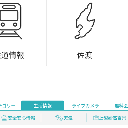
鉄道情報
佐渡
テゴリー
生活情報
ライブカメラ
無料
ント
ライブ配信
安全安心情報
グルメ
見逃し配信
天気
新着ウォッチ
上越妙高百景
プレミアム
編