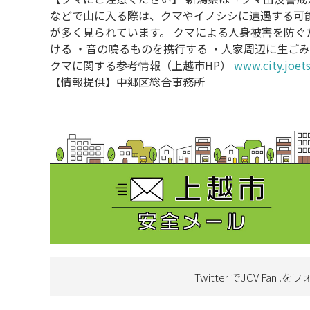
などで山に入る際は、クマやイノシシに遭遇する可
が多く見られています。 クマによる人身被害を防ぐ
ける ・音の鳴るものを携行する ・人家周辺に生ご
クマに関する参考情報（上越市HP）
www.city.joets
【情報提供】中郷区総合事務所
Twitter でJCV Fan !を
フ