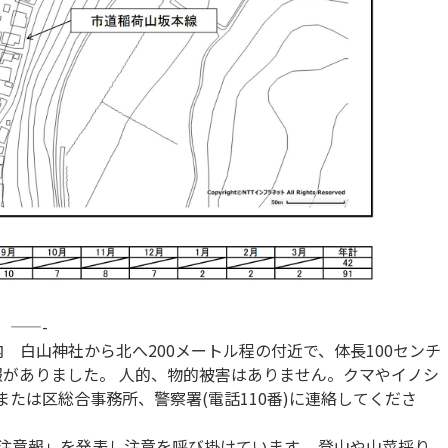
 ——-
内 白山神社から北へ200メートル程の付近で、体長100センチ
報がありました。 人的、物的被害はありません。クマやイノシ
11)または区総合事務所、警察署(電話110番)に連絡してくださ
注意報」を発表し注意を呼び掛けています。 登山や山菜採り