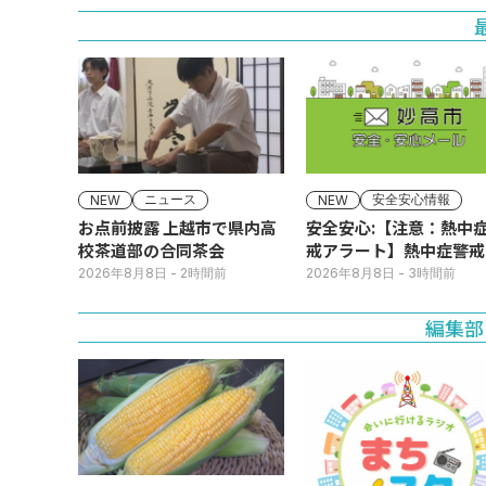
ニュース
安全安心情報
NEW
NEW
お点前披露 上越市で県内高
安全安心:【注意：熱中
校茶道部の合同茶会
戒アラート】熱中症警戒
ラートが発表されていま
2026年8月8日
- 2時間前
2026年8月8日
- 3時間前
す。
編集部