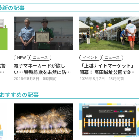
最新の記事
ニュース
イベント
ニュース
NEW
症警
電子マネーカードが欲し
「上越ナイトマーケット」
ア
い… 特殊詐欺を未然に防
開幕！ 高田城址公園で8日
ぐ！コンビニ店員に感謝状
(土)まで
2026年8月8日
- 5時間前
2026年8月7日
- 18時間前
おすすめの記事