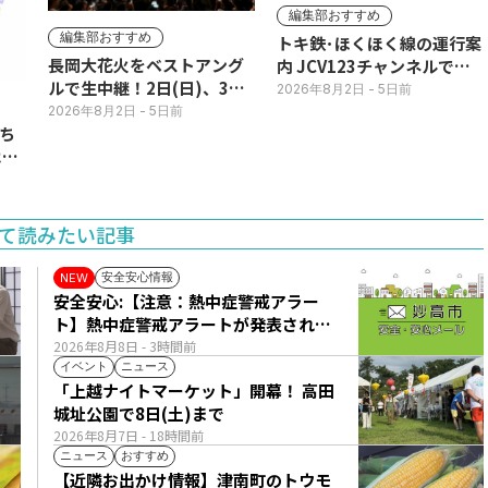
編集部おすすめ
編集部おすすめ
トキ鉄･ほくほく線の運行案
長岡大花火をベストアング
内 JCV123チャンネルで平
ルで生中継！2日(日)、3日
日毎朝表示
2026年8月2日
- 5日前
(月)
2026年8月2日
- 5日前
ち
11
て読みたい記事
安全安心情報
NEW
安全安心:【注意：熱中症警戒アラー
ト】熱中症警戒アラートが発表されて
います。
2026年8月8日
- 3時間前
イベント
ニュース
「上越ナイトマーケット」開幕！ 高田
城址公園で8日(土)まで
2026年8月7日
- 18時間前
ニュース
おすすめ
【近隣お出かけ情報】津南町のトウモ