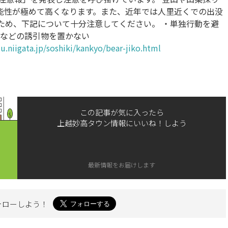
能性が極めて高くなります。また、近年では人里近くでの出没
ため、下記について十分注意してください。 ・単独行動を避
みなどの誘引物を置かない
u.niigata.jp/soshiki/kankyo/bear-jiko.html
この記事が気に入ったら
上越妙高タウン情報にいいね！しよう
最新情報をお届けします
ォローしよう！