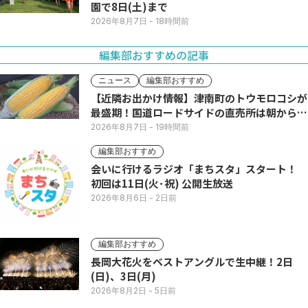
園で8日(土)まで
2026年8月7日
- 18時間前
編集部おすすめの記事
ニュース
編集部おすすめ
【近隣お出かけ情報】津南町のトウモロコシが
最盛期！国道ロードサイドの直売所は朝から長
い列
2026年8月7日
- 19時間前
編集部おすすめ
会いに行けるラジオ「まちスタ」スタート！
初回は11日(火･祝) 公開生放送
2026年8月6日
- 2日前
編集部おすすめ
長岡大花火をベストアングルで生中継！2日
(日)、3日(月)
2026年8月2日
- 5日前