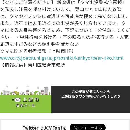
【クマにご注意ください】 新潟県は「クマ出没警戒注意報」
を発表し注意を呼び掛けています。 登山などで山に入る際
は、クマやイノシシに遭遇する可能性が極めて高くなります。
また、近年では人里近くでの出没が多く見られています。 ク
マによる人身被害を防ぐため、下記について十分注意してくだ
さい。 ・単独行動を避ける ・音の鳴るものを携行する ・人家
周辺に生ごみなどの誘引物を置かない
クマに関する参考情報（上越市HP）
www.city.joetsu.niigata.jp/soshiki/kankyo/bear-jiko.html
【情報提供】吉川区総合事務所
この記事が気に入ったら
上越妙高タウン情報にいいね！しよう
Twitter でJCV Fan !を