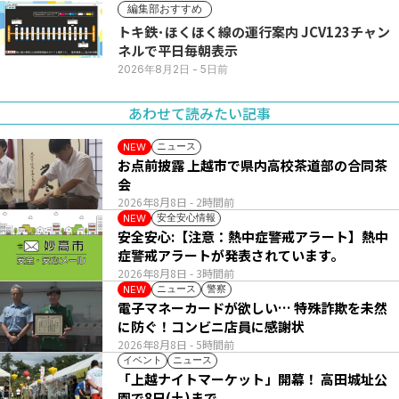
編集部おすすめ
トキ鉄･ほくほく線の運行案内 JCV123チャン
ネルで平日毎朝表示
2026年8月2日
- 5日前
あわせて読みたい記事
ニュース
NEW
お点前披露 上越市で県内高校茶道部の合同茶
会
2026年8月8日
- 2時間前
安全安心情報
NEW
安全安心:【注意：熱中症警戒アラート】熱中
症警戒アラートが発表されています。
2026年8月8日
- 3時間前
ニュース
警察
NEW
電子マネーカードが欲しい… 特殊詐欺を未然
に防ぐ！コンビニ店員に感謝状
2026年8月8日
- 5時間前
イベント
ニュース
「上越ナイトマーケット」開幕！ 高田城址公
園で8日(土)まで