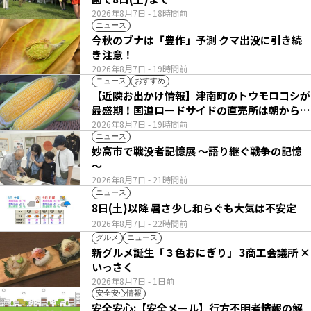
2026年8月7日
- 18時間前
ニュース
今秋のブナは「豊作」予測 クマ出没に引き続
き注意！
2026年8月7日
- 19時間前
ニュース
おすすめ
【近隣お出かけ情報】津南町のトウモロコシが
最盛期！国道ロードサイドの直売所は朝から長
い列
2026年8月7日
- 19時間前
ニュース
妙高市で戦没者記憶展 ～語り継ぐ戦争の記憶
～
2026年8月7日
- 21時間前
ニュース
8日(土)以降 暑さ少し和らぐも大気は不安定
2026年8月7日
- 22時間前
グルメ
ニュース
新グルメ誕生「３色おにぎり」 3商工会議所 ×
いっさく
2026年8月7日
- 1日前
安全安心情報
安全安心:【安全メール】行方不明者情報の解