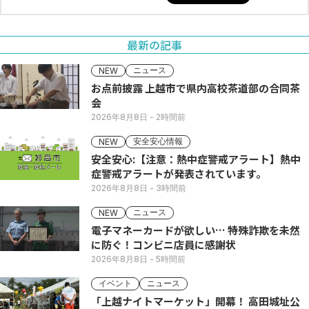
最新の記事
ニュース
NEW
お点前披露 上越市で県内高校茶道部の合同茶
会
2026年8月8日
- 2時間前
安全安心情報
NEW
安全安心:【注意：熱中症警戒アラート】熱中
症警戒アラートが発表されています。
2026年8月8日
- 3時間前
ニュース
NEW
電子マネーカードが欲しい… 特殊詐欺を未然
に防ぐ！コンビニ店員に感謝状
2026年8月8日
- 5時間前
イベント
ニュース
「上越ナイトマーケット」開幕！ 高田城址公