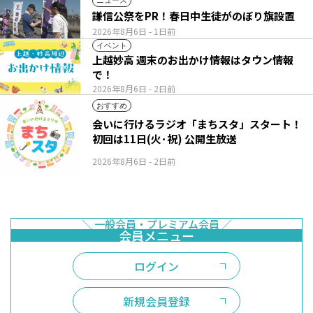
ニュース
謙信公祭をPR！春日中生徒がのぼり旗設置
2026年8月6日
- 1日前
イベント
上越妙高 週末のお出かけ情報はタウン情報
で！
2026年8月6日
- 2日前
おすすめ
会いに行けるラジオ「まちスタ」スタート！
初回は11日(火･祝) 公開生放送
2026年8月6日
- 2日前
ログイン
新規会員登録