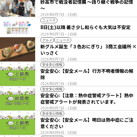
妙高市で戦没者記憶展 ～語り継ぐ戦争の記憶
～
2026年8月7日
- 1日前
ニュース
8日(土)以降 暑さ少し和らぐも大気は不安定
2026年8月7日
- 1日前
グルメ
ニュース
新グルメ誕生「３色おにぎり」 3商工会議所 ×
いっさく
2026年8月7日
- 1日前
安全安心情報
安全安心:【安全メール】行方不明者情報の解
除
2026年8月7日
- 1日前
安全安心情報
安全安心:【注意：熱中症警戒アラート】熱中
症警戒アラートが発表されています。
2026年8月7日
- 1日前
安全安心情報
安全安心:【安全メール】明日は熱中症にご注
意ください
2026年8月6日
- 2日前