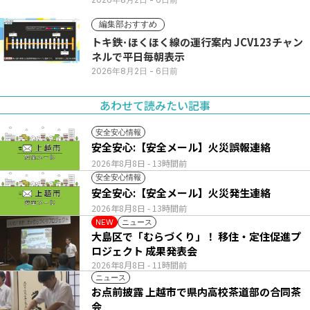
編集部おすすめ
トキ鉄･ほくほく線の運行案内 JCV123チャン
ネルで平日毎朝表示
2026年8月2日
- 6日前
あわせて読みたい記事
安全安心情報
安全安心:【安全メール】火災誤報連絡
2026年8月8日
- 13時間前
安全安心情報
安全安心:【安全メール】火災発生連絡
2026年8月8日
- 13時間前
ニュース
NEW
大島区で「むらづくり」！ 移住・定住促進プ
ロジェクト 成果発表会
2026年8月8日
- 11時間前
ニュース
お点前披露 上越市で県内高校茶道部の合同茶
会