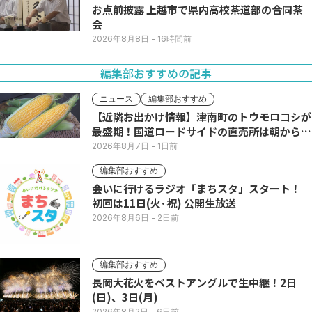
お点前披露 上越市で県内高校茶道部の合同茶
会
2026年8月8日
- 16時間前
編集部おすすめの記事
ニュース
編集部おすすめ
【近隣お出かけ情報】津南町のトウモロコシが
最盛期！国道ロードサイドの直売所は朝から長
い列
2026年8月7日
- 1日前
編集部おすすめ
会いに行けるラジオ「まちスタ」スタート！
初回は11日(火･祝) 公開生放送
2026年8月6日
- 2日前
編集部おすすめ
長岡大花火をベストアングルで生中継！2日
(日)、3日(月)
2026年8月2日
- 6日前