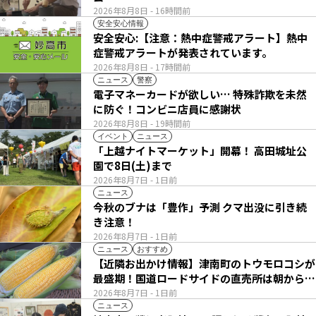
2026年8月8日
- 16時間前
安全安心情報
安全安心:【注意：熱中症警戒アラート】熱中
症警戒アラートが発表されています。
2026年8月8日
- 17時間前
ニュース
警察
電子マネーカードが欲しい… 特殊詐欺を未然
に防ぐ！コンビニ店員に感謝状
2026年8月8日
- 19時間前
イベント
ニュース
「上越ナイトマーケット」開幕！ 高田城址公
園で8日(土)まで
2026年8月7日
- 1日前
ニュース
今秋のブナは「豊作」予測 クマ出没に引き続
き注意！
2026年8月7日
- 1日前
ニュース
おすすめ
【近隣お出かけ情報】津南町のトウモロコシが
最盛期！国道ロードサイドの直売所は朝から長
い列
2026年8月7日
- 1日前
ニュース