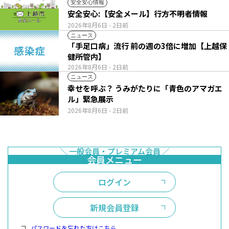
安全安心情報
安全安心:【安全メール】行方不明者情報
2026年8月6日
- 2日前
ニュース
「手足口病」流行 前の週の3倍に増加【上越保
健所管内】
2026年8月6日
- 2日前
ニュース
幸せを呼ぶ？ うみがたりに「青色のアマガエ
ル」緊急展示
2026年8月6日
- 2日前
ログイン
新規会員登録
パスワードを忘れた方はこちら