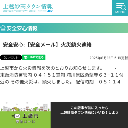
安全安心情報
安全安心:【安全メール】火災鎮火連絡
2025年8月12日 5:19更新
上越市から火災情報を次のとおりお知らせします。 ——-
東頸消防署管内 ０４：５１覚知 浦川原区顕聖寺６３−１１付
近の その他火災は、鎮火しました。 配信時刻 ０５：１４
この記事が気に入ったら
上越妙高タウン情報にいいね！しよう