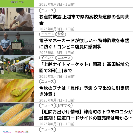
2026年8月8日
- 1日前
ニュース
お点前披露 上越市で県内高校茶道部の合同茶
会
2026年8月8日
- 1日前
ニュース
警察
電子マネーカードが欲しい… 特殊詐欺を未然
に防ぐ！コンビニ店員に感謝状
2026年8月8日
- 1日前
イベント
ニュース
「上越ナイトマーケット」開幕！ 高田城址公
園で8日(土)まで
2026年8月7日
- 1日前
ニュース
今秋のブナは「豊作」予測 クマ出没に引き続
き注意！
2026年8月7日
- 1日前
ニュース
おすすめ
【近隣お出かけ情報】津南町のトウモロコシが
最盛期！国道ロードサイドの直売所は朝から長
い列
2026年8月7日
- 1日前
ニュース