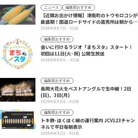
ニュース
編集部おすすめ
【近隣お出かけ情報】津南町のトウモロコシが
最盛期！国道ロードサイドの直売所は朝から長
い列
2026年8月7日
- 1日前
編集部おすすめ
会いに行けるラジオ「まちスタ」スタート！
初回は11日(火･祝) 公開生放送
2026年8月6日
- 3日前
編集部おすすめ
長岡大花火をベストアングルで生中継！2日
(日)、3日(月)
2026年8月2日
- 6日前
編集部おすすめ
トキ鉄･ほくほく線の運行案内 JCV123チャン
ネルで平日毎朝表示
2026年8月2日
- 6日前