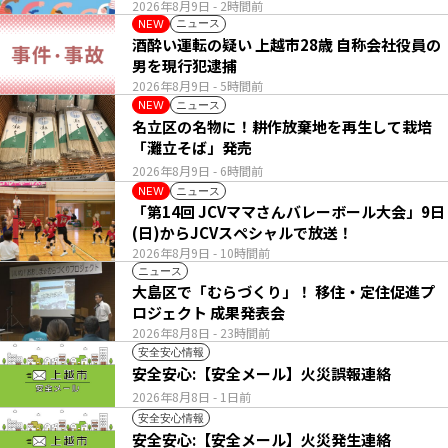
2026年8月9日
- 2時間前
ニュース
NEW
酒酔い運転の疑い 上越市28歳 自称会社役員の
男を現行犯逮捕
2026年8月9日
- 5時間前
ニュース
NEW
名立区の名物に！耕作放棄地を再生して栽培
「灘立そば」発売
2026年8月9日
- 6時間前
ニュース
NEW
「第14回 JCVママさんバレーボール大会」9日
(日)からJCVスペシャルで放送！
2026年8月9日
- 10時間前
ニュース
大島区で「むらづくり」！ 移住・定住促進プ
ロジェクト 成果発表会
2026年8月8日
- 23時間前
安全安心情報
安全安心:【安全メール】火災誤報連絡
2026年8月8日
- 1日前
安全安心情報
安全安心:【安全メール】火災発生連絡