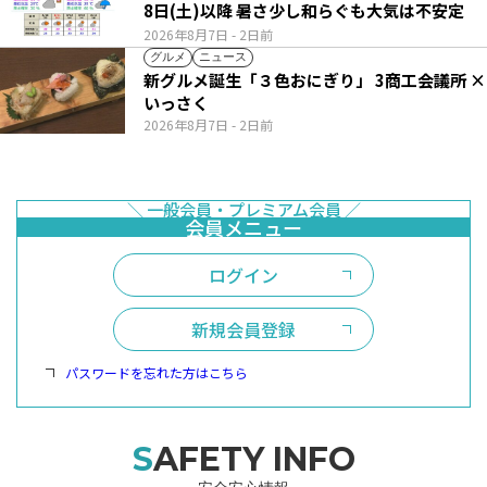
8日(土)以降 暑さ少し和らぐも大気は不安定
2026年8月7日
- 2日前
グルメ
ニュース
新グルメ誕生「３色おにぎり」 3商工会議所 ×
いっさく
2026年8月7日
- 2日前
ログイン
新規会員登録
パスワードを忘れた方はこちら
SAFETY INFO