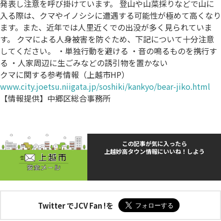
発表し注意を呼び掛けています。 登山や山菜採りなどで山に
入る際は、クマやイノシシに遭遇する可能性が極めて高くなり
ます。また、近年では人里近くでの出没が多く見られていま
す。 クマによる人身被害を防ぐため、下記について十分注意
してください。 ・単独行動を避ける ・音の鳴るものを携行す
る ・人家周辺に生ごみなどの誘引物を置かない
クマに関する参考情報（上越市HP）
www.city.joetsu.niigata.jp/soshiki/kankyo/bear-jiko.html
【情報提供】中郷区総合事務所
この記事が気に入ったら
上越妙高タウン情報にいいね！しよう
Twitter でJCV Fan !を