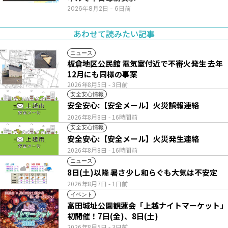
2026年8月2日
- 6日前
あわせて読みたい記事
ニュース
板倉地区公民館 電気室付近で不審火発生 去年
12月にも同様の事案
2026年8月5日
- 3日前
安全安心情報
安全安心:【安全メール】火災誤報連絡
2026年8月8日
- 16時間前
安全安心情報
安全安心:【安全メール】火災発生連絡
2026年8月8日
- 16時間前
ニュース
8日(土)以降 暑さ少し和らぐも大気は不安定
2026年8月7日
- 1日前
イベント
高田城址公園観蓮会「上越ナイトマーケット」
初開催！7日(金)、8日(土)
2026年8月5日
- 3日前