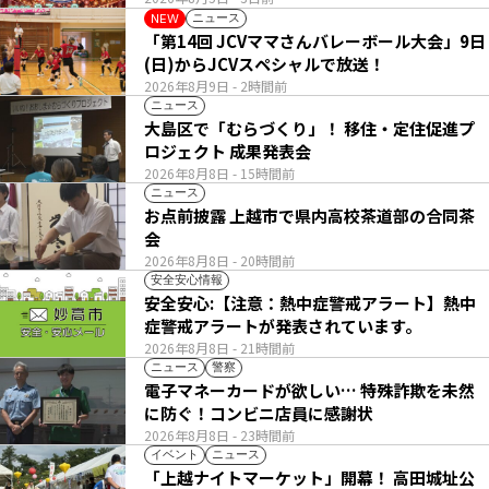
ニュース
NEW
「第14回 JCVママさんバレーボール大会」9日
(日)からJCVスペシャルで放送！
2026年8月9日
- 2時間前
ニュース
大島区で「むらづくり」！ 移住・定住促進プ
ロジェクト 成果発表会
2026年8月8日
- 15時間前
ニュース
お点前披露 上越市で県内高校茶道部の合同茶
会
2026年8月8日
- 20時間前
安全安心情報
安全安心:【注意：熱中症警戒アラート】熱中
症警戒アラートが発表されています。
2026年8月8日
- 21時間前
ニュース
警察
電子マネーカードが欲しい… 特殊詐欺を未然
に防ぐ！コンビニ店員に感謝状
2026年8月8日
- 23時間前
イベント
ニュース
「上越ナイトマーケット」開幕！ 高田城址公