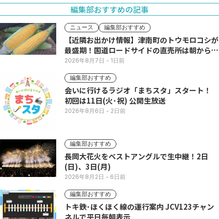
編集部おすすめの記事
ニュース
編集部おすすめ
【近隣お出かけ情報】津南町のトウモロコシが
最盛期！国道ロードサイドの直売所は朝から長
い列
2026年8月7日
- 1日前
編集部おすすめ
会いに行けるラジオ「まちスタ」スタート！
初回は11日(火･祝) 公開生放送
2026年8月6日
- 2日前
編集部おすすめ
長岡大花火をベストアングルで生中継！2日
(日)、3日(月)
2026年8月2日
- 6日前
編集部おすすめ
トキ鉄･ほくほく線の運行案内 JCV123チャン
ネルで平日毎朝表示