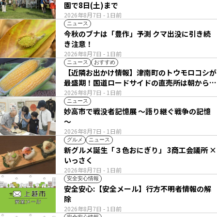
園で8日(土)まで
2026年8月7日
- 1日前
ニュース
今秋のブナは「豊作」予測 クマ出没に引き続
き注意！
2026年8月7日
- 1日前
ニュース
おすすめ
【近隣お出かけ情報】津南町のトウモロコシが
最盛期！国道ロードサイドの直売所は朝から長
い列
2026年8月7日
- 1日前
ニュース
妙高市で戦没者記憶展 ～語り継ぐ戦争の記憶
～
2026年8月7日
- 1日前
グルメ
ニュース
新グルメ誕生「３色おにぎり」 3商工会議所 ×
いっさく
2026年8月7日
- 1日前
安全安心情報
安全安心:【安全メール】行方不明者情報の解
除
2026年8月7日
- 1日前