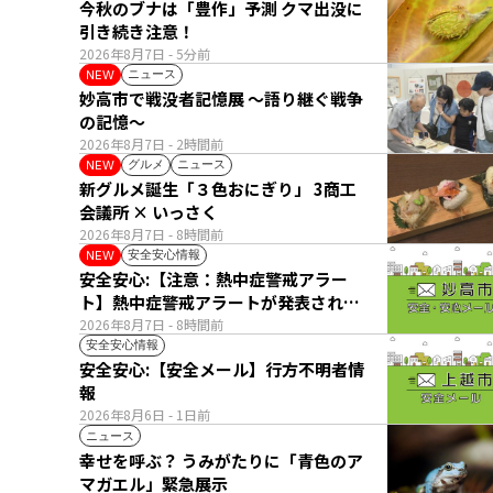
今秋のブナは「豊作」予測 クマ出没に
引き続き注意！
2026年8月7日
- 5分前
ニュース
NEW
妙高市で戦没者記憶展 ～語り継ぐ戦争
の記憶～
2026年8月7日
- 2時間前
グルメ
ニュース
NEW
新グルメ誕生「３色おにぎり」 3商工
会議所 × いっさく
2026年8月7日
- 8時間前
安全安心情報
NEW
安全安心:【注意：熱中症警戒アラー
ト】熱中症警戒アラートが発表されて
います。
2026年8月7日
- 8時間前
安全安心情報
安全安心:【安全メール】行方不明者情
報
2026年8月6日
- 1日前
ニュース
幸せを呼ぶ？ うみがたりに「青色のア
マガエル」緊急展示