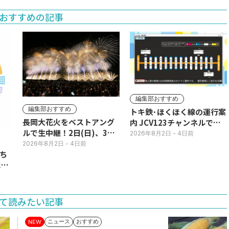
おすすめの記事
編集部おすすめ
編集部おすすめ
トキ鉄･ほくほく線の運行案
長岡大花火をベストアング
内 JCV123チャンネルで平
ルで生中継！2日(日)、3日
日毎朝表示
2026年8月2日
- 4日前
(月)
2026年8月2日
- 4日前
ち
11
て読みたい記事
ニュース
おすすめ
NEW