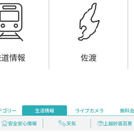
鉄道情報
佐渡
テゴリー
生活情報
ライブカメラ
無料
ント
ライブ配信
安全安心情報
グルメ
見逃し配信
天気
新着ウォッチ
上越妙高百景
プレミアム
編