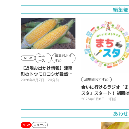
売所は朝から長い列
編集部
ニュ
編集部おす
NEW
ース
すめ
【近隣お出かけ情報】津南
町のトウモロコシが最盛
期！国道ロードサイドの直
編集部おすすめ
2026年8月7日
- 20分前
売所は朝から長い列
会いに行けるラジオ「ま
スタ」スタート！ 初回は
日(火･祝) 公開生放送
2026年8月6日
- 1日前
あわせ
ニュース
NEW