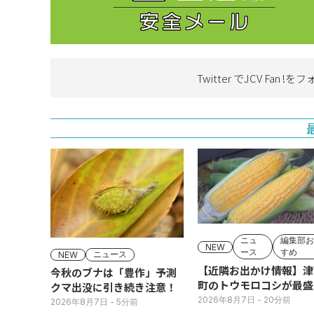
Twitter でJCV Fan !を
フ
ニュ
編集部お
NEW
ース
すめ
ニュース
NEW
【近隣お出かけ情報】津
今秋のブナは「豊作」予測
町のトウモロコシが最盛
クマ出没に引き続き注意！
期！国道ロードサイドの
2026年8月7日
- 20分前
2026年8月7日
- 5分前