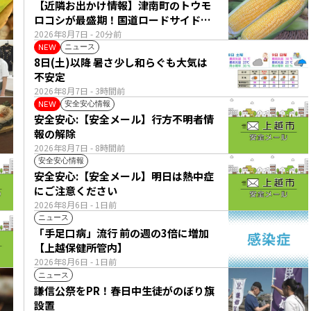
【近隣お出かけ情報】津南町のトウモ
ロコシが最盛期！国道ロードサイドの
直売所は朝から長い列
2026年8月7日
- 20分前
ニュース
NEW
8日(土)以降 暑さ少し和らぐも大気は
不安定
2026年8月7日
- 3時間前
安全安心情報
NEW
安全安心:【安全メール】行方不明者情
報の解除
2026年8月7日
- 8時間前
安全安心情報
安全安心:【安全メール】明日は熱中症
にご注意ください
2026年8月6日
- 1日前
ニュース
「手足口病」流行 前の週の3倍に増加
【上越保健所管内】
2026年8月6日
- 1日前
ニュース
謙信公祭をPR！春日中生徒がのぼり旗
設置