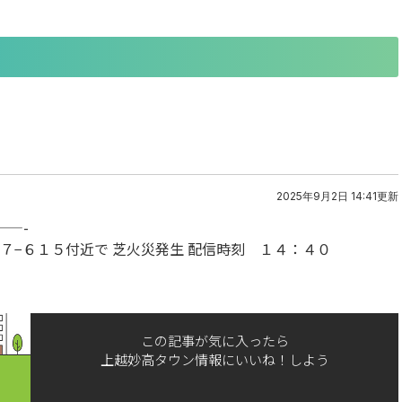
2025年9月2日 14:41更新
——-
７−６１５付近で 芝火災発生 配信時刻 １４：４０
この記事が気に入ったら
上越妙高タウン情報にいいね！しよう