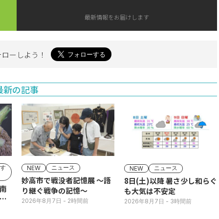
最新情報をお届けします
ォローしよう！
最新の記事
す
ニュース
ニュース
NEW
NEW
妙高市で戦没者記憶展 ～語
8日(土)以降 暑さ少し和らぐ
南
り継ぐ戦争の記憶～
も大気は不安定
2026年8月7日
- 2時間前
2026年8月7日
- 3時間前
直