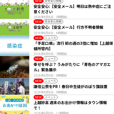
安全安心情報
NEW
安全安心:【安全メール】明日は熱中症にご注
意ください
2026年8月6日
- 5時間前
安全安心情報
NEW
安全安心:【安全メール】行方不明者情報
2026年8月6日
- 6時間前
ニュース
NEW
「手足口病」流行 前の週の3倍に増加【上越保
健所管内】
2026年8月6日
- 7時間前
ニュース
NEW
幸せを呼ぶ？ うみがたりに「青色のアマガエ
ル」緊急展示
2026年8月6日
- 8時間前
ニュース
NEW
謙信公祭をPR！春日中生徒がのぼり旗設置
2026年8月6日
- 9時間前
イベント
NEW
上越妙高 週末のお出かけ情報はタウン情報
で！
2026年8月6日
- 11時間前