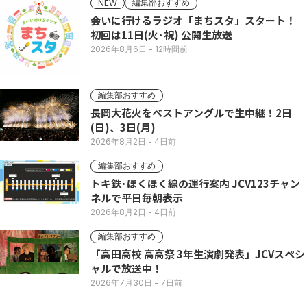
編集部おすすめ
NEW
会いに行けるラジオ「まちスタ」スタート！
初回は11日(火･祝) 公開生放送
2026年8月6日
- 12時間前
編集部おすすめ
長岡大花火をベストアングルで生中継！2日
(日)、3日(月)
2026年8月2日
- 4日前
編集部おすすめ
トキ鉄･ほくほく線の運行案内 JCV123チャン
ネルで平日毎朝表示
2026年8月2日
- 4日前
編集部おすすめ
「高田高校 高高祭 3年生演劇発表」JCVスペシ
ャルで放送中！
2026年7月30日
- 7日前