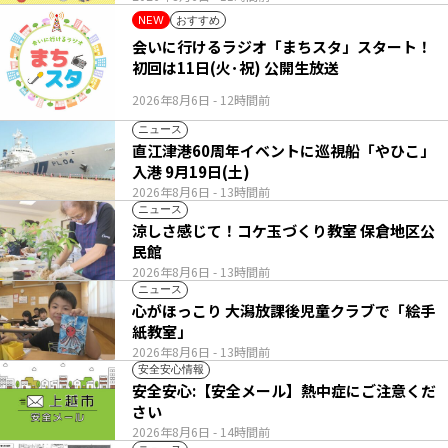
おすすめ
NEW
会いに行けるラジオ「まちスタ」スタート！
初回は11日(火･祝) 公開生放送
2026年8月6日
- 12時間前
ニュース
直江津港60周年イベントに巡視船「やひこ」
入港 9月19日(土)
2026年8月6日
- 13時間前
ニュース
涼しさ感じて！コケ玉づくり教室 保倉地区公
民館
2026年8月6日
- 13時間前
ニュース
心がほっこり 大潟放課後児童クラブで「絵手
紙教室」
2026年8月6日
- 13時間前
安全安心情報
安全安心:【安全メール】熱中症にご注意くだ
さい
2026年8月6日
- 14時間前