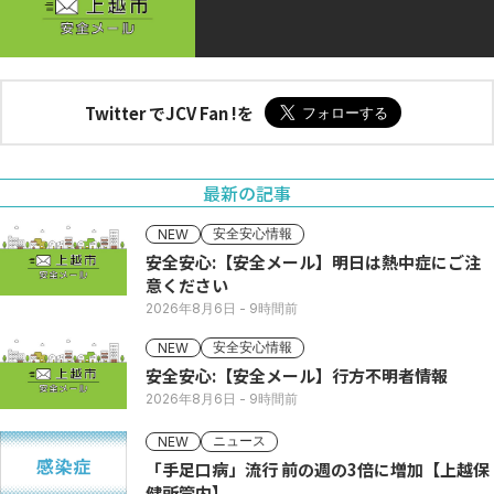
Twitter でJCV Fan !を
最新の記事
安全安心情報
NEW
安全安心:【安全メール】明日は熱中症にご注
意ください
2026年8月6日
- 9時間前
安全安心情報
NEW
安全安心:【安全メール】行方不明者情報
2026年8月6日
- 9時間前
ニュース
NEW
「手足口病」流行 前の週の3倍に増加【上越保
健所管内】