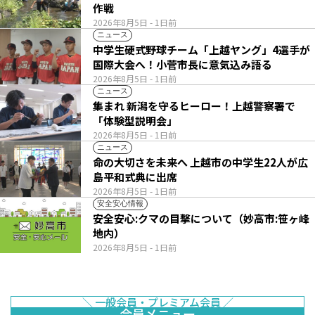
作戦
2026年8月5日
- 1日前
ニュース
中学生硬式野球チーム「上越ヤング」4選手が
国際大会へ！小菅市長に意気込み語る
2026年8月5日
- 1日前
ニュース
集まれ 新潟を守るヒーロー！上越警察署で
「体験型説明会」
2026年8月5日
- 1日前
ニュース
命の大切さを未来へ 上越市の中学生22人が広
島平和式典に出席
2026年8月5日
- 1日前
安全安心情報
安全安心:クマの目撃について（妙高市:笹ヶ峰
地内）
2026年8月5日
- 1日前