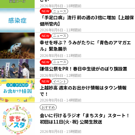
2026年8月6日
- 18時間前
ニュース
NEW
「手足口病」流行 前の週の3倍に増加【上越保
健所管内】
2026年8月6日
- 11時間前
ニュース
NEW
幸せを呼ぶ？ うみがたりに「青色のアマガエ
ル」緊急展示
2026年8月6日
- 11時間前
ニュース
NEW
謙信公祭をPR！春日中生徒がのぼり旗設置
2026年8月6日
- 12時間前
イベント
NEW
上越妙高 週末のお出かけ情報はタウン情報
で！
2026年8月6日
- 14時間前
おすすめ
会いに行けるラジオ「まちスタ」スタート！
初回は11日(火･祝) 公開生放送
2026年8月6日
- 15時間前