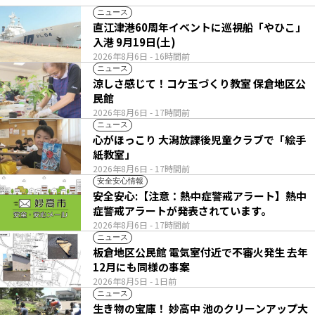
ニュース
直江津港60周年イベントに巡視船「やひこ」
入港 9月19日(土)
2026年8月6日
- 16時間前
ニュース
涼しさ感じて！コケ玉づくり教室 保倉地区公
民館
2026年8月6日
- 17時間前
ニュース
心がほっこり 大潟放課後児童クラブで「絵手
紙教室」
2026年8月6日
- 17時間前
安全安心情報
安全安心:【注意：熱中症警戒アラート】熱中
症警戒アラートが発表されています。
2026年8月6日
- 17時間前
ニュース
板倉地区公民館 電気室付近で不審火発生 去年
12月にも同様の事案
2026年8月5日
- 1日前
ニュース
生き物の宝庫！ 妙高中 池のクリーンアップ大