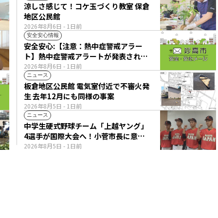
涼しさ感じて！コケ玉づくり教室 保倉
地区公民館
2026年8月6日
- 1日前
安全安心情報
安全安心:【注意：熱中症警戒アラー
ト】熱中症警戒アラートが発表されて
います。
2026年8月6日
- 1日前
ニュース
板倉地区公民館 電気室付近で不審火発
生 去年12月にも同様の事案
2026年8月5日
- 1日前
ニュース
中学生硬式野球チーム「上越ヤング」
4選手が国際大会へ！小菅市長に意気
込み語る
2026年8月5日
- 1日前