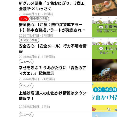
新グルメ誕生「３色おにぎり」 3商工
会議所 × いっさく
2026年8月7日
- 2時間前
安全安心情報
NEW
安全安心:【注意：熱中症警戒アラー
ト】熱中症警戒アラートが発表されて
います。
2026年8月7日
- 3時間前
安全安心情報
安全安心:【安全メール】行方不明者情
報
2026年8月6日
- 19時間前
ニュース
幸せを呼ぶ？ うみがたりに「青色のア
マガエル」緊急展示
2026年8月6日
- 21時間前
イベント
上越妙高 週末のお出かけ情報はタウン
情報で！
2026年8月6日
- 1日前
ニュース