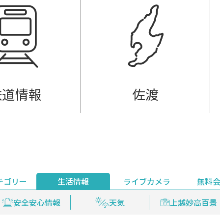
鉄道情報
佐渡
テゴリー
生活情報
ライブカメラ
無料
ント
ライブ配信
安全安心情報
グルメ
見逃し配信
天気
新着ウォッチ
上越妙高百景
プレミアム
編