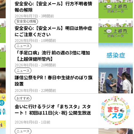
安全安心:【安全メール】行方不明者情
報の解除
2026年8月7日
- 3時間前
安全安心情報
安全安心:【安全メール】明日は熱中症
にご注意ください
2026年8月6日
- 18時間前
ニュース
「手足口病」流行 前の週の3倍に増加
【上越保健所管内】
2026年8月6日
- 20時間前
ニュース
謙信公祭をPR！春日中生徒がのぼり旗
設置
2026年8月6日
- 22時間前
おすすめ
会いに行けるラジオ「まちスタ」スタ
ート！ 初回は11日(火･祝) 公開生放送
2026年8月6日
- 1日前
ニュース