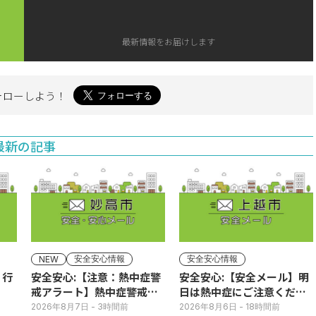
最新情報をお届けします
ォローしよう！
最新の記事
安全安心情報
安全安心情報
NEW
】行
安全安心:【注意：熱中症警
安全安心:【安全メール】明
戒アラート】熱中症警戒ア
日は熱中症にご注意くださ
ラートが発表されていま
い
2026年8月7日
- 3時間前
2026年8月6日
- 18時間前