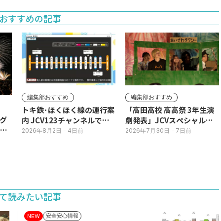
す。
おすすめの記事
編集部おすすめ
編集部おすすめ
トキ鉄･ほくほく線の運行案
「高田高校 高高祭 3年生演
グ
内 JCV123チャンネルで平
劇発表」JCVスペシャルで
3日
日毎朝表示
放送中！
2026年8月2日
- 4日前
2026年7月30日
- 7日前
て読みたい記事
安全安心情報
NEW