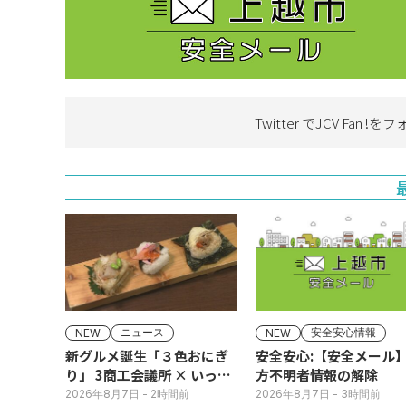
Twitter でJCV Fan !を
フ
ニュース
安全安心情報
NEW
NEW
新グルメ誕生「３色おにぎ
安全安心:【安全メール
り」 3商工会議所 × いっさ
方不明者情報の解除
く
2026年8月7日
- 2時間前
2026年8月7日
- 3時間前