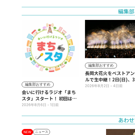
編集部
編集部おすすめ
長岡大花火をベストアン
ルで生中継！2日(日)、
編集部おすすめ
(月)
2026年8月2日
- 4日前
会いに行けるラジオ「まち
スタ」スタート！ 初回は11
日(火･祝) 公開生放送
2026年8月6日
- 1日前
あわせ
ニュース
NEW