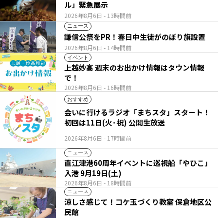
ル」緊急展示
2026年8月6日
- 13時間前
ニュース
謙信公祭をPR！春日中生徒がのぼり旗設置
2026年8月6日
- 14時間前
イベント
上越妙高 週末のお出かけ情報はタウン情報
で！
2026年8月6日
- 16時間前
おすすめ
会いに行けるラジオ「まちスタ」スタート！
初回は11日(火･祝) 公開生放送
2026年8月6日
- 17時間前
ニュース
直江津港60周年イベントに巡視船「やひこ」
入港 9月19日(土)
2026年8月6日
- 18時間前
ニュース
涼しさ感じて！コケ玉づくり教室 保倉地区公
民館