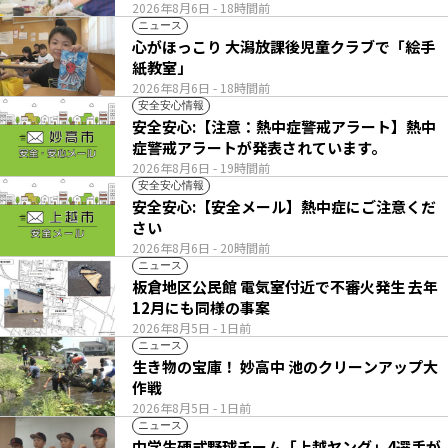
2026年8月6日
- 18時間前
ニュース
心がほっこり 大潟放課後児童クラブで「絵手
紙教室」
2026年8月6日
- 18時間前
安全安心情報
安全安心:【注意：熱中症警戒アラート】熱中
症警戒アラートが発表されています。
2026年8月6日
- 19時間前
安全安心情報
安全安心:【安全メール】熱中症にご注意くだ
さい
2026年8月6日
- 20時間前
ニュース
板倉地区公民館 電気室付近で不審火発生 去年
12月にも同様の事案
2026年8月5日
- 1日前
ニュース
生き物の宝庫！ 妙高中 池のクリーンアップ大
作戦
2026年8月5日
- 1日前
ニュース
中学生硬式野球チーム「上越ヤング」4選手が