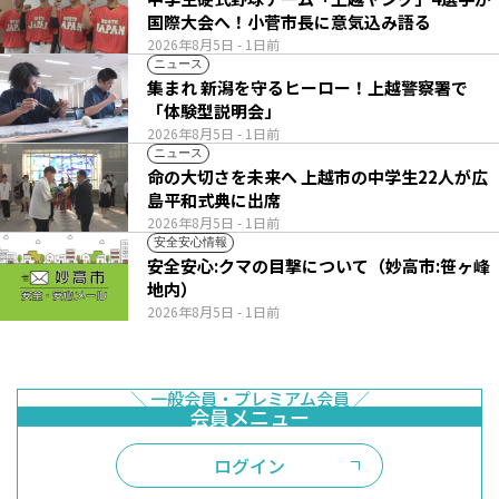
国際大会へ！小菅市長に意気込み語る
2026年8月5日
- 1日前
ニュース
集まれ 新潟を守るヒーロー！上越警察署で
「体験型説明会」
2026年8月5日
- 1日前
ニュース
命の大切さを未来へ 上越市の中学生22人が広
島平和式典に出席
2026年8月5日
- 1日前
安全安心情報
安全安心:クマの目撃について（妙高市:笹ヶ峰
地内）
2026年8月5日
- 1日前
ログイン