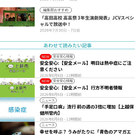
編集部おすすめ
「高田高校 高高祭 3年生演劇発表」JCVスペシ
ャルで放送中！
2026年7月30日
- 7日前
あわせて読みたい記事
安全安心情報
NEW
安全安心:【安全メール】明日は熱中症にご注
意ください
2026年8月6日
- 11時間前
安全安心情報
NEW
安全安心:【安全メール】行方不明者情報
2026年8月6日
- 11時間前
ニュース
「手足口病」流行 前の週の3倍に増加【上越保
健所管内】
2026年8月6日
- 12時間前
ニュース
幸せを呼ぶ？ うみがたりに「青色のアマガエ