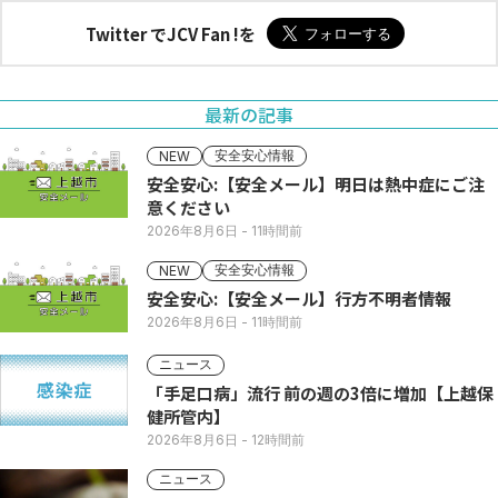
Twitter でJCV Fan !を
最新の記事
安全安心情報
NEW
安全安心:【安全メール】明日は熱中症にご注
意ください
2026年8月6日
- 11時間前
安全安心情報
NEW
安全安心:【安全メール】行方不明者情報
2026年8月6日
- 11時間前
ニュース
「手足口病」流行 前の週の3倍に増加【上越保
健所管内】
2026年8月6日
- 12時間前
ニュース