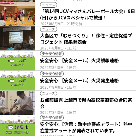
ニュース
「第14回 JCVママさんバレーボール大会」9日
(日)からJCVスペシャルで放送！
2026年8月9日
- 21時間前
ニュース
大島区で「むらづくり」！ 移住・定住促進プ
ロジェクト 成果発表会
2026年8月8日
- 1日前
安全安心情報
安全安心:【安全メール】火災誤報連絡
2026年8月8日
- 1日前
安全安心情報
安全安心:【安全メール】火災発生連絡
2026年8月8日
- 1日前
ニュース
お点前披露 上越市で県内高校茶道部の合同茶
会
2026年8月8日
- 1日前
安全安心情報
安全安心:【注意：熱中症警戒アラート】熱中
症警戒アラートが発表されています。