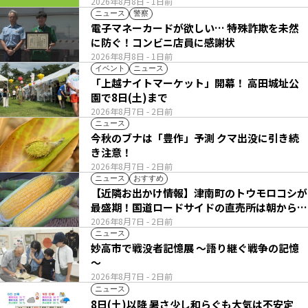
2026年8月8日
- 1日前
ニュース
警察
電子マネーカードが欲しい… 特殊詐欺を未然
に防ぐ！コンビニ店員に感謝状
2026年8月8日
- 1日前
イベント
ニュース
「上越ナイトマーケット」開幕！ 高田城址公
園で8日(土)まで
2026年8月7日
- 2日前
ニュース
今秋のブナは「豊作」予測 クマ出没に引き続
き注意！
2026年8月7日
- 2日前
ニュース
おすすめ
【近隣お出かけ情報】津南町のトウモロコシが
最盛期！国道ロードサイドの直売所は朝から長
い列
2026年8月7日
- 2日前
ニュース
妙高市で戦没者記憶展 ～語り継ぐ戦争の記憶
～
2026年8月7日
- 2日前
ニュース
8日(土)以降 暑さ少し和らぐも大気は不安定