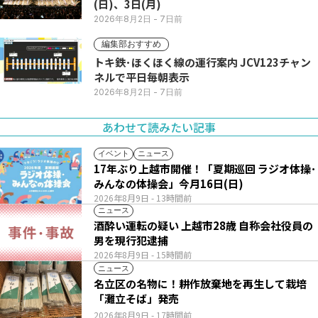
(日)、3日(月)
2026年8月2日
- 7日前
編集部おすすめ
トキ鉄･ほくほく線の運行案内 JCV123チャン
ネルで平日毎朝表示
2026年8月2日
- 7日前
あわせて読みたい記事
イベント
ニュース
17年ぶり上越市開催！「夏期巡回 ラジオ体操･
みんなの体操会」今月16日(日)
2026年8月9日
- 13時間前
ニュース
酒酔い運転の疑い 上越市28歳 自称会社役員の
男を現行犯逮捕
2026年8月9日
- 15時間前
ニュース
名立区の名物に！耕作放棄地を再生して栽培
「灘立そば」発売
2026年8月9日
- 17時間前