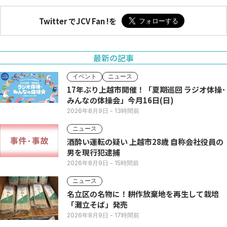
Twitter でJCV Fan !を
最新の記事
イベント
ニュース
17年ぶり上越市開催！「夏期巡回 ラジオ体操･
みんなの体操会」今月16日(日)
2026年8月9日
- 13時間前
ニュース
酒酔い運転の疑い 上越市28歳 自称会社役員の
男を現行犯逮捕
2026年8月9日
- 15時間前
ニュース
名立区の名物に！耕作放棄地を再生して栽培
「灘立そば」発売
2026年8月9日
- 17時間前