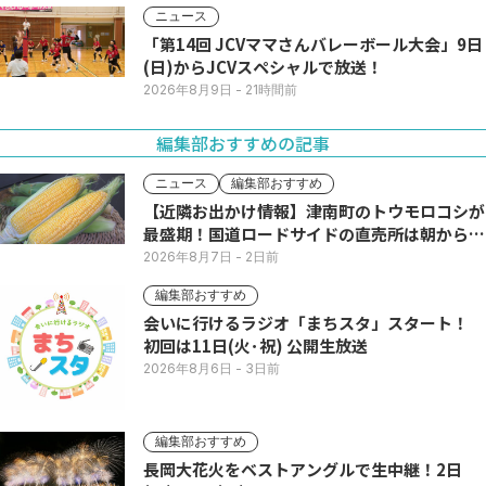
ニュース
「第14回 JCVママさんバレーボール大会」9日
(日)からJCVスペシャルで放送！
2026年8月9日
- 21時間前
編集部おすすめの記事
ニュース
編集部おすすめ
【近隣お出かけ情報】津南町のトウモロコシが
最盛期！国道ロードサイドの直売所は朝から長
い列
2026年8月7日
- 2日前
編集部おすすめ
会いに行けるラジオ「まちスタ」スタート！
初回は11日(火･祝) 公開生放送
2026年8月6日
- 3日前
編集部おすすめ
長岡大花火をベストアングルで生中継！2日