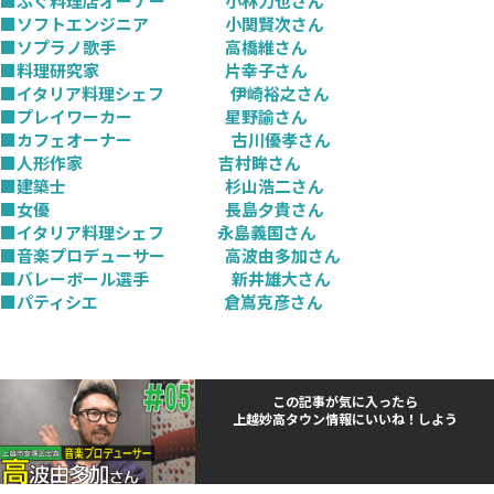
■ふぐ料理店オーナー 小林力也さん
■ソフトエンジニア 小関賢次さん
■ソプラノ歌手 高橋維さん
■料理研究家 片幸子さん
■イタリア料理シェフ 伊崎裕之さん
■プレイワーカー 星野諭さん
■カフェオーナー 古川優孝さん
■人形作家 吉村眸さん
■建築士 杉山浩二さん
■女優 長島夕貴さん
■イタリア料理シェフ 永島義国さん
■音楽プロデューサー 高波由多加さん
■バレーボール選手 新井雄大さん
■パティシエ 倉嶌克彦さん
この記事が気に入ったら
上越妙高タウン情報にいいね！しよう