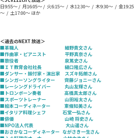
日9:55～ / 月16:05～ / 火6:15～ / 水12:30～ / 木9:30～ / 金19:25
～ / 土17:00～ ほか
＜過去のNEXT 放送＞
■革職人 細野貴文さん
■作曲家・ピアニスト 平野真奈さん
■歌役者 泉篤史さん
■ＩＴ教育会社社長 樋口隆広さん
■ダンサー・振付家・演出家 スズキ拓朗さん
■シンガーソングライター 齊藤ジョニーさん
■レーシングドライバー 丸山友輝さん
■トロンボーン奏者 高橋真太郎さん
■スポーツトレーナー 山田裕太さん
■絵本コーディネーター 東條知美さん
■イタリア料理シェフ 石堂一弘さん
■俳優 山崎 将史さん
■NPO法人代表 大山遥さん
■おさかなコーディネーター ながさき一生さん