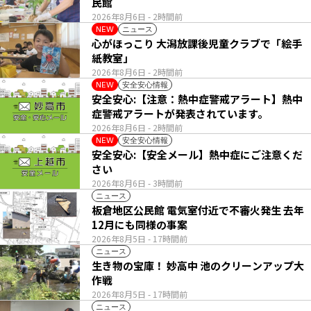
民館
2026年8月6日
- 2時間前
ニュース
NEW
心がほっこり 大潟放課後児童クラブで「絵手
紙教室」
2026年8月6日
- 2時間前
安全安心情報
NEW
安全安心:【注意：熱中症警戒アラート】熱中
症警戒アラートが発表されています。
2026年8月6日
- 2時間前
安全安心情報
NEW
安全安心:【安全メール】熱中症にご注意くだ
さい
2026年8月6日
- 3時間前
ニュース
板倉地区公民館 電気室付近で不審火発生 去年
12月にも同様の事案
2026年8月5日
- 17時間前
ニュース
生き物の宝庫！ 妙高中 池のクリーンアップ大
作戦
2026年8月5日
- 17時間前
ニュース