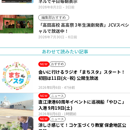
ネルで平日毎朝表示
2026年8月2日
- 3日前
編集部おすすめ
「高田高校 高高祭 3年生演劇発表」JCVスペシ
ャルで放送中！
2026年7月30日
- 6日前
あわせて読みたい記事
おすすめ
NEW
会いに行けるラジオ「まちスタ」スタート！
初回は11日(火･祝) 公開生放送
2026年8月6日
- 47分前
ニュース
NEW
直江津港60周年イベントに巡視船「やひこ」
入港 9月19日(土)
2026年8月6日
- 1時間前
ニュース
NEW
涼しさ感じて！コケ玉づくり教室 保倉地区公