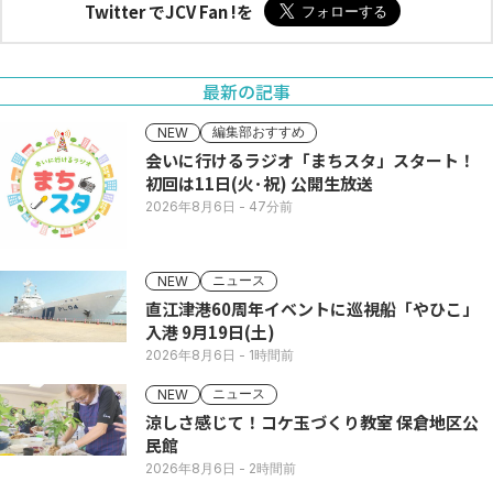
Twitter でJCV Fan !を
最新の記事
編集部おすすめ
NEW
会いに行けるラジオ「まちスタ」スタート！
初回は11日(火･祝) 公開生放送
2026年8月6日
- 47分前
ニュース
NEW
直江津港60周年イベントに巡視船「やひこ」
入港 9月19日(土)
2026年8月6日
- 1時間前
ニュース
NEW
涼しさ感じて！コケ玉づくり教室 保倉地区公
民館
2026年8月6日
- 2時間前