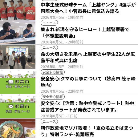
中学生硬式野球チーム「上越ヤング」4選手が
国際大会へ！小菅市長に意気込み語る
2026年8月5日
- 19時間前
ニュース
集まれ 新潟を守るヒーロー！上越警察署で
「体験型説明会」
2026年8月5日
- 20時間前
ニュース
命の大切さを未来へ 上越市の中学生22人が広
島平和式典に出席
2026年8月5日
- 20時間前
安全安心情報
安全安心:クマの目撃について（妙高市:笹ヶ峰
地内）
2026年8月5日
- 22時間前
安全安心情報
安全安心:【注意：熱中症警戒アラート】熱中
症警戒アラートが発表されています。
2026年8月5日
- 1日前
ニュース
耕作放棄地でソバ栽培！「夏の名立そばまつ
り」特別ランチ･乾麺販売