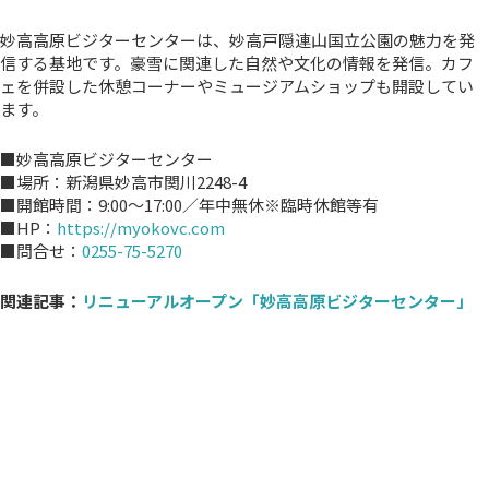
妙高高原ビジターセンターは、妙高戸隠連山国立公園の魅力を発
信する基地です。豪雪に関連した自然や文化の情報を発信。カフ
ェを併設した休憩コーナーやミュージアムショップも開設してい
ます。
■妙高高原ビジターセンター
■場所：新潟県妙高市関川2248-4
■開館時間：9:00～17:00／年中無休※臨時休館等有
■HP：
https://myokovc.com
■問合せ：
0255-75-5270
関連記事：
リニューアルオープン「妙高高原ビジターセンター」