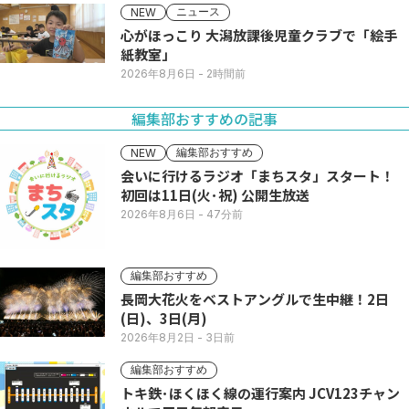
ニュース
NEW
心がほっこり 大潟放課後児童クラブで「絵手
紙教室」
2026年8月6日
- 2時間前
編集部おすすめの記事
編集部おすすめ
NEW
会いに行けるラジオ「まちスタ」スタート！
初回は11日(火･祝) 公開生放送
2026年8月6日
- 47分前
編集部おすすめ
長岡大花火をベストアングルで生中継！2日
(日)、3日(月)
2026年8月2日
- 3日前
編集部おすすめ
トキ鉄･ほくほく線の運行案内 JCV123チャン