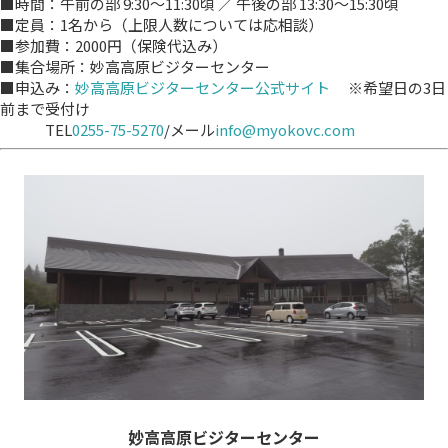
■時間：午前の部 9:30〜11:30頃 ／ 午後の部 13:30〜15:30頃
■定員：1名から（上限人数については応相談）
■参加費：2000円（保険代込み）
■集合場所：妙高高原ビジターセンター
■申込み：
妙高高原ビジターセンター公式サイト
※希望日の3日
前まで受付け
TEL
0255-75-5270
/メール
info@myokovc.com
妙高高原ビジターセンター